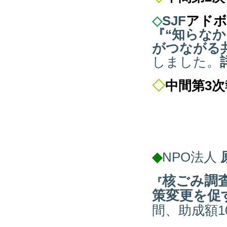
◇
SJF
アドボ
『
“知らな
がつながる
しました
。
◇
中間第3
◆
NPO法人
核ごみ調
『
策変更を促
間、助成額