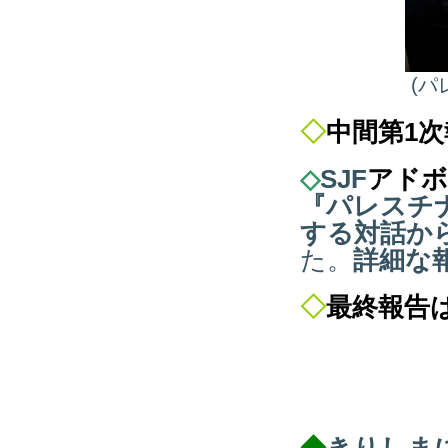
(パ
◇
中間第1
◇
SJF
アドボ
『パレスチ
する対話か
た
。
詳細な
◇
最終報告