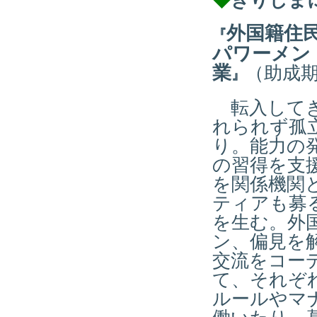
◆
きりしま
外国籍住
『
パワーメン
業
（助成期
』
転入してき
れられず孤
り。能力の
の習得を支
を関係機関
ティアも募
を生む。外
ン、偏見を
交流をコー
て、それぞ
ルールやマ