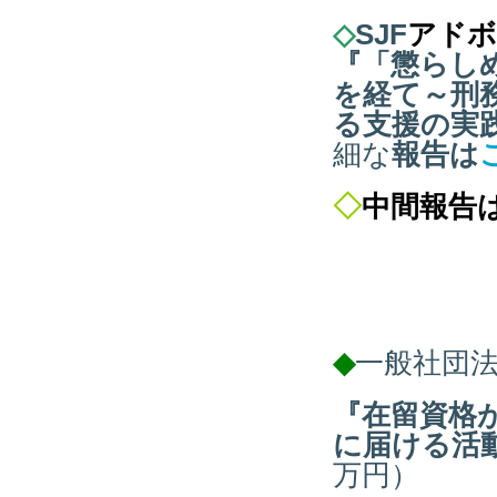
◇
SJF
アドボ
『「懲らし
を経て～刑
る支援の実
細な
報告は
◇
中間報告
◆
一般社団
『在留資格
に届ける活
万円）