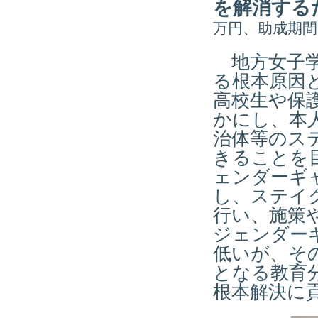
を解消する
万円、助成期間
地方女子学
る根本原因
高校生や保
かにし、本
治体等のス
きることを
ェンダーギ
し、ステイ
行い、施策
ジェンダー
低いが、そ
となる教育
根本解決に