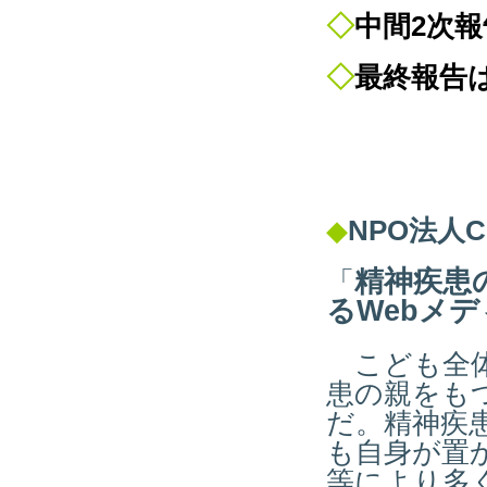
◇
中間2次
◇
最終報告
◆
NPO
法人Co
精神疾患
「
るWebメデ
こども全体
患の親をも
だ。精神疾
も自身が置
等により多