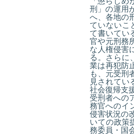
「懲らしめ
刑」の運用
へ、各地の
ていないこ
て書いてい
官や元刑務
な人権侵害
る。さらに
業は再犯防
も、元受刑
見されてい
社会復帰支
受刑者への
務官へのイ
侵害状況の
いての政策
務委員・国