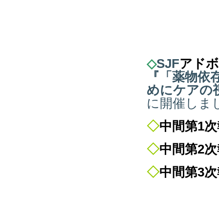
◇
SJF
アドボ
『
「薬物依
めにケアの
に開催しま
◇
中間第1
◇
中間第2
◇
中間第3