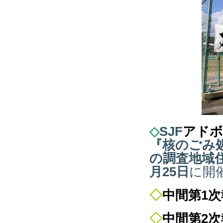
◇
SJF
アドボ
『
核のごみ
の調査地域
月25日
に開
◇
中間第1
◇
中間第2