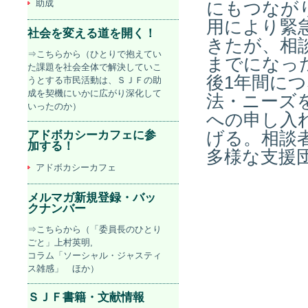
助成
にもつなが
用により緊
社会を変える道を開く！
きたが、相談
⇒こちらから（ひとりで抱えてい
までになっ
た課題を社会全体で解決していこ
後1年間に
うとする市民活動は、ＳＪＦの助
成を契機にいかに広がり深化して
法・ニーズ
いったのか）
への申し入
アドボカシーカフェに参
げる。相談
加する！
多様な支援
アドボカシーカフェ
メルマガ新規登録・バッ
クナンバー
⇒こちらから（「委員長のひとり
ごと」上村英明,
コラム「ソーシャル・ジャスティ
ス雑感」 ほか）
ＳＪＦ書籍・文献情報