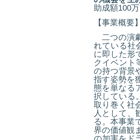
助成額10
【事業概要
二つの演劇
れている社
に即した形
クイベント
の持つ背景
指す姿勢を
態を単なる
択している
取り巻く社
人として、
る。本事業
界の価値観ま
の加害をド