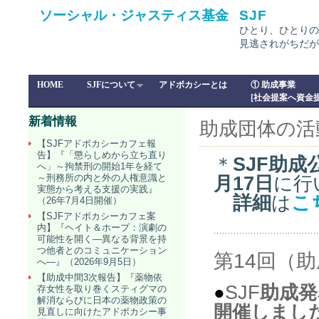
ソーシャル・ジャスティス基金
SJF
ひとり、ひとりの
見逃されがちだが
HOME
SJFについて
アドボカシーとは
① 助成事業
[社会提案へ資金提
新着情報
助成団体の活
【SJFアドボカシーカフェ報
告】『「懲らしめから立ち直り
＊
SJF
助成
へ」～拘禁刑の開始1年を経て
～刑務所の内と外の人権意識と
月17日
に行
実態から考える支援の実践』
詳細
は
こ
（26年7月4日開催）
【SJFアドボカシーカフェ案
内】『ヘイト＆ホープ：演劇の
可能性を開く―異なる背景を持
つ他者とのコミュニケーション
第14回（助
へ―』（2026年9月5日）
【助成中間3次報告】『薬物依
SJF
助成発
●
存女性を取り巻くスティグマの
解消ならびに日本の薬物政策の
開催しまし
見直しに向けたアドボカシー事