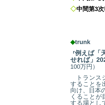
◇
中間第3
◆
trunk
例えば「
『
せれば」20
100万円）
トランスジ
することを
向け、日本
くることが
する場とし