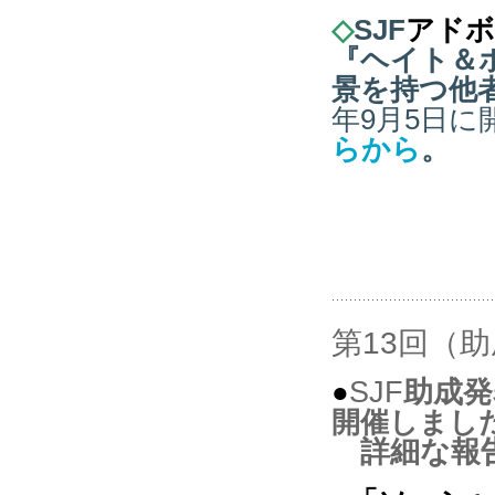
◇
SJF
アドボ
『ヘイト＆
景を持つ他
年9
月5
日に
らから
。
第13回（助
SJF
助成発
●
開催しまし
詳細な報