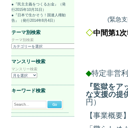
●『民主主義をつくるお金』（発
行2015年10月31日）
●『日本で生かそう！国連人権勧
(緊急
告』（発行2014年8月4日）
◇
中間第1
テーマ別検索
テーマ別検索
マンスリー検索
マンスリー検索
◆
特定非営
『監獄をア
キーワード検索
な支援の提
円）
Search...
【事業概要