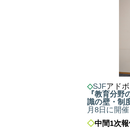
◇
SJF
アドボ
『
教育分野
識の壁・制
月8日に開
◇
中間1次