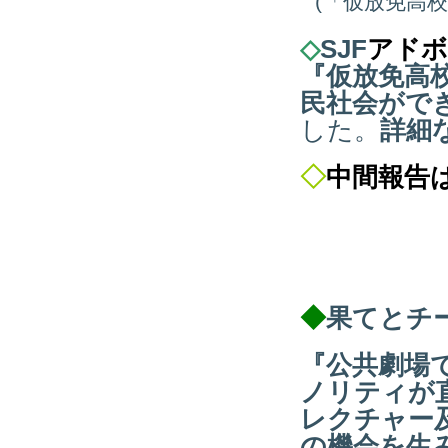
(「仮放免高
◇
SJF
アドボ
『仮放免高
民社会がで
した
。
詳細
◇
中間報告
◆
果てとチ
『公共劇場
ノリティが
レクチャー
の機会を生