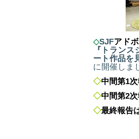
◇
SJF
アドボ
『トランス
ート作品を
に開催しま
◇
中間第1
◇
中間第2
◇
最終報告