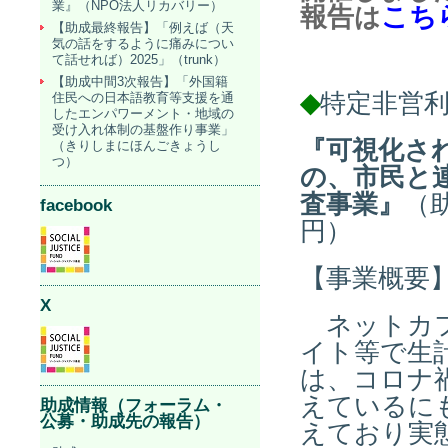
業』（NPO法人リカバリー）
報告
こち
は
【助成最終報告】「例えば（天
気の話をするように痛みについ
て話せれば）2025」（trunk）
【助成中間3次報告】「外国籍
◆
特定非営
住民への日本語教育等支援を通
したエンパワーメント・地域の
受け入れ体制の基盤作り事業」
『可視化さ
（きりしまにほんごきょうし
つ）
の、市民と
査事業』
（
facebook
円）
【事業概要
X
ネットカフ
イト等で生
は、コロナ
えているにも
助成情報（フォーラム・
公募・助成先の報告）
えており実