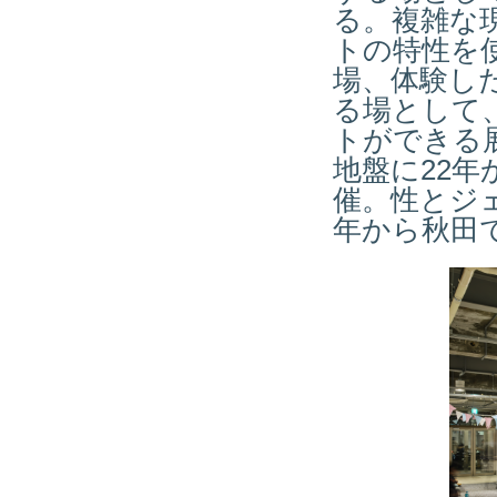
る。複雑な
トの特性を
場、体験し
る場として
トができる
地盤に22
催。性とジ
年から秋田