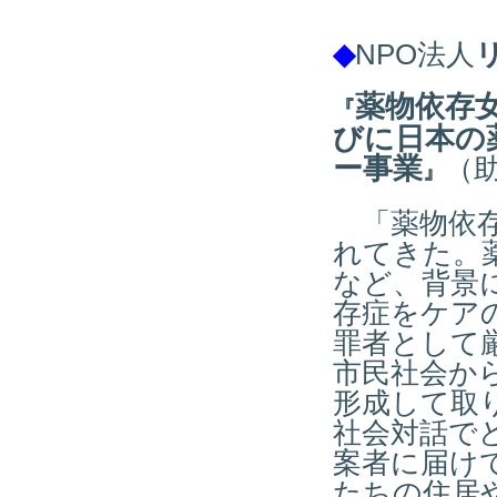
◆
NPO法人
薬物依存
『
びに日本の
ー事業
（
』
「薬物依存
れてきた。
など、背景
存症をケア
罪者として
市民社会か
形成して取
社会対話で
案者に届け
たちの住居