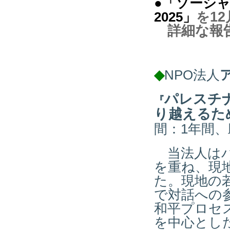
●
「ソーシャ
12
2025」
を
詳細な報
◆
NPO法人
パレスチ
『
り越えるた
間：1年間、
当法人はパ
を重ね、現
た。現地の
で対話への
和平プロセ
を中心とし