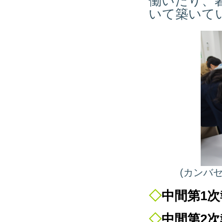
働いたり、
いて築いて
(カンバ
◇
中間第1
◇
中間第2