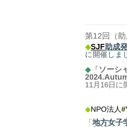
第12回（助
SJF
助成発
◆
に開催しま
◆
『
ソーシ
2024.Autu
11月16日
◆
NPO法人
#
地方女子
「