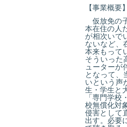
【事業概要
仮放免の子
本在住の人
が相次いで
ないなど、
本来もって
そういった
ューターが
となって、
いという声
生・学生と
「専門学校
校無償化対
侵害として
出す。必要