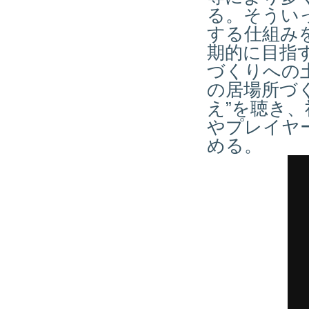
る。そうい
する仕組み
期的に目指
づくりへの
の居場所づ
え”を聴き
やプレイヤ
める。