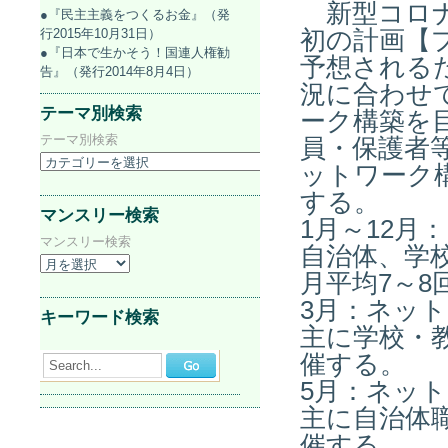
新型コロナ
●『民主主義をつくるお金』（発
行2015年10月31日）
初の計画【
●『日本で生かそう！国連人権勧
予想される
告』（発行2014年8月4日）
況に合わせ
テーマ別検索
ーク構築を
テーマ別検索
員・保護者
ットワーク
する。
マンスリー検索
1月～12月
マンスリー検索
自治体、学
月平均7～8
3月：ネッ
キーワード検索
主に学校・
催する。
Search...
5月：ネッ
主に自治体
催する。