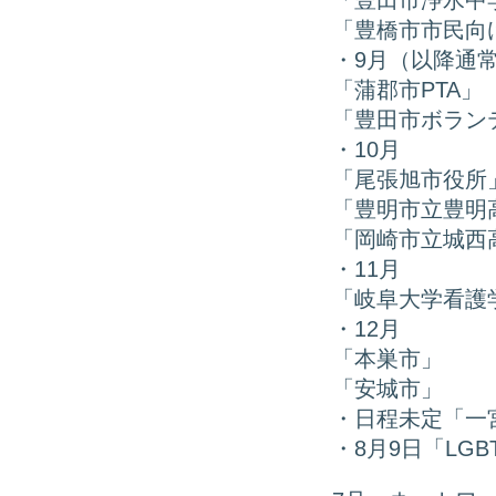
「豊田市浄水中
「豊橋市市民向
・9月（以降通
「蒲郡市PTA」
「豊田市ボラン
・10月
「尾張旭市役所
「豊明市立豊明
「岡崎市立城西
・11月
「岐阜大学看護
・12月
「本巣市」
「安城市」
・日程未定「一
・8月9日「LGB