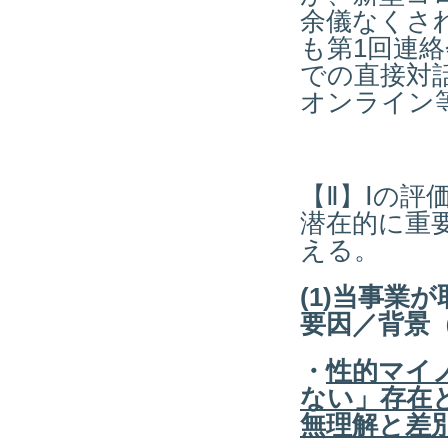
余儀なくさ
も第1回連
での直接対
オンライン
【Ⅱ】Ⅰの
潜在的に重
える。
(1)当事業
要因／背景
・
性的マイ
ない」存在
無理解と差