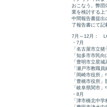
おこなう。弊団
業を検討する上
中間報告書提出
了報告書にて記
7月～12月： 
・7月
「名古屋市立猪
「知多市市民向
「豊明市立星城
「瀬戸市教職員
「岡崎市役所」
「豊橋市役所」
「岐阜県関市」
・8月
「津市橋北中学