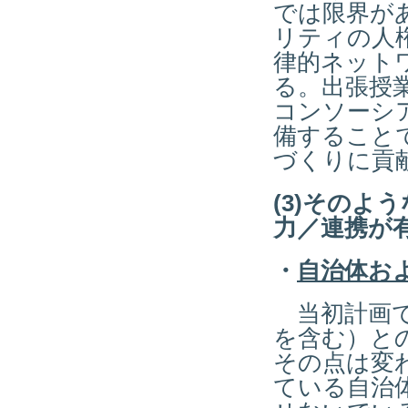
では限界が
リティの人
律的ネット
る。出張授
コンソーシ
備すること
づくりに貢
(3)その
力／連携が
・
自治体お
当初計画で
を含む）と
その点は変
ている自治