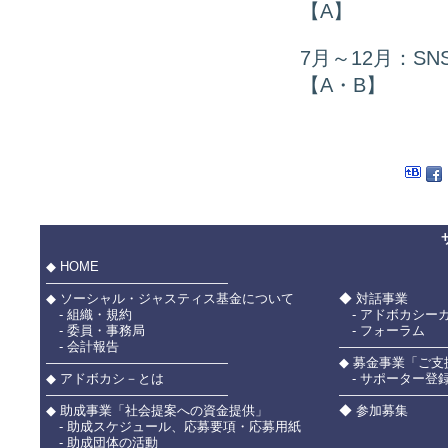
【A】
7月～12月：
【A・B】
◆ HOME
――――――――――――――
◆ ソーシャル・ジャスティス基金について
◆ 対話事業
- 組織・規約
- アドボカシー
- 委員・事務局
- フォーラム
- 会計報告
――――――――
――――――――――――――
◆ 募金事業「ご
◆ アドボカシ－とは
- サポーター登
――――――――――――――
――――――――
◆ 助成事業「社会提案への資金提供」
◆ 参加募集
- 助成スケジュール、応募要項・応募用紙
- 助成団体の活動