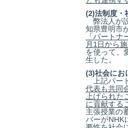
とも連携す
(2)法制度
弊法人が設
知県豊明市
「パートナ
月
1
日から施
を使って、
生した。
(3)社会に
上記パート
代表も共同
上げられた
に貢献する
主張授業の
バーがNH
要性を社会