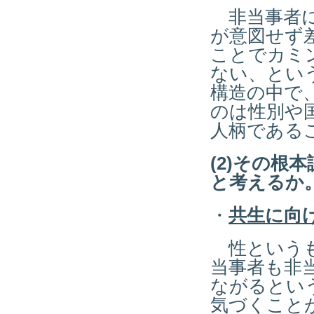
非当事者に
が意図せず
ことでカミ
ない、とい
構造の中で
のは性別や
人柄である
(2)その
と考えるか
・
共生に向け
性というも
当事者も非
ながるとい
気づくこと