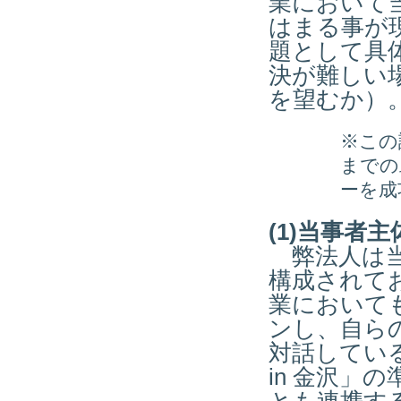
業において
はまる事が
題として具
決が難しい
を望むか）
※この
までの
ーを成
(1)当事者
弊法人は当
構成されてお
業において
ンし、自ら
対話してい
in 金沢」