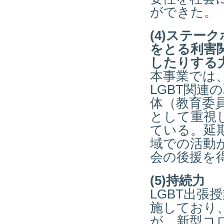
ができた。
(4)ステー
をとる利害
したりする
本事業では
LGBT関
体（教育委
として重視
ている。延
域での活動
会の後援を
(5)持続力
LGBT出張
施しており
が、新型コ