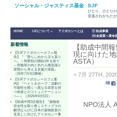
ソーシャル・ジャスティス基金
SJF
ひとり、ひとりの
見逃されがちだが
HOME
SJFについて
アドボカシーとは
① 助成事業
[社会提案へ資金提
新着情報
【助成中間報
現に向けた地
【SJFアドボカシーカフェ報
告】『「懲らしめから立ち直り
ASTA）
へ」～拘禁刑の開始1年を経て
～刑務所の内と外の人権意識と
実態から考える支援の実践』
7月 27TH, 202
（26年7月4日開催）
【SJFアドボカシーカフェ案
内】『ヘイト＆ホープ：演劇の
可能性を開く―異なる背景を持
つ他者とのコミュニケーション
へ―』（2026年9月5日）
【助成中間3次報告】『薬物依
NPO法人 
存女性を取り巻くスティグマの
解消ならびに日本の薬物政策の
見直しに向けたアドボカシー事