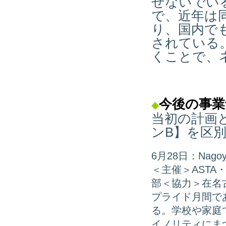
せないでい
で、近年は
り、国内で
されている
くことで、
今後の事業
◆
当初の計画
ンB】を区
6月28日：Nagoy
＜主催＞AST
部＜協力＞在名
プライド月間で
る。学校や家庭
イノリティにま