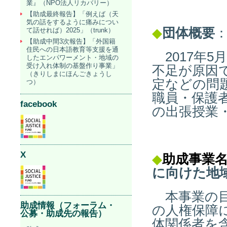
業』（NPO法人リカバリー）
【助成最終報告】「例えば（天
気の話をするように痛みについ
◆
団体概要
て話せれば）2025」（trunk）
【助成中間3次報告】「外国籍
住民への日本語教育等支援を通
2017年5
したエンパワーメント・地域の
受け入れ体制の基盤作り事業」
不足が原因
（きりしまにほんごきょうし
定などの問題
つ）
職員・保護
facebook
の出張授業
X
◆
助成事業
に向けた地
本事業の目
助成情報（フォーラム・
の人権保障
公募・助成先の報告）
体関係者を