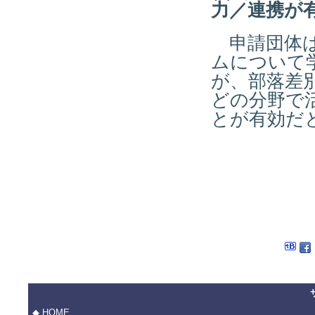
力／連携が
申請団体は
ムについて
が、部落差
どの分野で
とが有効
◆ HOME