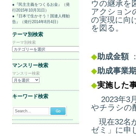
ウの継承を
●『民主主義をつくるお金』（発
アクション
行2015年10月31日）
●『日本で生かそう！国連人権勧
の実現に向
告』（発行2014年8月4日）
を図る。
テーマ別検索
テーマ別検索
◆
助成金額
：
マンスリー検索
◆
助成事業
マンスリー検索
◆
実施した
キーワード検索
2023年3
やチラシの
Search...
現在32名
ゼミ」に申