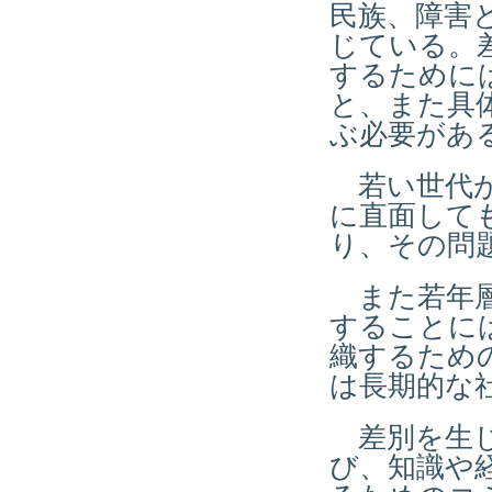
民族、障害
じている。
するために
と、また具
ぶ必要があ
若い世代が
に直面して
り、その問
また若年層
することに
織するため
は長期的な
差別を生じ
び、知識や