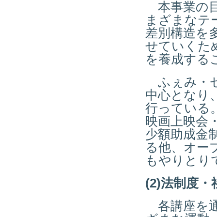
本事業の目
まざまなテ
差別構造を
せていくた
を養成する
ふぇみ・ゼ
中心となり
行っている
映画上映会
少額助成金
る他、オー
もやりとり
(2)法制度
各講座を通