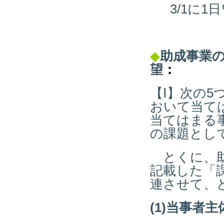
3/1に
◆
助成事業
望
：
【Ⅰ】次の
おいて当て
当てはまる
の課題とし
とくに、助
記載した「
連させて、
(1)当事者