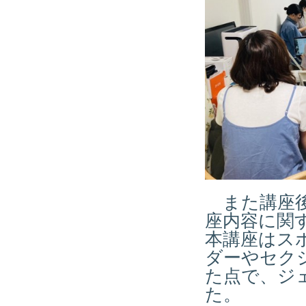
また講座後
座内容に関
本講座はス
ダーやセク
た点で、ジ
た。