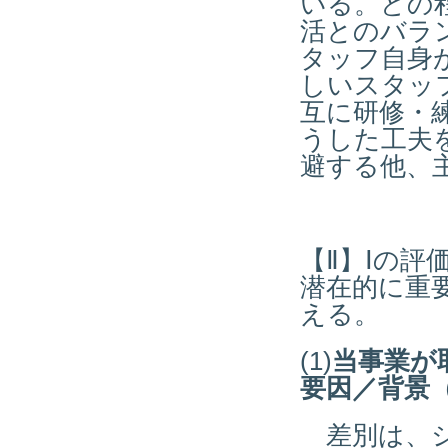
いる。どの
活とのバラ
タッフ自身
しいスタッ
互に研修・
うした工夫
避する他、
【Ⅱ】Ⅰの
潜在的に重
える。
(1)
当事業が
要因／背景
差別は、ジ