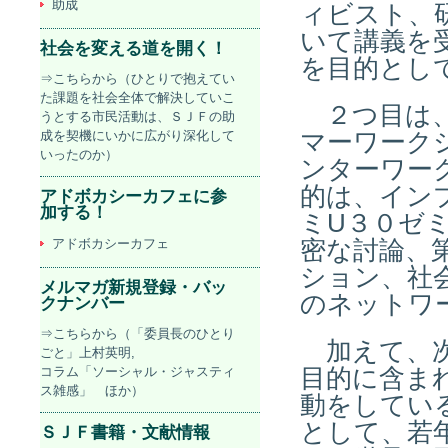
助成
ィビスト、
いて講義を
社会を変える道を開く！
を目的とし
⇒こちらから（ひとりで抱えてい
た課題を社会全体で解決していこ
２つ目は、
うとする市民活動は、ＳＪＦの助
成を契機にいかに広がり深化して
マーワーク
いったのか）
ンターワー
的は、イン
アドボカシーカフェに参
加する！
ミU３０ゼ
アドボカシーカフェ
密な討論、
ション、社
メルマガ新規登録・バッ
のネットワ
クナンバー
⇒こちらから（「委員長のひとり
加えて、次
ごと」上村英明,
コラム「ソーシャル・ジャスティ
目的に含ま
ス雑感」 ほか）
動をしてい
として、若
ＳＪＦ書籍・文献情報