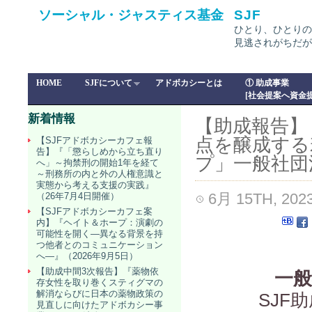
ソーシャル・ジャスティス基金
SJF
ひとり、ひとりの
見逃されがちだが
HOME
SJFについて
アドボカシーとは
① 助成事業
[社会提案へ資金提
新着情報
【助成報告】
点を醸成する
【SJFアドボカシーカフェ報
告】『「懲らしめから立ち直り
プ」一般社団
へ」～拘禁刑の開始1年を経て
～刑務所の内と外の人権意識と
実態から考える支援の実践』
6月 15TH, 202
（26年7月4日開催）
【SJFアドボカシーカフェ案
内】『ヘイト＆ホープ：演劇の
可能性を開く―異なる背景を持
つ他者とのコミュニケーション
へ―』（2026年9月5日）
【助成中間3次報告】『薬物依
一般
存女性を取り巻くスティグマの
解消ならびに日本の薬物政策の
SJF
見直しに向けたアドボカシー事