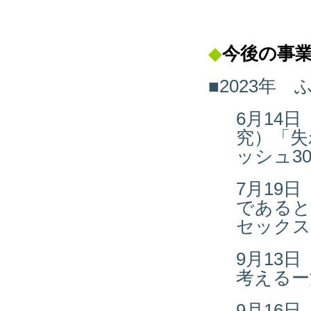
◆
今後の
事
■2023年
6月14
究）「失
ッシュ3
7月19
であると
セックス
9月13
考えるー
9月16