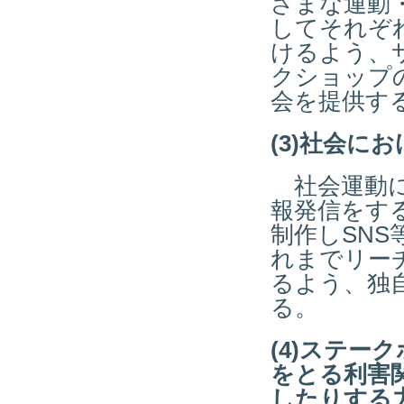
ざまな運動
してそれぞ
けるよう、
クショップ
会を提供す
(3)社会に
社会運動に
報発信をす
制作しSN
れまでリー
るよう、独
る。
(4)ステー
をとる利害
したりする