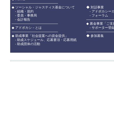
――――――――――――――
◆ ソーシャル・ジャスティス基金について
◆ 対話事業
- 組織・規約
- アドボカシー
- 委員・事務局
- フォーラム
- 会計報告
――――――――
――――――――――――――
◆ 募金事業「ご
◆ アドボカシ－とは
- サポーター登
――――――――――――――
――――――――
◆ 助成事業「社会提案への資金提供」
◆ 参加募集
- 助成スケジュール、応募要項・応募用紙
- 助成団体の活動