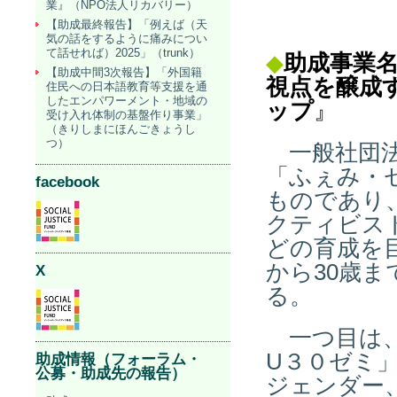
業』（NPO法人リカバリー）
【助成最終報告】「例えば（天
気の話をするように痛みについ
て話せれば）2025」（trunk）
◆
助成事業
【助成中間3次報告】「外国籍
視点を醸成
住民への日本語教育等支援を通
したエンパワーメント・地域の
ップ
』
受け入れ体制の基盤作り事業」
（きりしまにほんごきょうし
つ）
一般社団法
「ふぇみ・ゼ
facebook
ものであり
クティビス
どの育成を
から30歳
X
る。
一つ目は、
U３０ゼミ
助成情報（フォーラム・
公募・助成先の報告）
ジェンダー