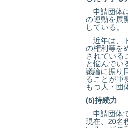
申請団体は
の運動を展
している。
近年は、ト
の権利等を
されている
と悩んでい
議論に振り
ることが重
もつ人・団
(5)持続力
申請団体で
現在、20