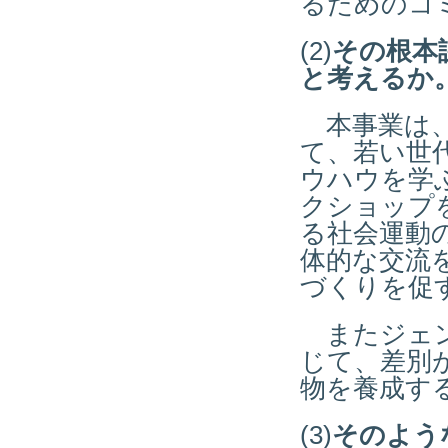
るためのコ
(2)
その根本
と考えるか
本事業は、
て、若い世
ウハウを学
クショップ
る社会運動
体的な交流
づくりを促
またジェン
じて、差別
物を養成す
(3)
そのよう