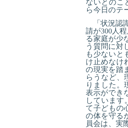
ないとのこ
ら今日のテ
「状況認識
請が300
る家庭が少
う質問に対
も少ないと
け止めなけ
の現実を踏
らうなど、
りました。
表示ができ
しています
て子どもの
の体を守る
員会は、実