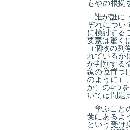
もやの根拠
誰が誰に・
ぞれについ
に検討する
要素は驚く
（個物の列
れているか
か判別する
象の位置づ
のように）
か）の4つ
いては問題
学ぶことの
葉にあるよ
という受け