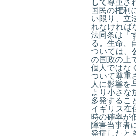
して
尊重さ
国民の権利
い限り、立
れなければな
法同条は「
る。生命、
ついては、
の国政の上
個人ではな
ついて尊重
人に影響を
より小さな
多発するこ
イギリス在
時の確率が
障害当事者
発症したと