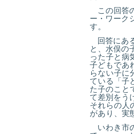
この回答の
ー・ワーク
す。
回答にある
と、水俣の
った子と病
子どもであ
らない子に
ている「子
た子のこと
て差別をう
それらの人
があり、実
いわき市の