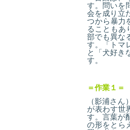
す。問いを
会を成り立
つから暴力
ることもあ
部でも異な
す。「トマ
と「犬好き
す。
＝作業１＝
（影浦さん
が表わす世
す。言葉が
の形をとら