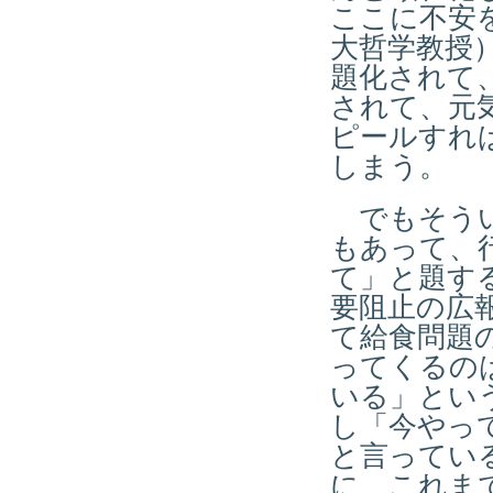
ここに不安
大哲学教授
題化されて
されて、元
ピールすれ
しまう。
でもそうい
もあって、
て」と題す
要阻止の広
て給食問題
ってくるの
いる」とい
し「今やっ
と言ってい
に、これま