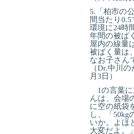
5.「柏市
間当たり0
環境に24
年間の被ば
屋内の線量
被ばく量は
なお子さん
（Dr.中川の
月3日）
1の言葉に
んは、会場
に空の紙袋
し、「50k
いか。よほ
大変だよ。