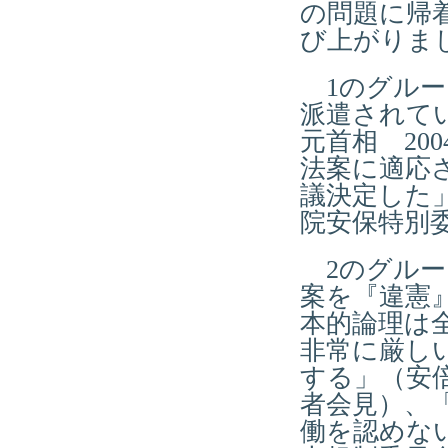
の問題に帰
び上がりま
1のグルー
派遣されて
元首相 20
法案に適応
議決定した」
院安保特別
2のグルー
案を『違憲
本的論理は
非常に厳し
する」（安倍
者会見）、
働を認めな