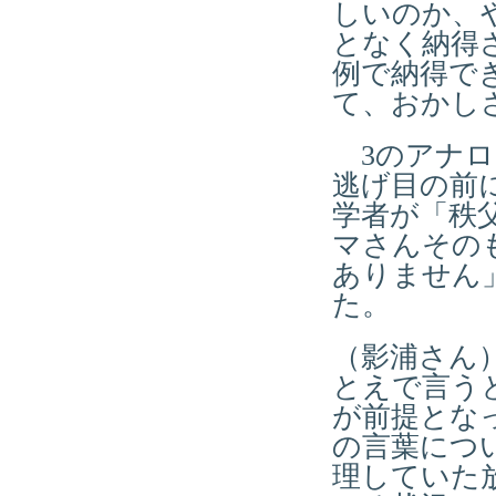
しいのか、
となく納得
例で納得で
て、おかし
3のアナロ
逃げ目の前
学者が「秩
マさんその
ありません
た。
（影浦さん
とえで言う
が前提とな
の言葉につ
理していた