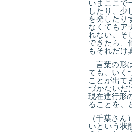
いまここで
したり、少
を発したり
なくてもア
れない。そ
できたら、
もそれだけ
言葉の形は
ても、いく
ことが出て
づかないだ
現在進行形
ることを、
（千葉さん
いという状