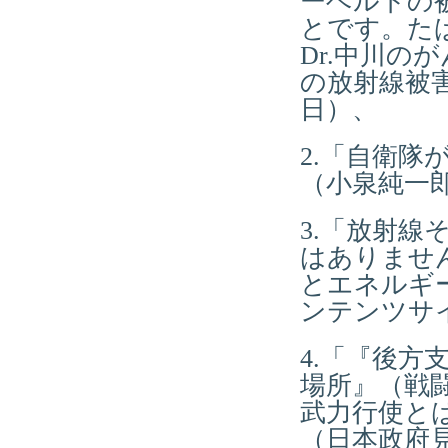
ーベルトの被
とです。た
Dr.中川の
の放射線被害
日）、
2.「自衛
（小泉純一郎
3.「放射
はありませ
とエネルギー
ンテンツサイ
4.「『後
場所』（戦
武力行使と
（日本政府見