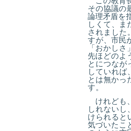
この教育長
その協議の
論理矛盾を
しくて、ま
されました
すが、市民
「おかしさ
先ほどのよ
とにつなが
していれば
とは無かっ
す。
けれども、
しれないし
けられると
気づいたこ