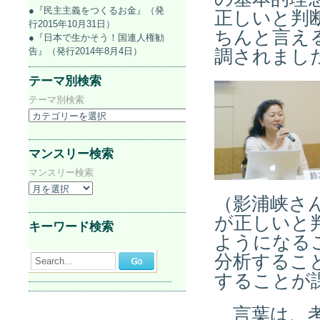
●『民主主義をつくるお金』（発
正しいと判
行2015年10月31日）
ちんと言え
●『日本で生かそう！国連人権勧
告』（発行2014年8月4日）
調されまし
テーマ別検索
テーマ別検索
マンスリー検索
マンスリー検索
（影浦峡さ
が正しいと
キーワード検索
ようになる
分析するこ
Search...
することが
言葉は、考