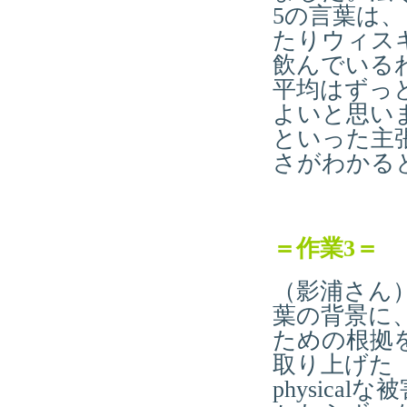
5の言葉は
たりウィスキ
飲んでいる
平均はずっ
よいと思い
といった主
さがわかる
＝作業
3
＝
（影浦さん
葉の背景に
ための根拠
取り上げた
physic