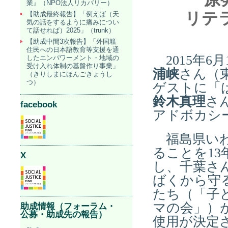
業』（NPO法人リカバリー）
リテ
【助成最終報告】「例えば（天
気の話をするように痛みについ
て話せれば）2025」（trunk）
【助成中間3次報告】「外国籍
住民への日本語教育等支援を通
2015年6
したエンパワーメント・地域の
受け入れ体制の基盤作り事業」
浦峡
さん（
（きりしまにほんごきょうし
つ）
ゲストに「
鈴木真理
さ
facebook
アドボカシ
福島県いわ
ることを1
X
し、千葉さ
ばくから守
たち（「子
マの会」）が
助成情報（フォーラム・
公募・助成先の報告）
使用が決定