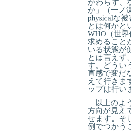
かわらず、
か」（一ノ
physic
とは何かと
WHO（世
求めること
いる状態が
とは言えず
す。どうい
直感で変だ
えて行きま
ップは行い
以上のよう
方向が見え
せます。そ
例でつかう