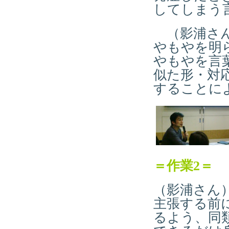
してしまう
（影浦さん
やもやを明
やもやを言
似た形・対
することに
＝作業
2
＝
（影浦さん
主張する前
るよう、同