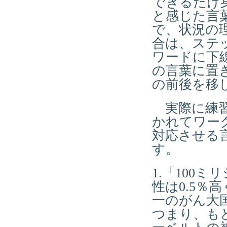
できるだけ
と感じた言
で、状況の
合は、ステ
ワードに下
の言葉に置
の前後を移
実際に練習
かれてワー
対応させる
す。
1.「100
性は0.5
一のがん大
つまり、もと