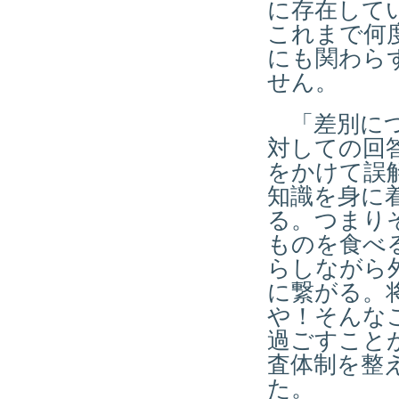
に存在して
これまで何
にも関わら
せん。
「差別につ
対しての回
をかけて誤
知識を身に
る。つまり
ものを食べ
らしながら
に繋がる。
や！そんな
過ごすこと
査体制を整
た。