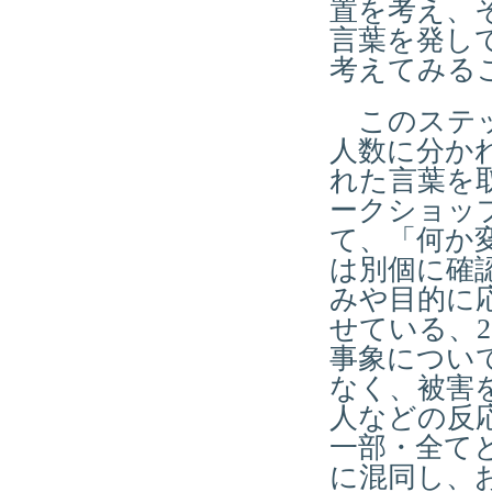
置を考え、
言葉を発し
考えてみる
このステッ
人数に分か
れた言葉を
ークショッ
て、「何か変
は別個に確
みや目的に
せている、2
事象につい
なく、被害
人などの反応
一部・全て
に混同し、