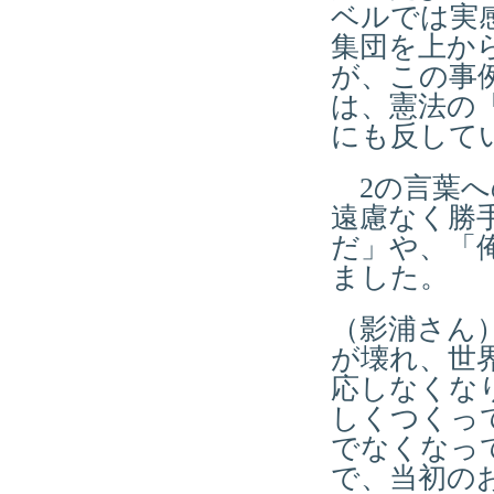
ベルでは実
集団を上か
が、この事
は、憲法の
にも反して
2の言葉へ
遠慮なく勝
だ」や、「
ました。
（影浦さん
が壊れ、世
応しなくな
しくつくっ
でなくなっ
で、当初の