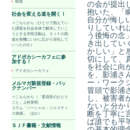
助成
の会が提出
抱いた、「
社会を変える道を開く！
自分が悔し
⇒こちらから（ひとりで抱えてい
りしていれ
た課題を社会全体で解決していこ
う後悔の念
うとする市民活動は、ＳＪＦの助
成を契機にいかに広がり深化して
き出してい
いったのか）
かしい」と
アドボカシーカフェに参
切にして、
加する！
を社会に向
アドボカシーカフェ
を、影浦さ
ー・ワーク
メルマガ新規登録・バッ
クナンバー
冒頭で影浦
し、被害者
⇒こちらから（「委員長のひとり
ごと」上村英明,
ないと分か
コラム「ソーシャル・ジャスティ
断を丁寧に
ス雑感」 ほか）
ば誰でも平
ＳＪＦ書籍・文献情報
の基本的理