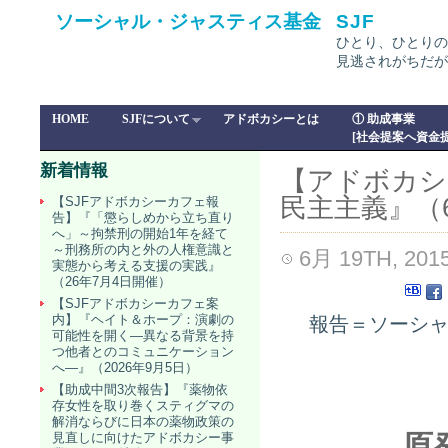
ソーシャル・ジャスティス基金
SJF
ひとり、ひとりの
見逃されがちだが
HOME
SJFについて
アドボカシーとは
① 助成事業
[社会提案へ資金提
新着情報
【アドボカシ
民主主義』（6
【SJFアドボカシーカフェ報
告】『「懲らしめから立ち直り
へ」～拘禁刑の開始1年を経て
～刑務所の内と外の人権意識と
6月 19TH, 201
実態から考える支援の実践』
（26年7月4日開催）
【SJFアドボカシーカフェ案
内】『ヘイト＆ホープ：演劇の
報告＝ソーシャ
可能性を開く―異なる背景を持
つ他者とのコミュニケーション
へ―』（2026年9月5日）
【助成中間3次報告】『薬物依
存女性を取り巻くスティグマの
解消ならびに日本の薬物政策の
原
見直しに向けたアドボカシー事