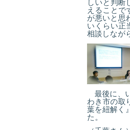
しいと判断
えることで
が悪いと思
いくらい正
相談しなが
最後に、い
わき市の取
葉を紐解く
た。