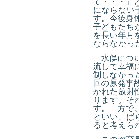
て・・・」
にならない
す。今後身
子どもたち
を長い年月
ならなかっ
水俣につい
流して幸福
制しなかっ
回の原発事
かれた放射
ります。そ
す。一方で
といい、ば
ると考えら