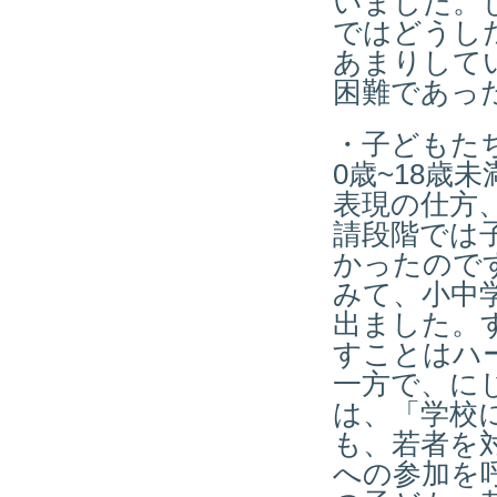
いました。
ではどうし
あまりして
困難であっ
・子どもた
0歳~18歳
表現の仕方
請段階では
かったので
みて、小中
出ました。
すことはハ
一方で、に
は、「学校
も、若者を
への参加を呼