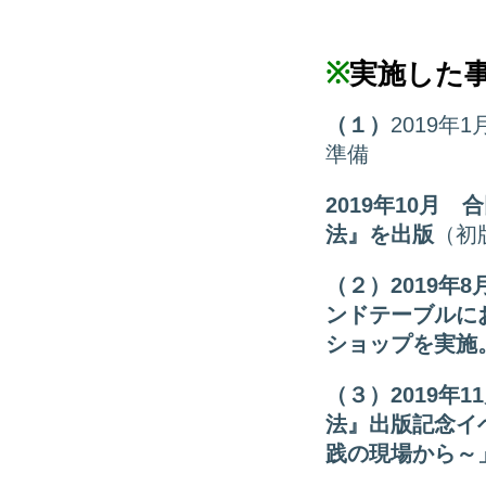
※
実施した
（１）
2019
準備
2019
年
10
月 合
法』を出版
（初版
（２）
2019
年
8
ンドテーブルに
ショップを実施
（３）
2019
年
11
法』出版記念イ
践の現場から～