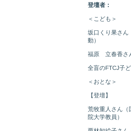
登壇者：
＜こども＞
坂口くり果さん
動）
福原 立春香さ
全盲のFTCJ子
＜おとな＞
【登壇】
荒牧重人さん（
院大学教員）
栗林知絵子さん（