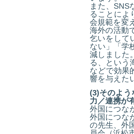
また、SN
ることによ
会規範を変
海外の活動
乞いをして
ない」「学
減しました
る、という
などで効果
響を与えた
(3)その
力／連携が
外国につな
外国につな
の先生、外
員会（浜松