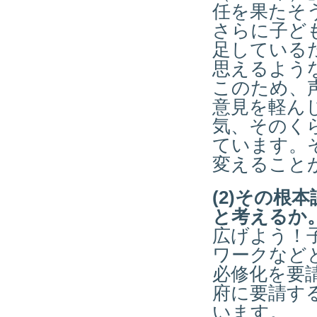
任を果たそ
さらに子ど
足している
思えるよう
このため、
意見を軽ん
気、そのく
ています。
変えること
(2)その
と考えるか
広げよう！
ワークなど
必修化を要
府に要請す
います。