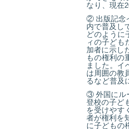
なり、現在2
② 出版記
内で普及し
どのように
ィの子ども
加者に示し
もの権利の
ました。イ
は周囲の教
るなど普及
③ 外国にル
登校の子ど
を受けやす
者が権利を
に子どもの