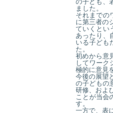
の子ども、
ました。
それまでの
に第三者の
ていくとい
あったり、
いる子ども
た。
初めから意
してワーク
極的に意見
今後の展望
の子どもの
研修、およ
ことが当会
す。
一方で、表