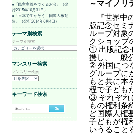
～マイノリ
●『民主主義をつくるお金』（発
行2015年10月31日）
『世界中
●『日本で生かそう！国連人権勧
告』（発行2014年8月4日）
版記念セミ
ループ対象
テーマ別検索
クショップ
テーマ別検索
① 出版記
携し、一般
マンスリー検索
② 外国につ
グループに
マンスリー検索
もと共に本
程で子ども
キーワード検索
③ それぞ
もの権利条
Search...
ど国際人権
子どもが権
いうること