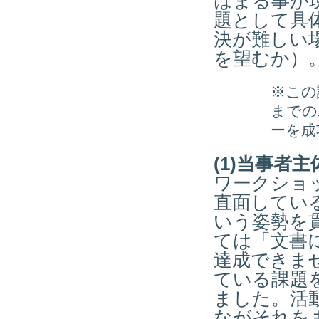
はまる事が
題として具
決が難しい
を望むか）
※この
までの
ーを成
(1)当事者
ワークショ
直面してい
いう姿勢を
ては「文書
達成できま
ている課題
ました。活
ながそれを