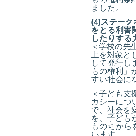
ました。
(4)ステー
をとる利害
したりする
＜学校の先
上を対象と
して発行し
もの権利」
すい社会に
＜子ども支
カシーにつ
で、社会を
を、子ども
ものちから
います。