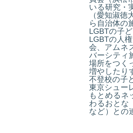
いる研究・
（愛知淑徳
ら自治体の
LGBTの子
LGBTの人
会、アムネ
バーシティ
場所をつく
増やしたり
不登校の子
東京シュー
もとめるネ
わるおとな
など）との