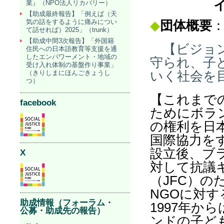
イ
業』（NPO法人リカバリー）
【助成最終報告】「例えば（天
気の話をするように痛みについ
◆
団体概要
て話せれば）2025」（trunk）
【助成中間3次報告】「外国籍
【ビジョ
住民への日本語教育等支援を通
したエンパワーメント・地域の
守られ、子
受け入れ体制の基盤作り事業」
（きりしまにほんごきょうし
いく社会を
つ）
【これまでの
facebook
ためにボラ
の権利を日
国際協力を
設立後、ブ
X
対して抗議
（JFC）
NGOに対
助成情報（フォーラム・
1997年か
公募・助成先の報告）
ンドの子ど