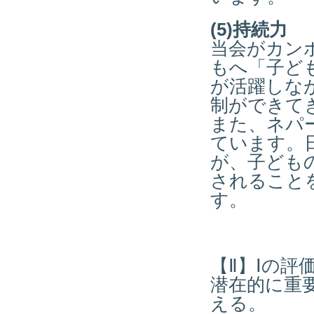
(5)持続力
当会がカン
もへ「子ど
が活躍しな
制ができて
また、ネパ
ています。
が、子ども
されること
す。
【Ⅱ】Ⅰの
潜在的に重
える。