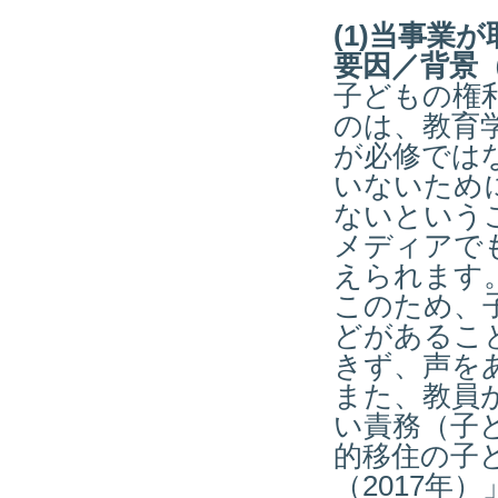
(1)当事業
要因／背景
子どもの権
のは、教育
が必修では
いないため
ないという
メディアで
えられます
このため、
どがあるこ
きず、声を
また、教員
い責務（子
的移住の子
（2017年