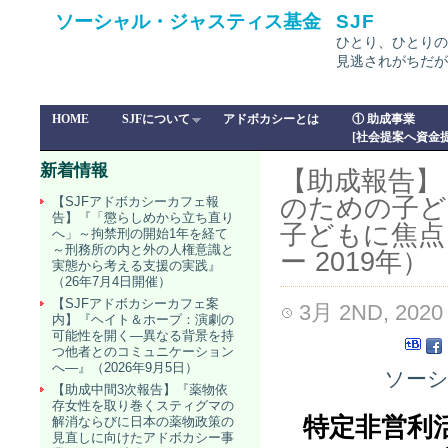
ソーシャル・ジャスティス基金
SJF
ひとり、ひとりの
見逃されがちだが
HOME
SJFについて
アドボカシーとは
① 助成事業
[社会提案へ資金提
新着情報
【助成報告】
のための子ど
【SJFアドボカシーカフェ報
告】『「懲らしめから立ち直り
子どもに焦点
へ」～拘禁刑の開始1年を経て
～刑務所の内と外の人権意識と
ー 2019年）
実態から考える支援の実践』
（26年7月4日開催）
【SJFアドボカシーカフェ案
3月 2ND, 2020
内】『ヘイト＆ホープ：演劇の
可能性を開く―異なる背景を持
つ他者とのコミュニケーション
へ―』（2026年9月5日）
ソーシ
【助成中間3次報告】『薬物依
存女性を取り巻くスティグマの
特定非営利
解消ならびに日本の薬物政策の
見直しに向けたアドボカシー事