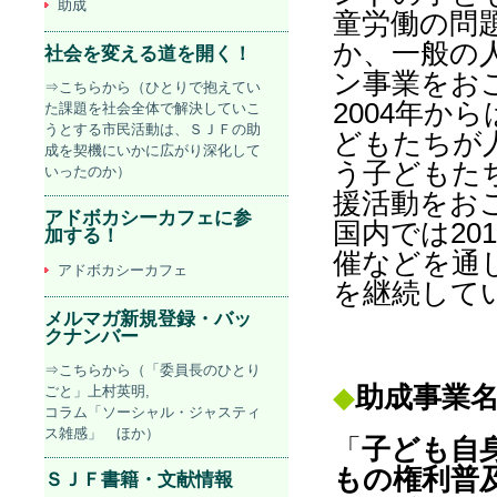
助成
童労働の問
か、一般の
社会を変える道を開く！
ン事業をお
⇒こちらから（ひとりで抱えてい
2004年か
た課題を社会全体で解決していこ
うとする市民活動は、ＳＪＦの助
どもたちが
成を契機にいかに広がり深化して
う子どもた
いったのか）
援活動をお
アドボカシーカフェに参
国内では20
加する！
催などを通
アドボカシーカフェ
を継続して
メルマガ新規登録・バッ
クナンバー
⇒こちらから（「委員長のひとり
◆
助成事業
ごと」上村英明,
コラム「ソーシャル・ジャスティ
ス雑感」 ほか）
「
子ども自
もの権利普
ＳＪＦ書籍・文献情報