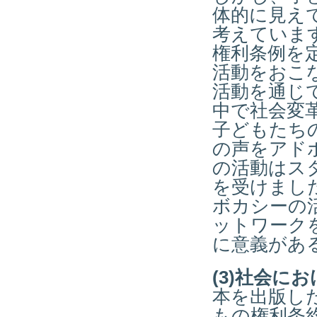
体的に見え
考えていま
権利条例を
活動をおこ
活動を通じ
中で社会変
子どもたち
の声をアド
の活動はス
を受けまし
ボカシーの
ットワーク
に意義があ
(3)社会に
本を出版し
もの権利条