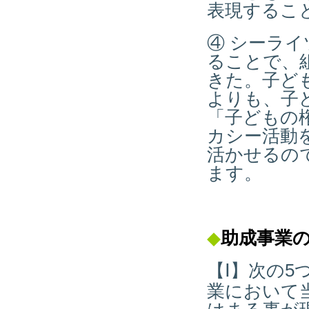
表現するこ
④ シーラ
ることで、
きた。子ど
よりも、子
「子どもの
カシー活動
活かせるの
ます。
◆
助成事業
【Ⅰ】次の5
業において