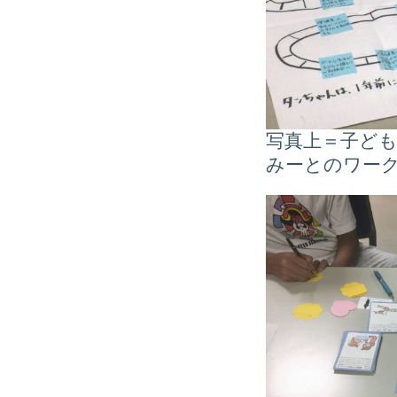
写真上＝子ど
みーとのワー