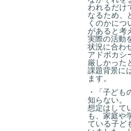
われるだけ
なるため、
くのかにつ
があると考
実際の活動
状況に合わ
アドボカシ
厳しかった
課題背景に
ます。
・「子ども
知らない。
想定はして
も、家庭や
ている子ど