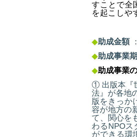
すことで全
を起こしや
◆
助成金額
：
◆
助成事業
◆
助成事業
① 出版本『
法』が各地
版をきっか
容が地方の
て、関心を
わるNPO
ができる環