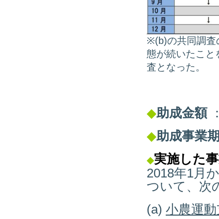
※(b)の共同
態が続いたこと
査となった。
◆
助成金額
：
◆
助成事業
実施した事
◆
2018年1
ついて、次
(a)
小農運動