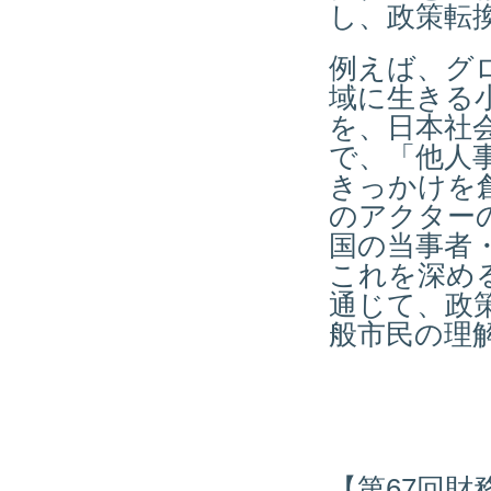
し、政策転
例えば、グ
域に生きる
を、日本社
で、「他人
きっかけを
のアクター
国の当事者
これを深め
通じて、政
般市民の理
【第67回財