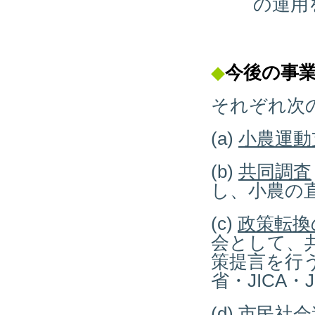
の運用
◆
今後の事
それぞれ次
(a)
小農運動
(b)
共同調査
し、小農の
(c)
政策転換
会として、
策提言を行
省・JICA
(d)
市民社会