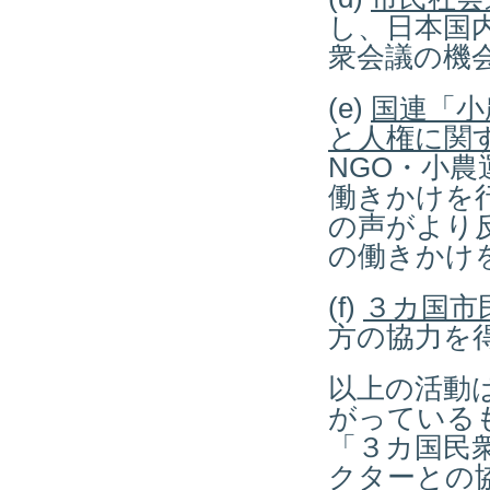
し、日本国
衆会議の機
(e)
国連「小
と人権に関
NGO・小
働きかけを
の声がより
の働きかけ
(f)
３カ国市
方の協力を
以上の活動
がっているも
「３カ国民
クターとの