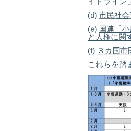
イドライン
(d)
市民社会
(e)
国連「小
と人権に関
(f)
３カ国市
これらを踏