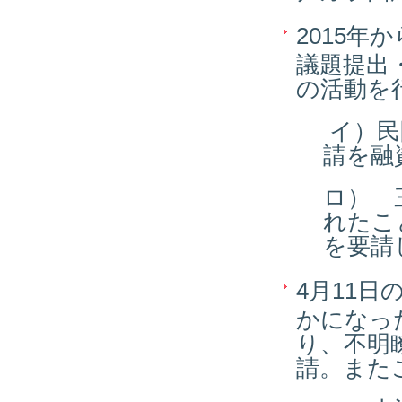
2015年
議題提出
の活動を
イ）民
請を融
ロ） 
れたこ
を要請
4月11
かになっ
り、不明
請。また