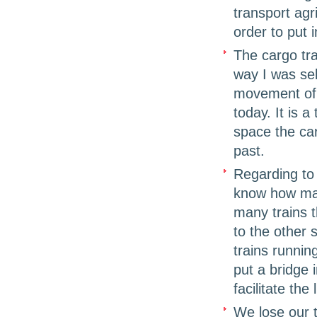
transport agri
order to put 
The cargo tr
way I was sel
movement of p
today. It is 
space the car
past.
Regarding to 
know how man
many trains t
to the other 
trains runnin
put a bridge 
facilitate the
We lose our t