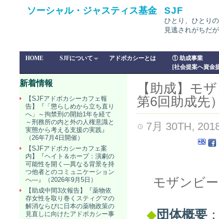
ソーシャル・ジャスティス基金
SJF
ひとり、ひとりの
見逃されがちだが
HOME
SJFについて
アドボカシーとは
① 助成事業
[社会提案へ資金提
新着情報
【助成】モザ
第6回助成先
【SJFアドボカシーカフェ報
告】『「懲らしめから立ち直り
へ」～拘禁刑の開始1年を経て
～刑務所の内と外の人権意識と
7月 30TH, 201
実態から考える支援の実践』
（26年7月4日開催）
【SJFアドボカシーカフェ案
内】『ヘイト＆ホープ：演劇の
可能性を開く―異なる背景を持
つ他者とのコミュニケーション
モザンビー
へ―』（2026年9月5日）
【助成中間3次報告】『薬物依
存女性を取り巻くスティグマの
解消ならびに日本の薬物政策の
◆
団体概要
見直しに向けたアドボカシー事