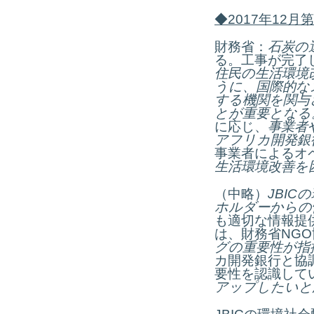
◆
2017
年
12
月第
財務省：
石炭の
る。工事が完了
住民の生活環境
うに、国際的な
する機関を関与
とが重要となる
に応じ、
事業者
アフリカ開発銀
事業者によるオ
生活環境改善を
（中略）
JBIC
の
ホルダーからの
も適切な情報提
は、財務省NG
グの重要性が指
カ開発銀行と協
要性を認識して
アップしたいと