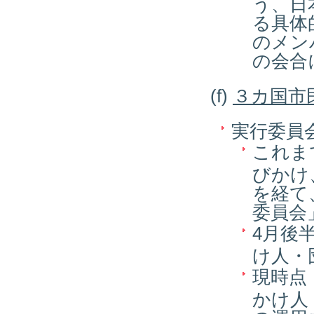
う、日
る具体
のメン
の会合
(f)
３カ国市
実行委員
これま
びかけ
を経て
委員会
4月後
け人・
現時点
かけ人