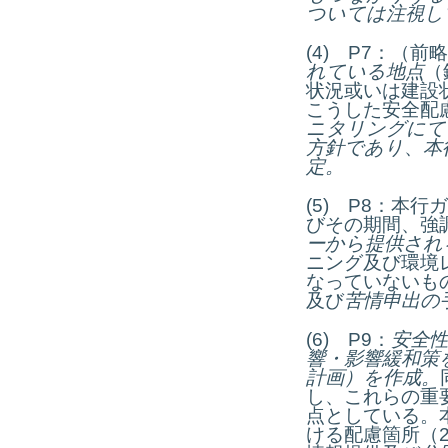
ついては注視し
(4) P7：（
れている地点
（
状況或いは建設
こうした安全配
ニタリングにて
方針であり
、
本
定。
(5) P8：本
びその期間、強
ーから提供され
ニング及び環境
なっていないも
及び
苦情申出の
(6) P9：
安全
響・影響緩和策
計画）を作成。
し、これらの重
点としている。
ける配慮箇所（