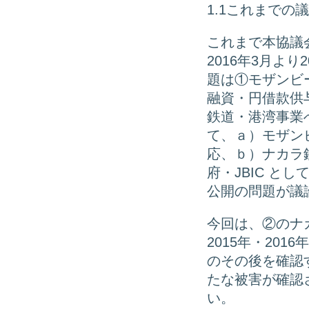
1.1これまでの
これまで本協議
2016年3月よ
題は①モザンビ
融資・円借款供
鉄道・港湾事業
て、ａ）モザン
応、ｂ）ナカラ
府・JBIC と
公開の問題が議
今回は、②のナ
2015年・20
のその後を確認
たな被害が確認
い。