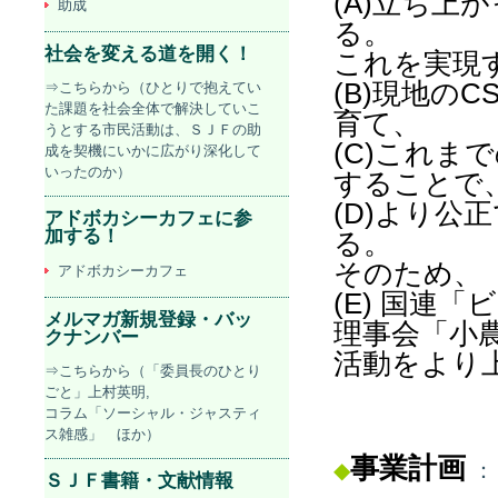
(A)立ち
助成
る。
社会を変える道を開く！
これを実現
(B)現地の
⇒こちらから（ひとりで抱えてい
た課題を社会全体で解決していこ
育て、
うとする市民活動は、ＳＪＦの助
(C)これ
成を契機にいかに広がり深化して
いったのか）
することで
(D)より公
アドボカシーカフェに参
加する！
る。
そのため、
アドボカシーカフェ
(E) 国連
メルマガ新規登録・バッ
理事会「小
クナンバー
活動をより
⇒こちらから（「委員長のひとり
ごと」上村英明,
コラム「ソーシャル・ジャスティ
ス雑感」 ほか）
事業計画
◆
：
ＳＪＦ書籍・文献情報