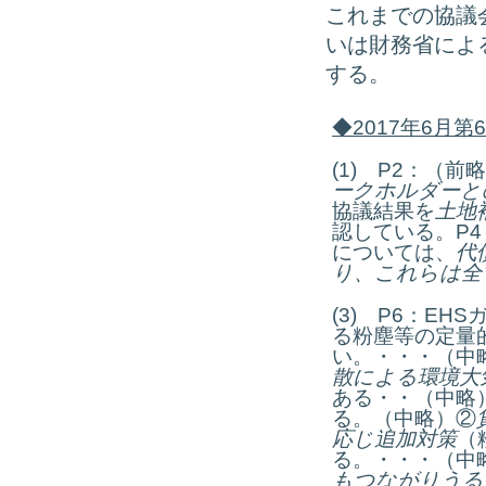
これまでの協議
いは財務省によ
する。
◆
2017
年
6
月第
6
(1) P2：（前
ークホルダーと
協議結果を
土地
認している。P
については、
代
り、これらは全
(3) P6：E
る粉塵等の定量
い。・・・（中
散による環境大
ある・・（中略
る。（中略）②
応じ追加対策
（
る。・・・（中
もつながりうる