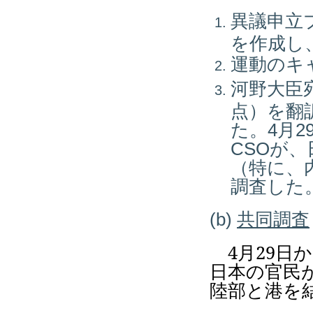
異議申立
を作成し、
運動のキ
河野大臣
点）を翻
た。4月
CSOが
（特に、
調査した
(b)
共同調査
4
月
29
日か
日本の官民
陸部と港を