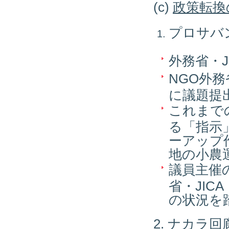
(c)
政策転換
プロサバ
外務省・J
NGO外務
に議題提
これまで
る「指示
ーアップ
地の小農
議員主催
省・JI
の状況を
2. ナカラ