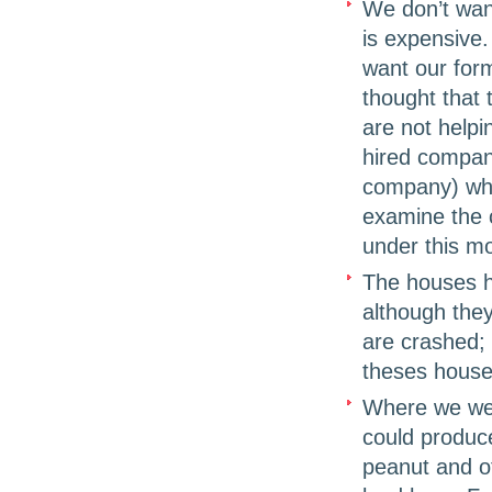
We don’t wan
is expensive.
want our for
thought that 
are not helpi
hired compan
company) whe
examine the c
under this m
The houses h
although they
are crashed;
theses house
Where we wer
could produce
peanut and o