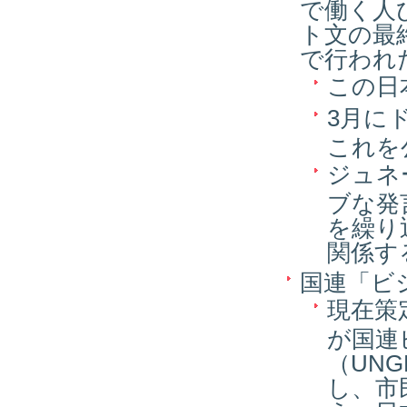
で働く人
ト文の最
で行われ
この日
3月に
これを
ジュネ
ブな発
を繰り
関係す
国連「ビ
現在策
が国連
（UN
し、市