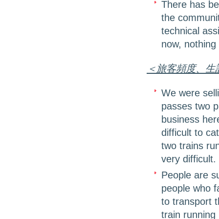
There has be
the communit
technical ass
now, nothing
＜旅客頻度、生
We were sell
passes two pa
business here 
difficult to c
two trains run
very difficult.
People are su
people who fa
to transport 
train running 