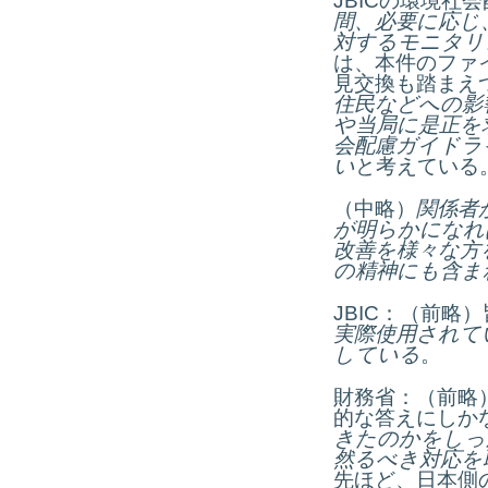
JBICの環境社
間、必要に応じ
対するモニタリ
は、本件のファ
見交換も踏まえ
住民などへの影
や当局に是正を
会配慮ガイドラ
い
と考えている
（中略）
関係者
が明らかになれ
改善を様々な方
の精神にも含ま
JBIC：（前略
実際使用されて
している
。
財務省：（前略
的な答えにしか
きたのかをしっ
然るべき対応を
先ほど、日本側