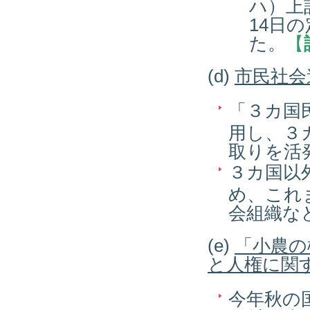
ハ）上
14日
た。
【
(d)
市民社会
「３カ国
用し、３
取りを活
３カ国以
め、これ
会組織な
(e)
「小農の
と人権に関
今年秋の