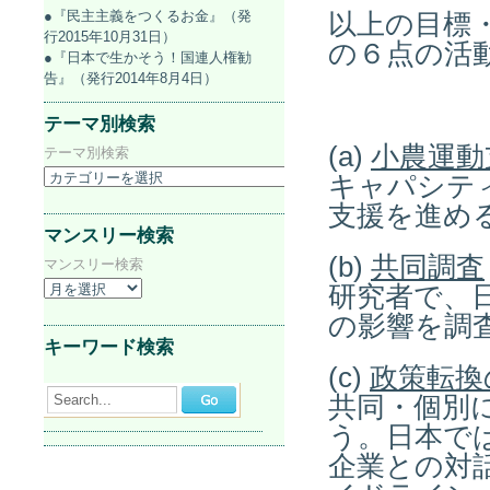
●『民主主義をつくるお金』（発
以上の目標
行2015年10月31日）
の６点の活
●『日本で生かそう！国連人権勧
告』（発行2014年8月4日）
テーマ別検索
(a)
小農運動
テーマ別検索
キャパシテ
支援を進め
マンスリー検索
(b)
共同調査
マンスリー検索
研究者で、
の影響を調
キーワード検索
(c)
政策転換
Search...
共同・個別
う。日本では
企業との対話