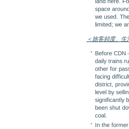
land here. Fo
space around
we used. The
limited; we a
＜旅客頻度、生
Before CDN –
daily trains 
other for pas
facing difficu
district, pro
level by sell
significantly
been shut dow
coal.
In the former