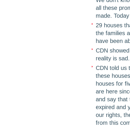
We don’t kno
all these pro
made. Today 
29 houses tha
the families 
have been aba
CDN showed u
reality is sad.
CDN told us 
these houses
houses for fi
are here sinc
and say that 
expired and 
our rights, t
from this co