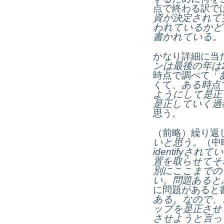
点で終わる訳で
資が決定されて
われているかど
書かれている。
かなり詳細に当
ンは最後の年は
時点で調べて「
くて、
ある時点
ようにして是正
是正していく過
思う。
（前略）繰り返
いと思う。
（中
identify
されてい
置を取らせてそ
別にここまでの
い。問題あると
に問題があると
ある。なので、
ップを是正させ
させようと言っ