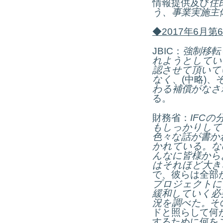
情報提供及び
住
う、事業実施主
◆
2017
年
6
月第
6
JBIC：
強制移転
れようとしてい
認させて頂いて
なく
、(中略)
わる補償がなさ
る。
財務省：
IFC
の
もしっかりして
色々な話が書か
かれている。な
んなに皆様から
はそれほど大き
で、彼らは全部
プロジェクトに
緩和していく必
況を調べた。
そ
ドと照らして何
するために何を