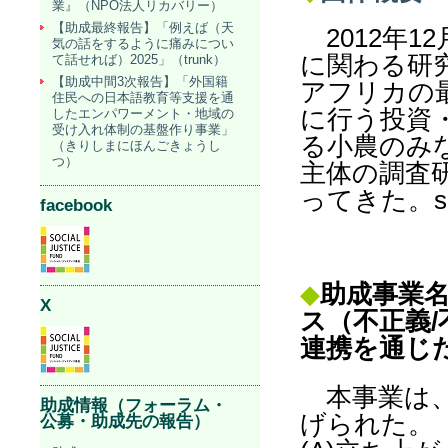
業』（NPO法人リカバリー）
【助成最終報告】「例えば（天
2012年1
気の話をするように痛みについ
に関わる研
て話せれば）2025」（trunk）
【助成中間3次報告】「外国籍
アフリカの
住民への日本語教育等支援を通
に行う投資
したエンパワーメント・地域の
受け入れ体制の基盤作り事業」
る小農のみ
（きりしまにほんごきょうし
つ）
主体の調査
ってきた。sp
facebook
◆
助成事業
X
ス（不正義
連携を通じ
本事業は、
助成情報（フォーラム・
げられた。
公募・助成先の報告）