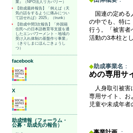
業』（NPO法人リカバリー）
【助成最終報告】「例えば（天
国連の定める
気の話をするように痛みについ
て話せれば）2025」（trunk）
の中でも、特に
【助成中間3次報告】「外国籍
行う。「被害者
住民への日本語教育等支援を通
したエンパワーメント・地域の
活動の3
本柱と
受け入れ体制の基盤作り事業」
（きりしまにほんごきょうし
つ）
facebook
◆
助成事業名
：
めの専用サ
人身取引被害
X
専用サイト、お
児童や未成年者
助成情報（フォーラム・
公募・助成先の報告）
◆
事業計画
：