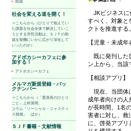
助成
JK
ビジネスに
社会を変える道を開く！
すべく、対象と
⇒こちらから（ひとりで抱えてい
クトを推進する
た課題を社会全体で解決していこ
うとする市民活動は、ＳＪＦの助
成を契機にいかに広がり深化して
【児童・未成年
いったのか）
既に発刊した啓
アドボカシーカフェに参
加する！
ン上から、当該
アドボカシーカフェ
【相談アプリ】
メルマガ新規登録・バッ
クナンバー
現在、当団体は
⇒こちらから（「委員長のひとり
成年者向けの人
ごと」上村英明,
が長時間、
1
名
コラム「ソーシャル・ジャスティ
ス雑感」 ほか）
害者に対し、救
に、啓発アプリ
ＳＪＦ書籍・文献情報