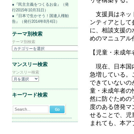
リを構築する。
●『民主主義をつくるお金』（発
行2015年10月31日）
支援員はネット
●『日本で生かそう！国連人権勧
ンティアとして
告』（発行2014年8月4日）
に、相談支援の
テーマ別検索
めのマニュアル
テーマ別検索
【児童・未成年
マンスリー検索
現在、日本国内
マンスリー検索
急増している。
できていないの
童・未成年者の
キーワード検索
然に防ぐための
度のある啓発マ
Search...
せることで、児
まれても、本ア