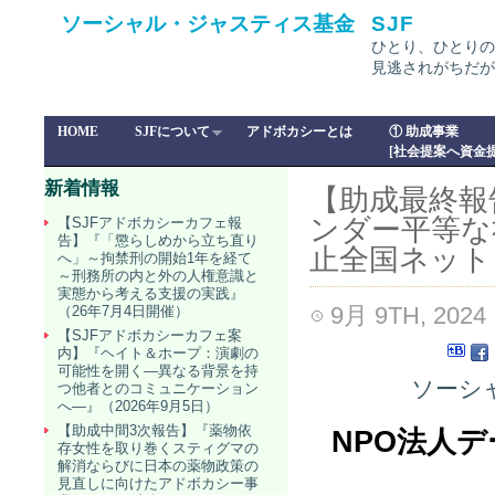
ソーシャル・ジャスティス基金
SJF
ひとり、ひとりの
見逃されがちだが
HOME
SJFについて
アドボカシーとは
① 助成事業
[社会提案へ資金提
新着情報
【助成最終報
ンダー平等な
【SJFアドボカシーカフェ報
告】『「懲らしめから立ち直り
止全国ネット
へ」～拘禁刑の開始1年を経て
～刑務所の内と外の人権意識と
実態から考える支援の実践』
9月 9TH, 2024
（26年7月4日開催）
【SJFアドボカシーカフェ案
内】『ヘイト＆ホープ：演劇の
可能性を開く―異なる背景を持
ソーシャ
つ他者とのコミュニケーション
へ―』（2026年9月5日）
【助成中間3次報告】『薬物依
NPO法人
存女性を取り巻くスティグマの
解消ならびに日本の薬物政策の
見直しに向けたアドボカシー事