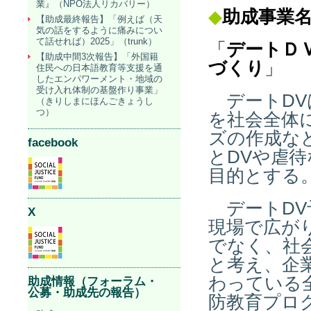
業』（NPO法人リカバリー）
◆
助成事業
【助成最終報告】「例えば（天
気の話をするように痛みについ
て話せれば）2025」（trunk）
「
デートＤ
【助成中間3次報告】「外国籍
づくり
」
住民への日本語教育等支援を通
したエンパワーメント・地域の
受け入れ体制の基盤作り事業」
デートDV
（きりしまにほんごきょうし
つ）
を社会全体
ズの作成な
facebook
とDVや虐
目的とする
デートDV
X
現場で広が
でなく、社
と考え、企
わっている
助成情報（フォーラム・
公募・助成先の報告）
防教育プロ