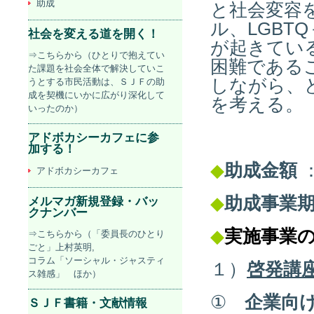
助成
と社会変容
ル、LGBT
社会を変える道を開く！
が起きてい
⇒こちらから（ひとりで抱えてい
困難である
た課題を社会全体で解決していこ
しながら、
うとする市民活動は、ＳＪＦの助
成を契機にいかに広がり深化して
を考える。
いったのか）
アドボカシーカフェに参
加する！
◆
助成金額
：
アドボカシーカフェ
◆
助成事業
メルマガ新規登録・バッ
クナンバー
◆
実施事業
⇒こちらから（「委員長のひとり
ごと」上村英明,
コラム「ソーシャル・ジャスティ
１）
啓発講
ス雑感」 ほか）
①
企業向
ＳＪＦ書籍・文献情報