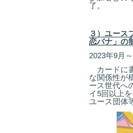
了。
３）ユース
恋バナ」の
2023年9月～
カードに書
な関係性が
ース世代へ
イ5回以上を
ユース団体