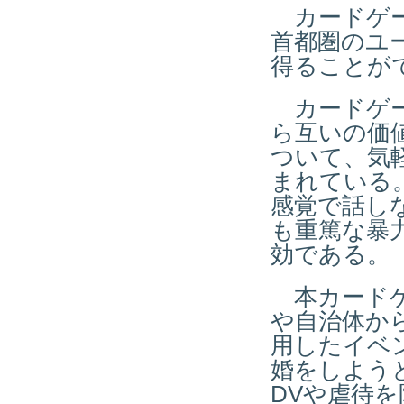
カードゲー
首都圏のユ
得ることが
カードゲー
ら互いの価
ついて、気
まれている
感覚で話し
も重篤な暴
効である。
本カードゲ
や自治体か
用したイベ
婚をしよう
DVや虐待