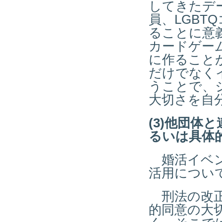
してきたデ
員、LGB
ることに意
カードゲー
に作ること
だけでなく
うことで、
大切さを自
(3)他団
るいは具体
婚活イベン
活用につい
刑法の改正
的同意の大