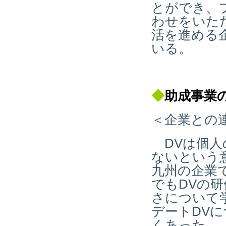
とができ、
わせをいた
活を進める
いる。
◆
助成事業
＜企業との
DVは個人
ないという
九州の企業
でもDVの
さについて
デートDV
くあった。