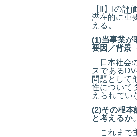
【Ⅱ】Ⅰの
潜在的に重
える。
(1)当事業
要因／背景
日本社会の
スであるD
問題として
性について
えられてい
(2)その
と考えるか
これまで主