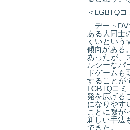
＜LGBTQ
デートDV
ある人同士
くいという
傾向がある
あったが、
ルシーなパ
ドゲームも
することが
LGBTQ
発を広げる
になりやす
ことに繋が
新しい手法
できた。