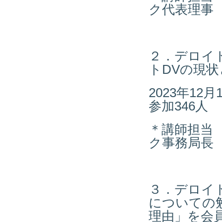
ク代表理事
２．デロイ
トDVの現
2023年1
参加346人
＊講師担当
ク事務局長
３．デロイ
についての
理由」を会