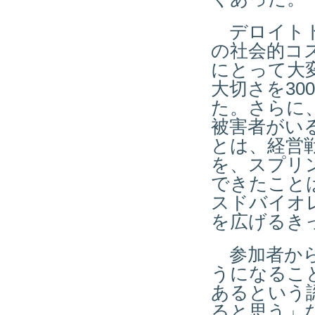
デロイトト
の社会的コ
にとって大
大切さを3
た。さらに
被害者がい
とは、経営
を、スプリ
できたこと
スドバイオ
を広げるき
参加者から
うになるこ
あるという
ると思う」