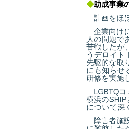
◆
助成事業
計画をほぼ
企業向けに
人の問題で
苦戦したが
うデロイト
先駆的な取
にも知らせ
研修を実施
LGBTQ
横浜のSHI
について深
障害者施設
に難航した