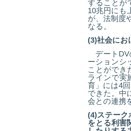
することが
10兆円に
が、法制度
なる。
(3)社会に
デートDV
ーションシ
ことができ
ラインで実
育」には4回
できた。中
会との連携
(4)ステー
をとる利害
したりする