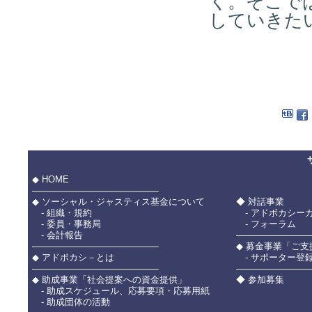
く。そこで
していきた
◆ HOME
――――――――――――――
◆ ソーシャル・ジャスティス基金について
◆ 対話事業
- 組織・規約
- アドボカシー
- 委員・事務局
- フォーラム
- 会計報告
――――――――
――――――――――――――
◆ 募金事業「ご
◆ アドボカシ－とは
- サポーター登
――――――――――――――
――――――――
◆ 助成事業「社会提案への資金提供」
◆ 参加募集
- 助成スケジュール、応募要項・応募用紙
- 助成団体の活動