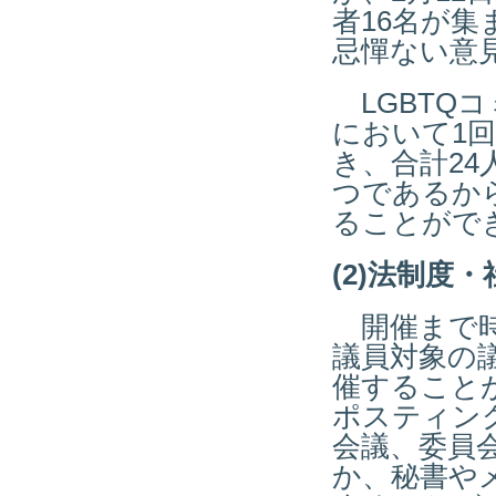
者16名が
忌憚ない意
LGBTQ
において1
き、合計2
つであるか
ることがで
(2)法制度
開催まで時
議員対象の
催すること
ポスティン
会議、委員
か、秘書や