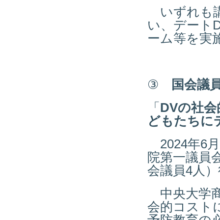
いずれも講
い、デート
ーム等を実
③
国会議
「
DVの社
どもたちに
2024年6
院第一議員
会議員4人
中央大学商
会的コスト