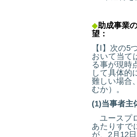
◆
助成事業
望：
【Ⅰ】次の
おいて当て
る事が現時
して具体的
難しい場合
むか）。
(1)当事者
ユースプロ
あたりすで
が、2月1