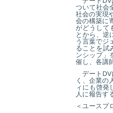
デートDV
ついて社会
社会の実現
会の構築に
がどうして
とから、逆
う言葉でジ
ることを試
ンシップ」
催し、各講
デートDV
く、企業の
ィにも啓発
人に報告す
＜ユースプ