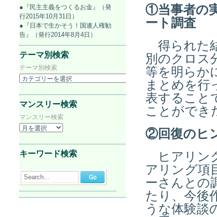
①当事者の
●『民主主義をつくるお金』（発
行2015年10月31日）
ート調査
●『日本で生かそう！国連人権勧
告』（発行2014年8月4日）
得られた結
テーマ別検索
別のクロス
テーマ別検索
等を明らか
まとめを行
表すること
マンスリー検索
ことができ
マンスリー検索
②回復のヒ
キーワード検索
ヒアリング
アリング項
Search...
ーさんとの
たり、今後
うな体験談