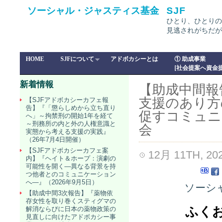
ソーシャル・ジャスティス基金
SJF
ひとり、ひとりの
見逃されがちだが
HOME
SJFについて
アドボカシーとは
① 助成事業
[社会提案へ資金提
新着情報
【助成中間報
支援のあり方
【SJFアドボカシーカフェ報
告】『「懲らしめから立ち直り
促すコミュニ
へ」～拘禁刑の開始1年を経て
～刑務所の内と外の人権意識と
会
実態から考える支援の実践』
（26年7月4日開催）
【SJFアドボカシーカフェ案
12月 11TH, 20
内】『ヘイト＆ホープ：演劇の
可能性を開く―異なる背景を持
つ他者とのコミュニケーション
へ―』（2026年9月5日）
ソーシャ
【助成中間3次報告】『薬物依
存女性を取り巻くスティグマの
ふく
解消ならびに日本の薬物政策の
見直しに向けたアドボカシー事