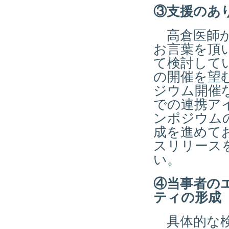
③支援のあ
高倉医師か
お言葉を頂
て検討して
の開催を望
ジウム開催
での連携ア
ンポジウム
成を進めて
スリリース
い。
④当事者の
ティの形成
具体的な検