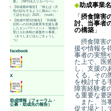
業』（NPO法人リカバリー）
◆
助成事業
【助成最終報告】「例えば（天
気の話をするように痛みについ
て話せれば）2025」（trunk）
「
摂食障害
【助成中間3次報告】「外国籍
討、当事者
住民への日本語教育等支援を通
したエンパワーメント・地域の
の構築
」
受け入れ体制の基盤作り事業」
（きりしまにほんごきょうし
つ）
摂食障害の
援や情報を
facebook
事者の実態
た上で、医
し、支援の
くる。その
X
を検討する
障害経験者
る重要な要
助成情報（フォーラム・
また、当事
公募・助成先の報告）
促す場とし