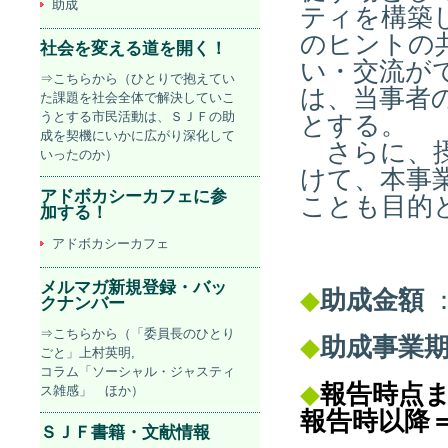
助成
ティを構築
のヒントの
社会を変える道を開く！
い・交流が
⇒こちらから（ひとりで抱えてい
は、当事者
た課題を社会全体で解決していこ
うとする市民活動は、ＳＪＦの助
とする。
成を契機にいかに広がり深化して
さらに、摂
いったのか）
けて、本事
アドボカシーカフェに参
ことも目的
加する！
アドボカシーカフェ
メルマガ新規登録・バッ
◆
助成金額
：
クナンバー
⇒こちらから（「委員長のひとり
◆
助成事業
ごと」上村英明,
コラム「ソーシャル・ジャスティ
◆
報告時点
ス雑感」 ほか）
報告時以降＝
ＳＪＦ書籍・文献情報