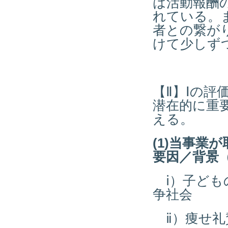
は活動報酬
れている。
者との繋が
けて少しず
【Ⅱ】Ⅰの
潜在的に重
える。
(1)当事業
要因／背景
ⅰ）子ども
争社会
ⅱ）痩せ礼