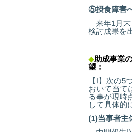
⑤摂食障害
来年1月末
検討成果を
◆
助成事業
望：
【Ⅰ】次の
おいて当て
る事が現時
して具体的
(1)当事者