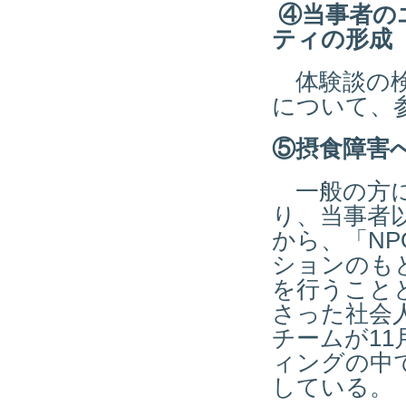
④当事者の
ティの形成
体験談の検
について、
⑤摂食障害
一般の方に
り、当事者
から、「N
ションのも
を行うこと
さった社会
チームが1
ィングの中
している。