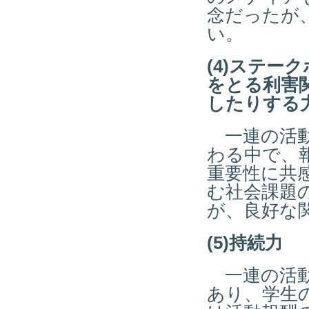
念だったが
い。
(4)ステー
をとる利害
したりする
一連の活動
わる中で、
重要性に共
む社会課題
が、良好な
(5)持続力
一連の活動
あり、学生