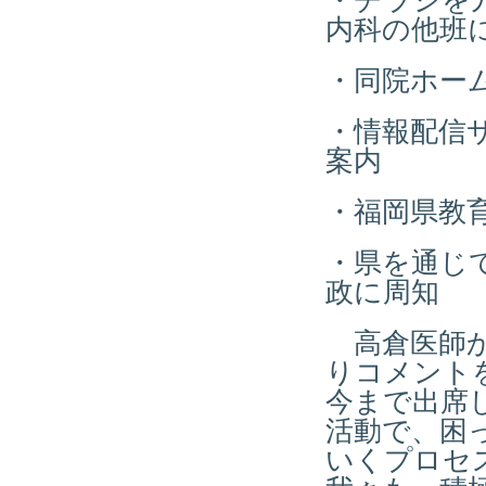
・チラシを
内科の他班
・同院ホー
・情報配信
案内
・福岡県教
・県を通じ
政に周知
高倉医師か
りコメント
今まで出席
活動で、困
いくプロセ