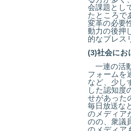
会課題とし
たところで
変革の必要
動力の後押
的なプレス
(3)社会に
一連の活動
フォームを
など、少し
した認知度
せがあったの
毎日放送な
のメディア
のの、衆議
のメディア