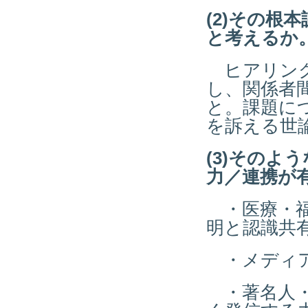
(2)その
と考えるか
ヒアリング
し、関係者
と。課題に
を訴える世
(3)その
力／連携が
・医療・福
明と認識共
・メディア
・著名人・