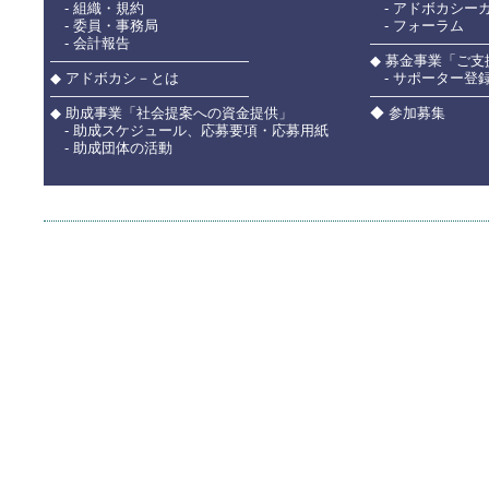
- 組織・規約
- アドボカシー
- 委員・事務局
- フォーラム
- 会計報告
――――――――
――――――――――――――
◆ 募金事業「ご
◆ アドボカシ－とは
- サポーター登
――――――――――――――
――――――――
◆ 助成事業「社会提案への資金提供」
◆ 参加募集
- 助成スケジュール、応募要項・応募用紙
- 助成団体の活動