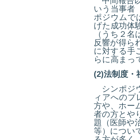
中間報告以
いう当事者
ポジウムで
げた成功体
（うち２名
反響が得ら
に対する手
らに高まっ
(2)法制度
シンポジウ
ィアへのプ
方や、ホー
者の方とや
題（医師や
等）につい
る方が多く