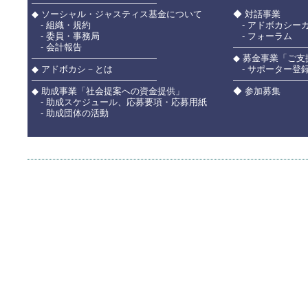
――――――――――――――
◆ ソーシャル・ジャスティス基金について
◆ 対話事業
- 組織・規約
- アドボカシー
- 委員・事務局
- フォーラム
- 会計報告
――――――――
――――――――――――――
◆ 募金事業「ご
◆ アドボカシ－とは
- サポーター登
――――――――――――――
――――――――
◆ 助成事業「社会提案への資金提供」
◆ 参加募集
- 助成スケジュール、応募要項・応募用紙
- 助成団体の活動