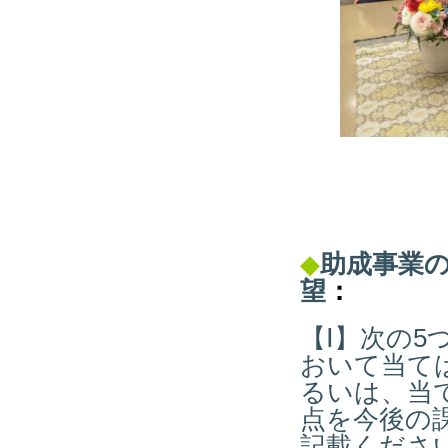
◆
助成事業
望
：
【Ⅰ】次の
おいて当て
るいは、当
点を今後の
記載くださ