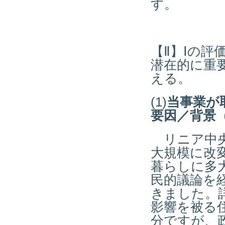
す。
【Ⅱ】Ⅰの
潜在的に重
える。
(1)
当事業が
要因／背景
リニア中央
大規模に改
暮らしに多
民的議論を
きました。
影響を被る
分ですが、