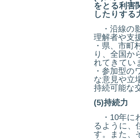
をとる利害
したりする
・沿線の影
理解者や支
・県、市町
り、全国か
れてきてい
・参加型の
な意見や立
持続可能な
(5)持続力
・10年に
るように、
す。また、