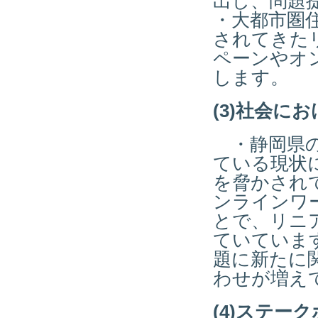
出し、問題
・大都市圏
されてきた
ペーンやオ
します。
(3)社会に
・静岡県の
ている現状
を脅かされ
ンラインワ
とで、リニ
ていていま
題に新たに
わせが増え
(4)ステー