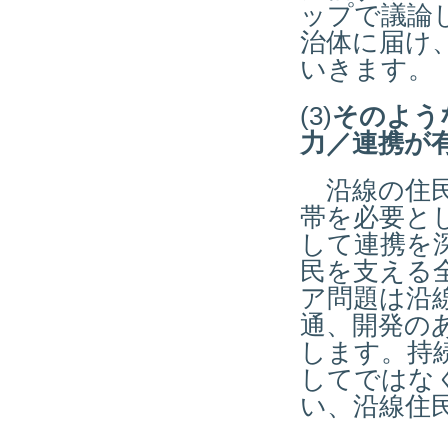
ップで議論
治体に届け
いきます。
(3)
そのよう
力／連携が
沿線の住
帯を必要と
して連携を
民を支える
ア問題は沿
通、開発の
します。持
してではな
い、沿線住