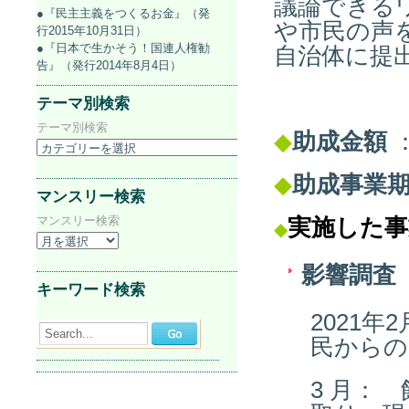
議論できる
●『民主主義をつくるお金』（発
や市民の声
行2015年10月31日）
●『日本で生かそう！国連人権勧
自治体に提
告』（発行2014年8月4日）
テーマ別検索
テーマ別検索
◆
助成金額
：
◆
助成事業
マンスリー検索
マンスリー検索
実施した事
◆
影響調査
キーワード検索
2021
Search...
民からの
3 月：