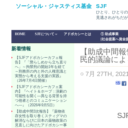
ソーシャル・ジャスティス基金
SJF
ひとり、ひとりの
見逃されがちだが
HOME
SJFについて
アドボカシーとは
① 助成事業
[社会提案へ資金提
新着情報
【助成中間報
民的議論による
【SJFアドボカシーカフェ報
告】『「懲らしめから立ち直り
へ」～拘禁刑の開始1年を経て
～刑務所の内と外の人権意識と
7月 27TH, 202
実態から考える支援の実践』
（26年7月4日開催）
【SJFアドボカシーカフェ案
内】『ヘイト＆ホープ：演劇の
可能性を開く―異なる背景を持
つ他者とのコミュニケーション
へ―』（2026年9月5日）
【助成中間3次報告】『薬物依
S
存女性を取り巻くスティグマの
解消ならびに日本の薬物政策の
見直しに向けたアドボカシー事