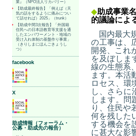
業』（NPO法人リカバリー）
【助成最終報告】「例えば（天
◆
助成事業
気の話をするように痛みについ
的議論によ
て話せれば）2025」（trunk）
【助成中間3次報告】「外国籍
住民への日本語教育等支援を通
国内最大規
したエンパワーメント・地域の
受け入れ体制の基盤作り事業」
の工事は、
（きりしまにほんごきょうし
開発、これ
つ）
を及ぼしま
facebook
線の生態系
ます。本活
ロセス、環
し、さらに
X
します。問
り、住民や
何を残した
する機会を
助成情報（フォーラム・
公募・助成先の報告）
に甚大な影