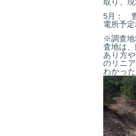
取り、現
5月： 
電所予定
※調査地
査地は、
あり方や
のリニア
わかった