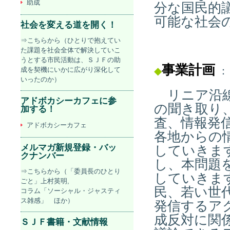
助成
分な国民的
可能な社会
社会を変える道を開く！
⇒こちらから（ひとりで抱えてい
た課題を社会全体で解決していこ
うとする市民活動は、ＳＪＦの助
事業計画
◆
：
成を契機にいかに広がり深化して
いったのか）
リニア沿線
アドボカシーカフェに参
の聞き取り
加する！
査、情報発
アドボカシーカフェ
各地からの
メルマガ新規登録・バッ
していきま
クナンバー
し、本問題
⇒こちらから（「委員長のひとり
していきま
ごと」上村英明,
民、若い世
コラム「ソーシャル・ジャスティ
ス雑感」 ほか）
発信するア
成反対に関
ＳＪＦ書籍・文献情報