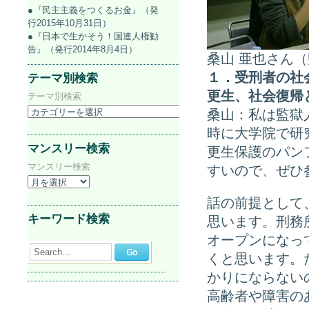
●『民主主義をつくるお金』（発
行2015年10月31日）
●『日本で生かそう！国連人権勧
告』（発行2014年8月4日）
桑山 亜也さ
１．受刑者の社
テーマ別検索
更生、社会復帰
テーマ別検索
桑山：私は監獄
時に大学院で研
マンスリー検索
更生保護のパン
マンスリー検索
すいので、ぜひ
話の前提として
キーワード検索
思います。刑務
オープンになっ
Search...
くと思います。
かりにならない
高齢者や障害の