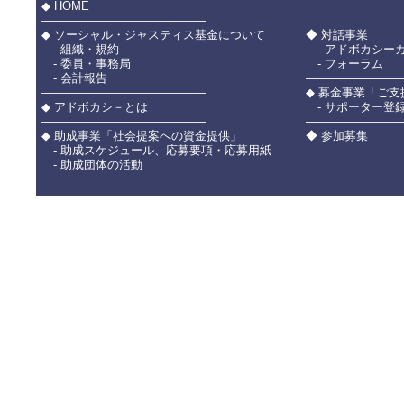
◆ HOME
――――――――――――――
◆ ソーシャル・ジャスティス基金について
◆ 対話事業
- 組織・規約
- アドボカシー
- 委員・事務局
- フォーラム
- 会計報告
――――――――
――――――――――――――
◆ 募金事業「ご
◆ アドボカシ－とは
- サポーター登
――――――――――――――
――――――――
◆ 助成事業「社会提案への資金提供」
◆ 参加募集
- 助成スケジュール、応募要項・応募用紙
- 助成団体の活動