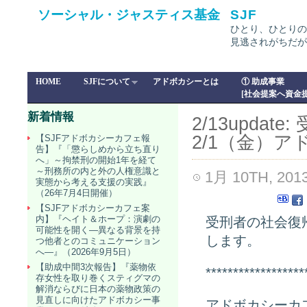
ソーシャル・ジャスティス基金
SJF
ひとり、ひとりの
見逃されがちだが
HOME
SJFについて
アドボカシーとは
① 助成事業
[社会提案へ資金提
新着情報
2/13upd
2/1（金）
【SJFアドボカシーカフェ報
告】『「懲らしめから立ち直り
へ」～拘禁刑の開始1年を経て
～刑務所の内と外の人権意識と
1月 10TH, 201
実態から考える支援の実践』
（26年7月4日開催）
【SJFアドボカシーカフェ案
内】『ヘイト＆ホープ：演劇の
受刑者の社会復帰
可能性を開く―異なる背景を持
します。
つ他者とのコミュニケーション
へ―』（2026年9月5日）
【助成中間3次報告】『薬物依
******************
存女性を取り巻くスティグマの
解消ならびに日本の薬物政策の
見直しに向けたアドボカシー事
アドボカシーカ