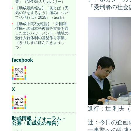
業』（NPO法人リカバリー）
「受刑者の社会
【助成最終報告】「例えば（天
気の話をするように痛みについ
て話せれば）2025」（trunk）
【助成中間3次報告】「外国籍
住民への日本語教育等支援を通
したエンパワーメント・地域の
受け入れ体制の基盤作り事業」
（きりしまにほんごきょうし
つ）
facebook
X
進行：辻 利夫
助成情報（フォーラム・
辻：今日の企画
公募・助成先の報告）
ー事業への助成