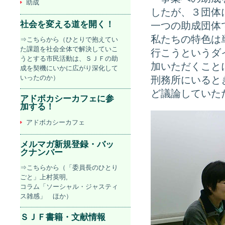
助成
したが、３団体
社会を変える道を開く！
一つの助成団体
私たちの特色は
⇒こちらから（ひとりで抱えてい
た課題を社会全体で解決していこ
行こうというダ
うとする市民活動は、ＳＪＦの助
加いただくこと
成を契機にいかに広がり深化して
いったのか）
刑務所にいると
ど議論していた
アドボカシーカフェに参
加する！
アドボカシーカフェ
メルマガ新規登録・バッ
クナンバー
⇒こちらから（「委員長のひとり
ごと」上村英明,
コラム「ソーシャル・ジャスティ
ス雑感」 ほか）
ＳＪＦ書籍・文献情報