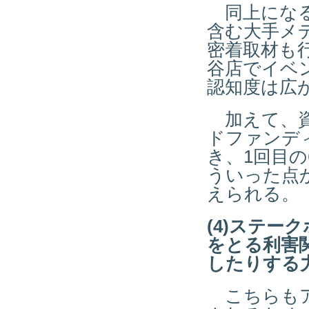
同上になるが
含む大手メ
密着取材も
谷店でイベ
認知度は広
加えて、資
ドファンデ
き、1回目の
ういった点
えられる。
(4)ステー
をとる利害
したりする
こちらもア