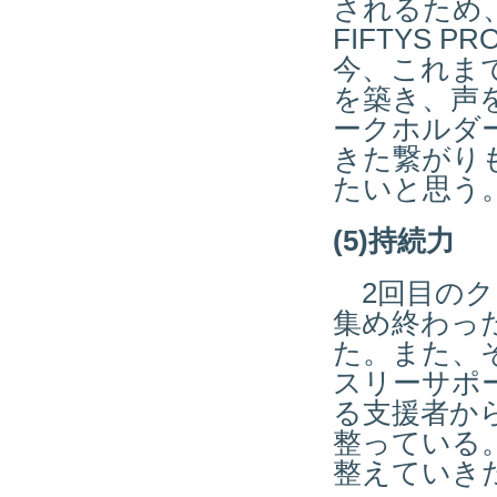
されるため
FIFTYS 
今、これま
を築き、声
ークホルダ
きた繋がり
たいと思う
(5)持続力
2回目のク
集め終わっ
た。また、
スリーサポ
る支援者か
整っている
整えていき