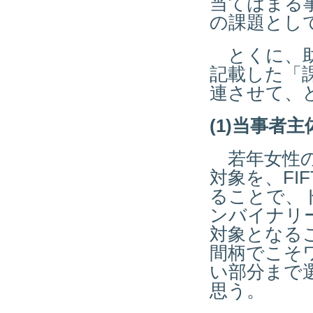
当てはまる
の課題とし
とくに、助
記載した「
連させて、
(1)当事者
若年女性の
対象を、FI
ることで、
ンバイナリー
対象となる
間柄でこそ
い部分まで
思う。