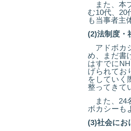
また、本プ
む10代、2
も当事者主
(2)法制度
アドボカシ
め、まだ書け
はすでにN
げられてお
をしていく
整ってきて
また、24
ボカシーも
(3)社会に