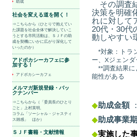
助成
その調査結
決策を明確
社会を変える道を開く！
れに対して
⇒こちらから（ひとりで抱えてい
20代・30
た課題を社会全体で解決していこ
動しやすい
うとする市民活動は、ＳＪＦの助
成を契機にいかに広がり深化して
いったのか）
*対象：トラ
ー、Xジェンダ
アドボカシーカフェに参
加する！
**調査結果
アドボカシーカフェ
能性がある
メルマガ新規登録・バッ
クナンバー
⇒こちらから（「委員長のひとり
◆
助成金額
：
ごと」上村英明,
コラム「ソーシャル・ジャスティ
◆
助成事業
ス雑感」 ほか）
ＳＪＦ書籍・文献情報
◆
実施した