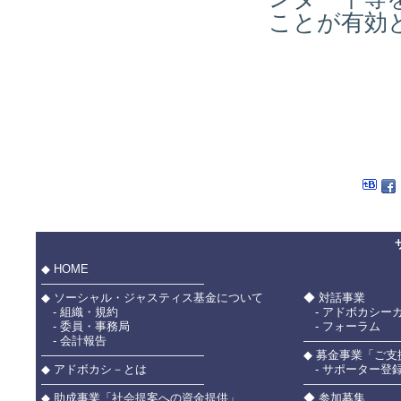
ことが有効
◆ HOME
――――――――――――――
◆ ソーシャル・ジャスティス基金について
◆ 対話事業
- 組織・規約
- アドボカシー
- 委員・事務局
- フォーラム
- 会計報告
――――――――
――――――――――――――
◆ 募金事業「ご
◆ アドボカシ－とは
- サポーター登
――――――――――――――
――――――――
◆ 助成事業「社会提案への資金提供」
◆ 参加募集