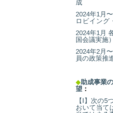
成
2024年1
ロビイング
2024年1
国会議実施
2024年2
員の政策推
◆
助成事業
望
：
【Ⅰ】次の
おいて当て