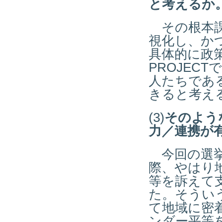
と考えるか
その根本課
視化し、か
具体的に政策
PROJEC
人たちであ
きると考え
(3)
そのよう
力／連携が
今回の選挙
際、やはり
等を訴えて
た。そうい
て地域に密
ンダー平等