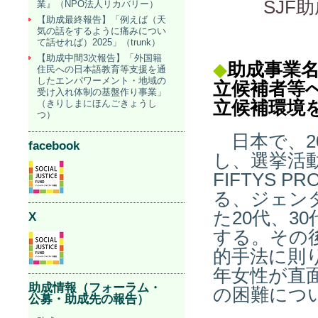
SJF
業』（NPO法人リカバリー）
【助成最終報告】「例えば（天
気の話をするように痛みについ
て話せれば）2025」（trunk）
【助成中間3次報告】「外国籍
◆
助成事業
住民への日本語教育等支援を通
したエンパワーメント・地域の
立候補者等
受け入れ体制の基盤作り事業」
（きりしまにほんごきょうし
立候補環境
つ）
日本で、2
facebook
し、選挙活
FIFTYS 
る、ジェン
た20代、3
X
する。その
的手法に則り
年女性が直
助成情報（フォーラム・
の困難につ
公募・助成先の報告）