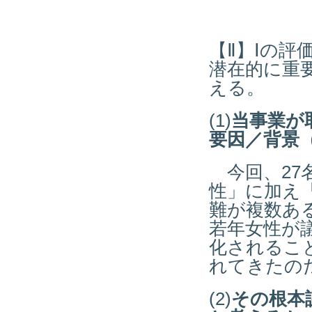
【Ⅱ】Ⅰの
潜在的に重
える。
(1)
当事業が
要因／背景
今回、27
性」に加え
難が複数あ
若年女性が
化されるこ
れてきたの
(2)
その根本