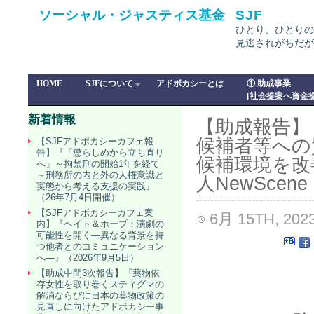
ソーシャル・ジャスティス基金
SJF
ひとり、ひとりの
見逃されがちだが
HOME
SJFについて
アドボカシーとは
① 助成事業
[社会提案へ資金提
新着情報
【助成報告】「
候補者等への
【SJFアドボカシーカフェ報
告】『「懲らしめから立ち直り
候補環境を改
へ」～拘禁刑の開始1年を経て
～刑務所の内と外の人権意識と
人NewScene
実態から考える支援の実践』
（26年7月4日開催）
【SJFアドボカシーカフェ案
6月 15TH, 202
内】『ヘイト＆ホープ：演劇の
可能性を開く―異なる背景を持
つ他者とのコミュニケーション
へ―』（2026年9月5日）
【助成中間3次報告】『薬物依
存女性を取り巻くスティグマの
解消ならびに日本の薬物政策の
見直しに向けたアドボカシー事