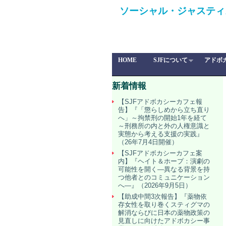
ソーシャル・ジャスティ
HOME
SJFについて
アドボ
新着情報
【SJFアドボカシーカフェ報
告】『「懲らしめから立ち直り
へ」～拘禁刑の開始1年を経て
～刑務所の内と外の人権意識と
実態から考える支援の実践』
（26年7月4日開催）
【SJFアドボカシーカフェ案
内】『ヘイト＆ホープ：演劇の
可能性を開く―異なる背景を持
つ他者とのコミュニケーション
へ―』（2026年9月5日）
【助成中間3次報告】『薬物依
存女性を取り巻くスティグマの
解消ならびに日本の薬物政策の
見直しに向けたアドボカシー事