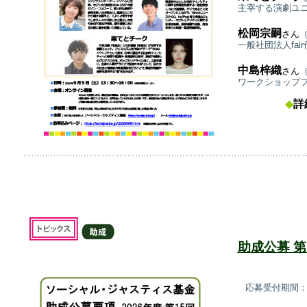
主宰する演劇ユ
松岡宗嗣
さん
一般社団法人fai
中島梓織
さん
ワークショップ
◆
詳
助成公募
第
応募受付期間：