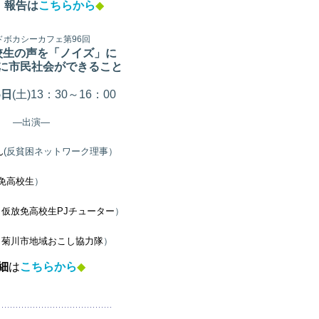
。
報告は
こちらから
◆
アドボカシーカフェ第96
回
校生の声を「ノイズ」に
に市民社会ができること
5
日
(土
)13：30～16：00
―出演―
ん
(反貧困ネットワーク理事）
免高校生
）
（仮放免高校生PJチューター
）
（菊川市地域おこし協力隊
）
細
は
こちらから
◆