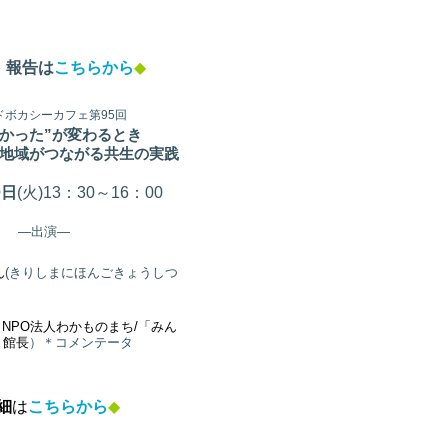
。
報告は
こちらから
◆
アドボカシーカフェ第95
回
なかった”が変わるとき
地域がつながる共生の実践
0
日
(火
)13：30～16：00
―出演―
ん
(きりしまにほんごきょうしつ
（NPO法人わかものまち/「みん
」館長
）＊コメンテータ
細
は
こちらから
◆