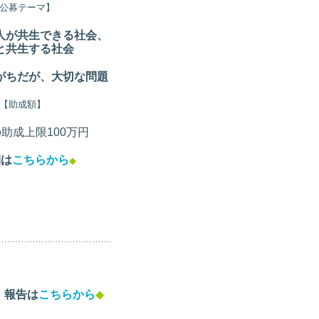
公募テーマ】
人が共生できる社会、
と共生する社会
がちだが、大切な問題
【助成額】
助成上限100万円
細は
こちらから
◆
。
報告は
こちらから
◆