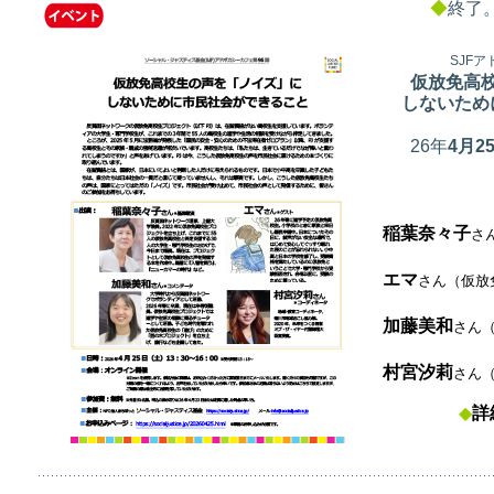
◆
終了
SJF
仮放免高
しないため
26年
4
月2
稲葉奈々子
さ
エマ
さん
（仮放
加藤美和
さん
村宮汐莉
さん
◆
詳