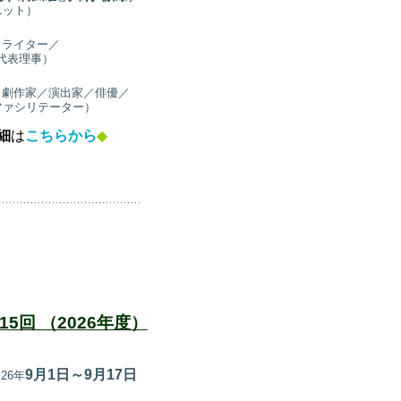
ニット）
（ライター／
r代表理事）
（劇作家／演出家／俳優／
ファシリテーター）
細
は
こちらから
◆
15回 （2026年度）
9月1日～9月17日
26年