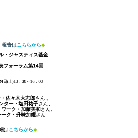
。
報告は
こちらから
◆
ル・ジャスティス基金
表フォーラム第14回
24日
(土)13：30～16：00
ケ・佐々木大志郎
さん
、
ンター・塩田祐子
さん
、
トワーク・加藤美和
さん
、
チーク・升味加耀
さん
細
は
こちらから
◆