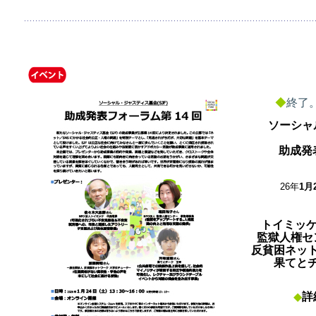
◆
終了
ソーシャ
助成発
26年
1月
トイミッ
監獄人権セ
反貧困ネッ
果てと
◆
詳