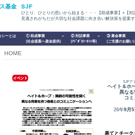
ス基金
SJF
ひとり、ひとりの思いから始まる・・・【助成事業】×【対
見逃されがちだが大切な社会課題に向き合い解決策を提案す
カシーとは
① 助成事業
② 対話事業
③ 募金事業
[社会提案へ資金提供]
[ｱﾄﾞﾎﾞｶｼｰｶﾌｪ等]
[ご支援のお願い]
HOME
SJF
ヘイト＆ホ
異なる
コミ
26年
9
月5
果てとチーク
(