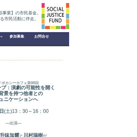
話事業】の市民基金。
る市民活動に伴走。
参加募集
お問合せ
アドボカシーカフェ第98
回
ープ：演劇の可能性を開く
背景を持つ他者との
ュニケーションへ
日
(土
)13：30～16：00
―出演―
升味加耀
川村瑞樹
と
が