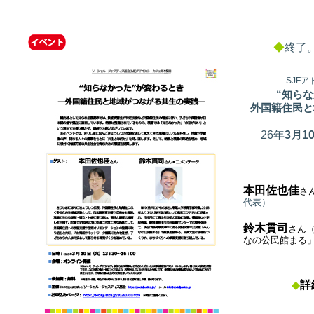
◆
終了
SJF
“知ら
外国籍住民と
26年
3
月1
本田佐也佳
さ
代表）
鈴木貫司
さん
なの公民館まる
◆
詳