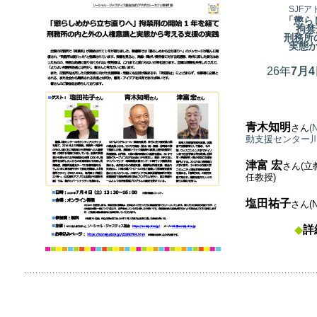
SJF
「懲ら
拘禁
刑務所
実態
26年
7
月4
青木知明
さん
動支援センター
津富 宏
さん(
立
任教授)
塩田祐子
さん(
◆
詳