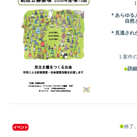
【
＊あらゆる
自然
＊見逃され
１案件の
◆
詳
◆
終了