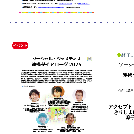
◆
終了
ソーシ
連携
25年
12月
アクセプト
きりしま
原