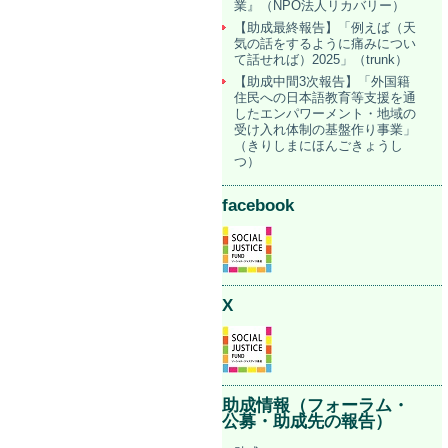
業』（NPO法人リカバリー）
【助成最終報告】「例えば（天
気の話をするように痛みについ
て話せれば）2025」（trunk）
【助成中間3次報告】「外国籍
住民への日本語教育等支援を通
したエンパワーメント・地域の
受け入れ体制の基盤作り事業」
（きりしまにほんごきょうし
つ）
facebook
X
助成情報（フォーラム・
公募・助成先の報告）