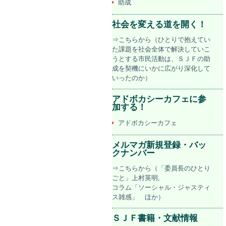
助成
社会を変える道を開く！
⇒こちらから（ひとりで抱えてい
た課題を社会全体で解決していこ
うとする市民活動は、ＳＪＦの助
成を契機にいかに広がり深化して
いったのか）
アドボカシーカフェに参
加する！
アドボカシーカフェ
メルマガ新規登録・バッ
クナンバー
⇒こちらから（「委員長のひとり
ごと」上村英明,
コラム「ソーシャル・ジャスティ
ス雑感」 ほか）
ＳＪＦ書籍・文献情報