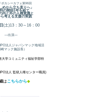
アドボカシーカフェ第96
回
しめから立ち直りへ」
刑の開始1年を経て
の内と外の人権意識と
から考える支援の実践
日
(土
)13：30～16：00
―出演―
(NPO法人ジャパンマック地域活
川崎マック施設長）
教大学コミュニティ福祉学部特
NPO法人 監獄人権センター職員)
細
は
こちらから
◆