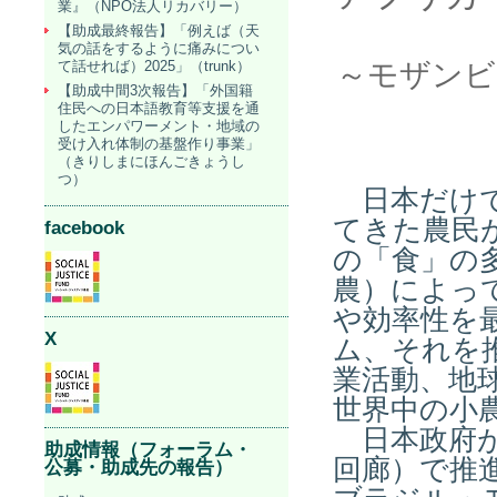
業』（NPO法人リカバリー）
【助成最終報告】「例えば（天
気の話をするように痛みについ
て話せれば）2025」（trunk）
～モザンビ
【助成中間3次報告】「外国籍
住民への日本語教育等支援を通
したエンパワーメント・地域の
受け入れ体制の基盤作り事業」
（きりしまにほんごきょうし
つ）
日本だけで
てきた農民
facebook
の「食」の
農）によっ
や効率性を
X
ム、それを
業活動、地
世界中の小
日本政府が
助成情報（フォーラム・
回廊）で推
公募・助成先の報告）