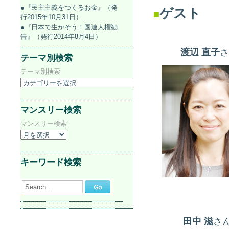
●『民主主義をつくるお金』（発
ゲスト
■
行2015年10月31日）
●『日本で生かそう！国連人権勧
告』（発行2014年8月4日）
渡辺 直子
さ
テーマ別検索
テーマ別検索
マンスリー検索
マンスリー検索
キーワード検索
Search...
田中 滋
さ