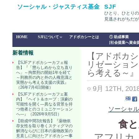
ソーシャル・ジャスティス基金
SJF
ひとり、ひとりの
見逃されがちだが
HOME
SJFについて
アドボカシーとは
① 助成事業
[社会提案へ資金提
新着情報
【アドボカシ
リゼーション
【SJFアドボカシーカフェ報
告】『「懲らしめから立ち直り
ら考える～』（
へ」～拘禁刑の開始1年を経て
～刑務所の内と外の人権意識と
実態から考える支援の実践』
9月 12TH, 201
（26年7月4日開催）
【SJFアドボカシーカフェ案
内】『ヘイト＆ホープ：演劇の
可能性を開く―異なる背景を持
ソーシャル
つ他者とのコミュニケーション
へ―』（2026年9月5日）
【助成中間3次報告】『薬物依
食と
存女性を取り巻くスティグマの
解消ならびに日本の薬物政策の
アフリカ
見直しに向けたアドボカシー事