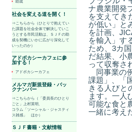
ブラジル・
助成
ナ農業開発
社会を変える道を開く！
を支えてき
が低い」と
⇒こちらから（ひとりで抱えてい
た課題を社会全体で解決していこ
を計画、JI
うとする市民活動は、ＳＪＦの助
を輸入」す
成を契機にいかに広がり深化して
いったのか）
ため、3カ
だ結果、小
アドボカシーカフェに参
加する！
って収奪さ
同事業の例
アドボカシーカフェ
課題」、「
メルマガ新規登録・バッ
きる人びと
クナンバー
ます。一人
⇒こちらから（「委員長のひとり
可能な食と
ごと」上村英明,
コラム「ソーシャル・ジャスティ
一緒に考え
ス雑感」 ほか）
ＳＪＦ書籍・文献情報