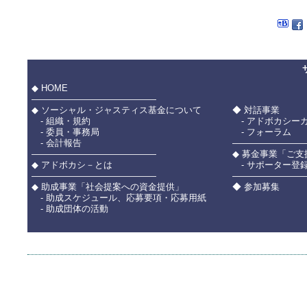
◆ HOME
――――――――――――――
◆ ソーシャル・ジャスティス基金について
◆ 対話事業
- 組織・規約
- アドボカシー
- 委員・事務局
- フォーラム
- 会計報告
――――――――
――――――――――――――
◆ 募金事業「ご
◆ アドボカシ－とは
- サポーター登
――――――――――――――
――――――――
◆ 助成事業「社会提案への資金提供」
◆ 参加募集
- 助成スケジュール、応募要項・応募用紙
- 助成団体の活動