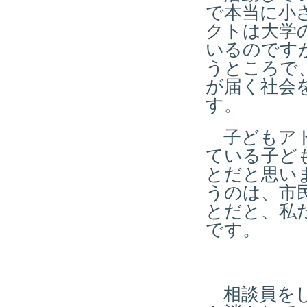
で本当に小
クトは大学
いるのです
うところで
が届く社会
す。
子どもアド
ている子ど
とだと思い
うのは、市
とだと、私
です。
相談員をし