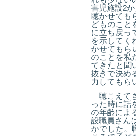
害児施設2
聴かせても
どものこと
に立ち戻っ
を示してく
かせてもら
のことを私
てきたと聞
抜きで決め
力してもら
聴こえてき
った時に話
の年齢によ
設職員さん
かでした。