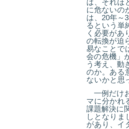
は、それほ
に危ないの
は、20年～
るという単
く必要があ
の転換が迫
易なことで
会の危機」
う考え、動
のか。ある
ないかと思
一例だけお
マに分かれ
課題解決に
しとなりまし
があり、イ