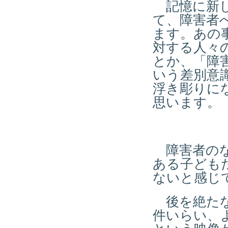
記憶に新し
て、障害者
ます。あの
対する人々
とか、「障
いう差別意
浮き彫りに
思います。
障害者のな
ある子ども
ないと感じ
後を絶たな
件いらい、