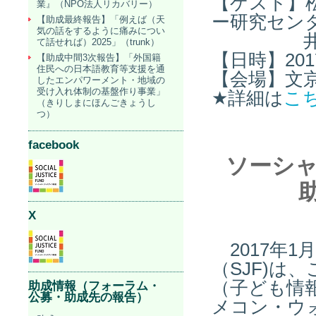
【ゲスト】
業』（NPO法人リカバリー）
ー研究セン
【助成最終報告】「例えば（天
気の話をするように痛みについ
井手大喜
て話せれば）2025」（trunk）
【日時】201
【助成中間3次報告】「外国籍
住民への日本語教育等支援を通
【会場】文
したエンパワーメント・地域の
受け入れ体制の基盤作り事業」
★詳細は
こ
（きりしまにほんごきょうし
つ）
facebook
ソーシ
X
2017年1
（SJF)は
（子ども情
助成情報（フォーラム・
公募・助成先の報告）
メコン・ウ