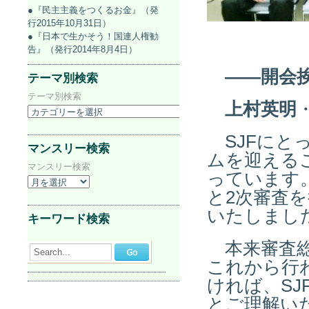
●『民主主義をつくるお金』（発
行2015年10月31日）
●『日本で生かそう！国連人権勧
告』（発行2014年8月4日）
――開会
テーマ別検索
テーマ別検索
上村英明
SJFにと
マンスリー検索
ムを迎える
マンスリー検索
っています
と2次審査
いたしまし
キーワード検索
本来審査総
Search...
これから行
ければ、S
とご理解い