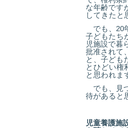
な年齢です
してきたと
でも、20
子どもたち
児施設で暮
批准されて
と、子ども
とひどい権
と思われま
でも、見つ
待があると
児童養護施