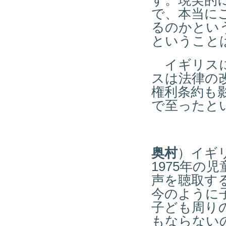
す。現実的
で、本当に
るのかとい
ということ
イギリスに
スは法律の
権利条約も
で至ったと
奥村
）イギ
1975年の
声を聴取す
今のように
子ども周り
もならない