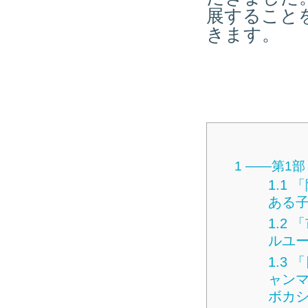
展すること
きます。
1
――第1部
1.1
「
ある
1.2
「
ルユ
1.3
「
ャン
ボカ