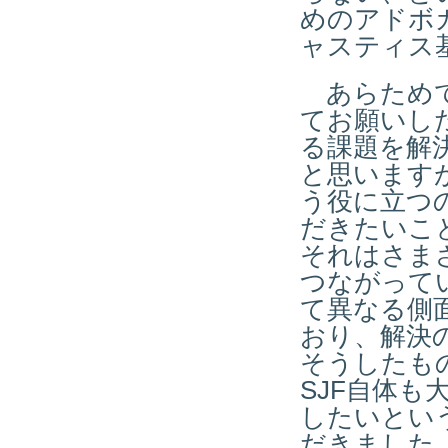
めのアドボ
ャスティス
あらためて
てお願いし
る課題を解
と思います
う役に立つ
だきたいこ
それはさま
つながって
て異なる側
おり、解決
そうしたも
SJF自体
したいとい
だきました