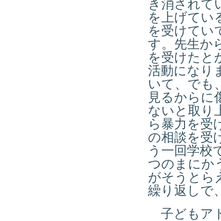
き消されて
を上げてい
を受けてい
す。先生か
を受けたと
活動になり
いて、でも
見るからに
ないと取り
ら暴力を受
の相談を受
う一回学校
つのまにか
がそうとら
繰り返しで
子どもアド