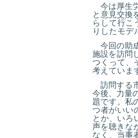
今は厚生労
と意見交換
らして行こ
りしたモデ
今回の助成
施設を訪問
つくって、
考えていま
訪問する市
今後、力量
題です。私
つ者がいい
とか、いろ
声を聴きな
なく、当事