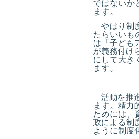
ではないか
ます。
やはり制度
たらいいも
は「子ども
が義務付け
にして大き
ます。
活動を推進
ます。精力
ためには、
政による制
ように制度