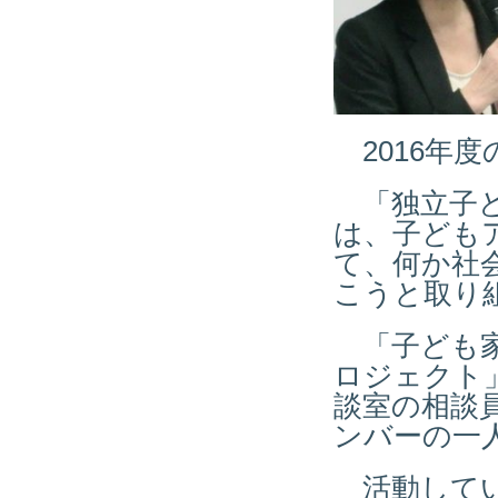
2016年
「独立子ど
は、子ども
て、何か社
こうと取り
「子ども家
ロジェクト
談室の相談
ンバーの一
活動してい