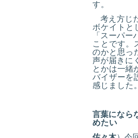
す。
考え方じた
ボケイトと
「スーパー
ことです。
のかと思っ
声が届きに
とかは一緒
バイザーを
感じました
言葉になら
めたい
佐々木
）今