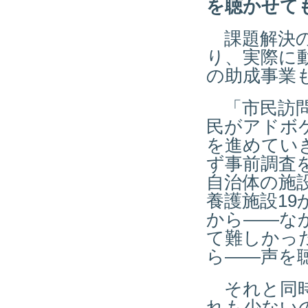
を聴かせて
課題解決の
り、実際に
の助成事業
「市民訪問
民がアドボ
を進めてい
ず事前調査を
自治体の施
養護施設19
から――な
て難しかっ
ら――声を
それと同時
れも少ない