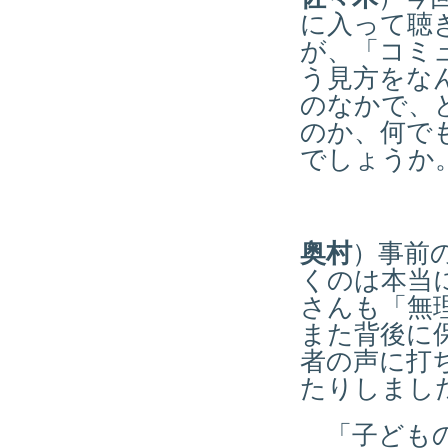
に入って聴
が、「コミ
う見方をな
のなかで、
のか、何で
でしょうか
奥村
）事前
くのは本当
さんも「無
また背後に
者の声に打
たりしまし
「子どもの