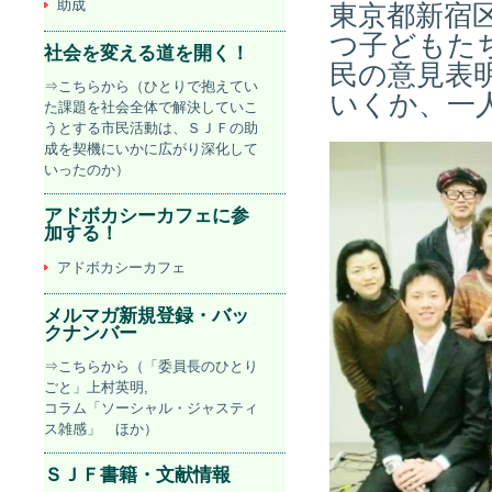
助成
東京都新宿
つ子どもた
社会を変える道を開く！
民の意見表
⇒こちらから（ひとりで抱えてい
いくか、一
た課題を社会全体で解決していこ
うとする市民活動は、ＳＪＦの助
成を契機にいかに広がり深化して
いったのか）
アドボカシーカフェに参
加する！
アドボカシーカフェ
メルマガ新規登録・バッ
クナンバー
⇒こちらから（「委員長のひとり
ごと」上村英明,
コラム「ソーシャル・ジャスティ
ス雑感」 ほか）
ＳＪＦ書籍・文献情報