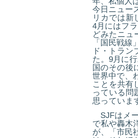
年、私個人
今日ニュー
リカでは新
4月にはフ
どみたニュ
「国民戦線
ド・トラン
た。9月に
国のその後
世界中で、
ことを共有
っている問
思っていま
SJFはメ
で私や轟木
が、「市民