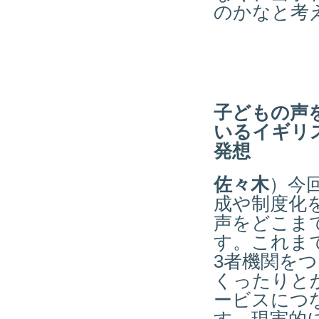
のかなと考
子どもの声
いるイギリ
発想
佐々木
）今
成や制度化
声をどこま
す。これま
3者機関を
くったりと
ービスにつ