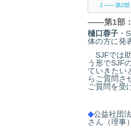
2
――第2部
――第1部
樋口蓉子
・
体の方に発
SJFでは
う形でSJ
ていきたい
らご質問さ
ご質問を受
◆
公益社団
さん（理事