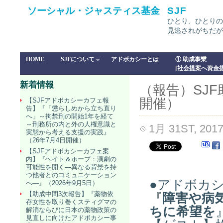
ソーシャル・ジャスティス基金
SJF
ひとり、ひとりの
見逃されがちだが
HOME
SJFについて
アドボカシーとは
① 助成事業
[社会提案へ資金提
新着情報
（報告）SJF
開催）
【SJFアドボカシーカフェ報
告】『「懲らしめから立ち直り
へ」～拘禁刑の開始1年を経て
～刑務所の内と外の人権意識と
1月 31ST, 201
実態から考える支援の実践』
（26年7月4日開催）
【SJFアドボカシーカフェ案
内】『ヘイト＆ホープ：演劇の
可能性を開く―異なる背景を持
つ他者とのコミュニケーション
●アドボカ
へ―』（2026年9月5日）
【助成中間3次報告】『薬物依
『
障害や病
存女性を取り巻くスティグマの
ちに希望を
解消ならびに日本の薬物政策の
見直しに向けたアドボカシー事