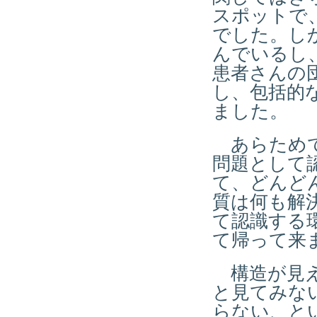
スポットで
でした。し
んでいるし
患者さんの
し、包括的
ました。
あらためて
問題として
て、どんど
質は何も解
て認識する
て帰って来
構造が見え
と見てみな
らない、と