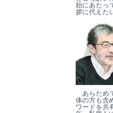
始にあたっ
拶に代えた
あらためて
体の方も含
ワードを共