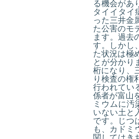
る機会があり
タイイタイ
った三井金
た公害のモ
ます。過去
す。しかし
た状況は極
とが分かり
桁になり、
り検査の権
行われてい
係者が富山
ミウムに汚
いない土と
です。じつ
も、カドミ
関してはき