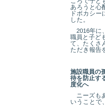
ころで子ど
あろうと心
ドボカシー
した。
2016年
職員と子ど
て、たくさ
ただき報告
施設職員の
待を防止す
度化へ
ニーズもあ
いうことで