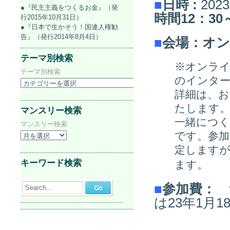
■
日時
:
202
●『民主主義をつくるお金』（発
時間12：30
行2015年10月31日）
●『日本で生かそう！国連人権勧
告』（発行2014年8月4日）
■
会場：オ
テーマ別検索
※オンライ
テーマ別検索
のインタ
詳細は、お
たします
マンスリー検索
一緒につ
マンスリー検索
です。参
定します
キーワード検索
ます。
■
参加費：
Search...
は23年1月