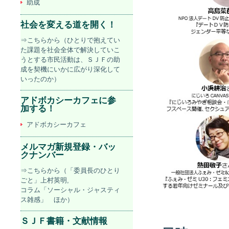
助成
社会を変える道を開く！
⇒こちらから（ひとりで抱えてい
た課題を社会全体で解決していこ
うとする市民活動は、ＳＪＦの助
成を契機にいかに広がり深化して
いったのか）
アドボカシーカフェに参
加する！
アドボカシーカフェ
メルマガ新規登録・バッ
クナンバー
⇒こちらから（「委員長のひとり
ごと」上村英明,
コラム「ソーシャル・ジャスティ
ス雑感」 ほか）
ＳＪＦ書籍・文献情報