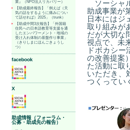
ソーシャル
業』（NPO法人リカバリー）
【助成最終報告】「例えば（天
助成事業が
気の話をするように痛みについ
日本にはジ
て話せれば）2025」（trunk）
【助成中間3次報告】「外国籍
取り組みが
住民への日本語教育等支援を通
だが大切な
したエンパワーメント・地域の
受け入れ体制の基盤作り事業」
視点で、未
（きりしまにほんごきょうし
つ）
ドボカシー
の改善提案
facebook
た活動に取
いただき、
つくってい
X
助成情報（フォーラム・
公募・助成先の報告）