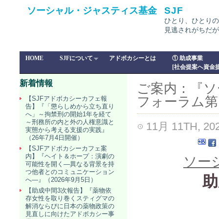
ソーシャル・ジャスティス基金
SJF
ひとり、ひとりの
見逃されがちだが
HOME
SJFについて
アドボカシーとは
① 助成事業
[社会提案へ資金提
新着情報
ご案内：『ソ
フォーラム第11
【SJFアドボカシーカフェ報
告】『「懲らしめから立ち直り
へ」～拘禁刑の開始1年を経て
～刑務所の内と外の人権意識と
11月 11TH, 20
実態から考える支援の実践』
（26年7月4日開催）
【SJFアドボカシーカフェ案
内】『ヘイト＆ホープ：演劇の
ソー
可能性を開く―異なる背景を持
つ他者とのコミュニケーション
助
へ―』（2026年9月5日）
【助成中間3次報告】『薬物依
存女性を取り巻くスティグマの
解消ならびに日本の薬物政策の
見直しに向けたアドボカシー事