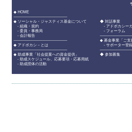
◆ HOME
――――――――――――――
◆ ソーシャル・ジャスティス基金について
◆ 対話事業
- 組織・規約
- アドボカシー
- 委員・事務局
- フォーラム
- 会計報告
――――――――
――――――――――――――
◆ 募金事業「ご
◆ アドボカシ－とは
- サポーター登
――――――――――――――
――――――――
◆ 助成事業「社会提案への資金提供」
◆ 参加募集
- 助成スケジュール、応募要項・応募用紙
- 助成団体の活動