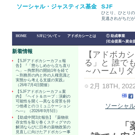
ソーシャル・ジャスティス基金
SJF
ひとり、ひとりの
見逃されがちだが
HOME
SJFについて
アドボカシーとは
① 助成事業
[社会提案へ資金提
新着情報
【アドボカシ
る」と 誰で
【SJFアドボカシーカフェ報
告】『「懲らしめから立ち直り
～ハームリダ
へ」～拘禁刑の開始1年を経て
～刑務所の内と外の人権意識と
実態から考える支援の実践』
2月 18TH, 202
（26年7月4日開催）
【SJFアドボカシーカフェ案
内】『ヘイト＆ホープ：演劇の
可能性を開く―異なる背景を持
ソーシャル
つ他者とのコミュニケーション
へ―』（2026年9月5日）
【助成中間3次報告】『薬物依
存女性を取り巻くスティグマの
「
解消ならびに日本の薬物政策の
見直しに向けたアドボカシー事