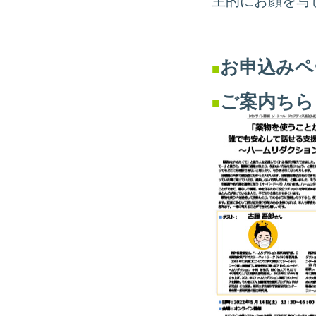
主的にお顔を写
お申込み
■
ご案内ちら
■