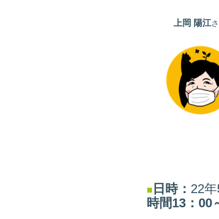
上岡 陽江
さ
日時：
22年
■
時間13：00