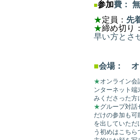
参加
費
：
■
★
定員：
先着
★
締め切り
早い方とさ
■
会場： 
★
オンライン会
ンターネット端
みくださった方
★
グループ対話
だけの参加も可
を出していただ
う初めはこちら