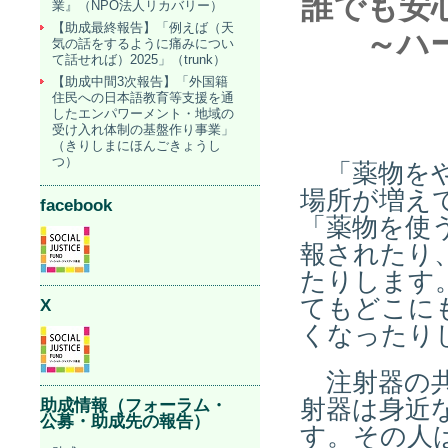
誰でも安
業』（NPO法人リカバリー）
【助成最終報告】「例えば（天
～ハ
気の話をするように痛みについ
て話せれば）2025」（trunk）
【助成中間3次報告】「外国籍
住民への日本語教育等支援を通
したエンパワーメント・地域の
受け入れ体制の基盤作り事業」
（きりしまにほんごきょうし
つ）
「薬物を
場所が増え
facebook
「薬物を使
報されたり
たりします
てもどこに
X
くなったり
注射器の共
射器は身近
助成情報（フォーラム・
公募・助成先の報告）
す。その人