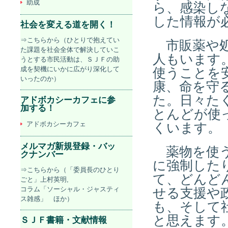
助成
ら、感染し
した情報が
社会を変える道を開く！
⇒こちらから（ひとりで抱えてい
市販薬や処
た課題を社会全体で解決していこ
人もいます
うとする市民活動は、ＳＪＦの助
成を契機にいかに広がり深化して
使うことを
いったのか）
康、命を守
た。日々た
アドボカシーカフェに参
加する！
とんどが使
アドボカシーカフェ
くいます。
メルマガ新規登録・バッ
薬物を使う
クナンバー
に強制した
⇒こちらから（「委員長のひとり
て、どんど
ごと」上村英明,
コラム「ソーシャル・ジャスティ
せる支援や
ス雑感」 ほか）
も、そして
と思えます
ＳＪＦ書籍・文献情報