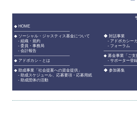
◆ HOME
――――――――――――――
◆ ソーシャル・ジャスティス基金について
◆ 対話事業
- 組織・規約
- アドボカシー
- 委員・事務局
- フォーラム
- 会計報告
――――――――
――――――――――――――
◆ 募金事業「ご
◆ アドボカシ－とは
- サポーター登
――――――――――――――
――――――――
◆ 助成事業「社会提案への資金提供」
◆ 参加募集
- 助成スケジュール、応募要項・応募用紙
- 助成団体の活動