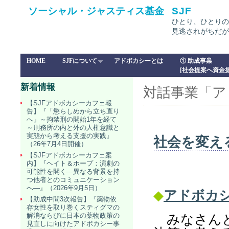
ソーシャル・ジャスティス基金
SJF
ひとり、ひとりの
見逃されがちだが
HOME
SJFについて
アドボカシーとは
① 助成事業
[社会提案へ資金提
新着情報
対話事業「ア
【SJFアドボカシーカフェ報
告】『「懲らしめから立ち直り
へ」～拘禁刑の開始1年を経て
～刑務所の内と外の人権意識と
実態から考える支援の実践』
社会を変え
（26年7月4日開催）
【SJFアドボカシーカフェ案
内】『ヘイト＆ホープ：演劇の
可能性を開く―異なる背景を持
つ他者とのコミュニケーション
へ―』（2026年9月5日）
◆
アドボカ
【助成中間3次報告】『薬物依
存女性を取り巻くスティグマの
解消ならびに日本の薬物政策の
みなさんと
見直しに向けたアドボカシー事