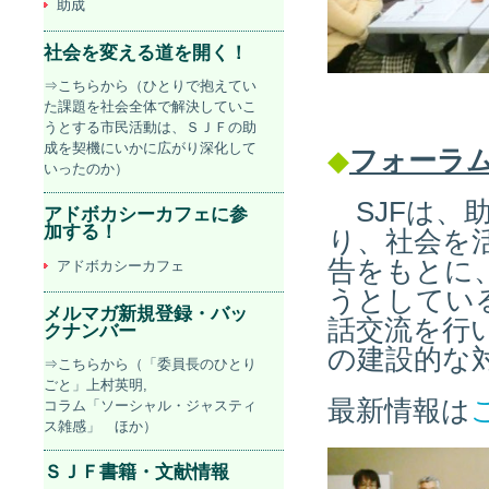
助成
社会を変える道を開く！
⇒こちらから（ひとりで抱えてい
た課題を社会全体で解決していこ
うとする市民活動は、ＳＪＦの助
成を契機にいかに広がり深化して
◆
フォーラ
いったのか）
SJFは、
アドボカシーカフェに参
加する！
り、社会を
告をもとに
アドボカシーカフェ
うとしてい
メルマガ新規登録・バッ
話交流を行
クナンバー
の建設的な
⇒こちらから（「委員長のひとり
ごと」上村英明,
最新情報は
コラム「ソーシャル・ジャスティ
ス雑感」 ほか）
ＳＪＦ書籍・文献情報