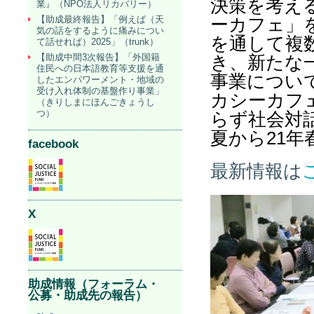
決策を考え
業』（NPO法人リカバリー）
【助成最終報告】「例えば（天
ーカフェ」
気の話をするように痛みについ
を通して複
て話せれば）2025」（trunk）
【助成中間3次報告】「外国籍
き、新たな
住民への日本語教育等支援を通
事業につい
したエンパワーメント・地域の
受け入れ体制の基盤作り事業」
カシーカフ
（きりしまにほんごきょうし
つ）
らず社会対
夏から21
年
facebook
最新情報は
X
助成情報（フォーラム・
公募・助成先の報告）