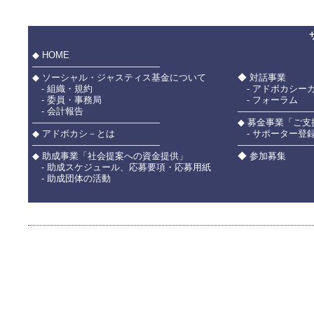
◆ HOME
――――――――――――――
◆ ソーシャル・ジャスティス基金について
◆ 対話事業
- 組織・規約
- アドボカシー
- 委員・事務局
- フォーラム
- 会計報告
――――――――
――――――――――――――
◆ 募金事業「ご
◆ アドボカシ－とは
- サポーター登
――――――――――――――
――――――――
◆ 助成事業「社会提案への資金提供」
◆ 参加募集
- 助成スケジュール、応募要項・応募用紙
- 助成団体の活動