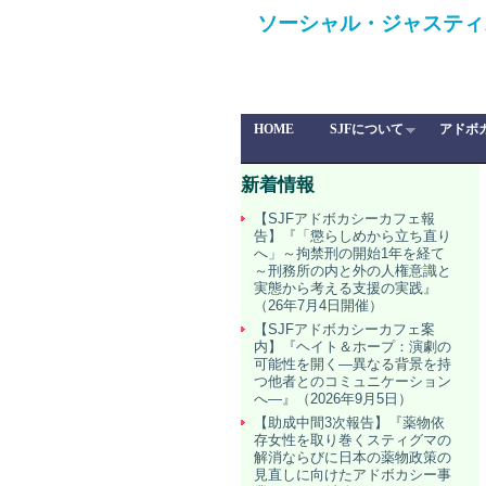
ソーシャル・ジャスティ
HOME
SJFについて
アドボ
新着情報
【SJFアドボカシーカフェ報
告】『「懲らしめから立ち直り
へ」～拘禁刑の開始1年を経て
～刑務所の内と外の人権意識と
実態から考える支援の実践』
（26年7月4日開催）
【SJFアドボカシーカフェ案
内】『ヘイト＆ホープ：演劇の
可能性を開く―異なる背景を持
つ他者とのコミュニケーション
へ―』（2026年9月5日）
【助成中間3次報告】『薬物依
存女性を取り巻くスティグマの
解消ならびに日本の薬物政策の
見直しに向けたアドボカシー事