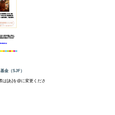
ス基金（
SJF
）
は[あ]を@に変更くださ