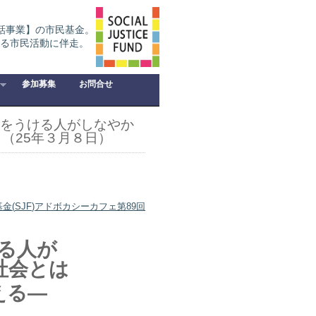
話事業】の市民基金。
る市民活動に伴走。
参加募集
お問合せ
響をうける人がしなやか
（25年３月８日）
金(
SJF
)
アドボカシーカフェ第89
回
る人が
社会とは
える―