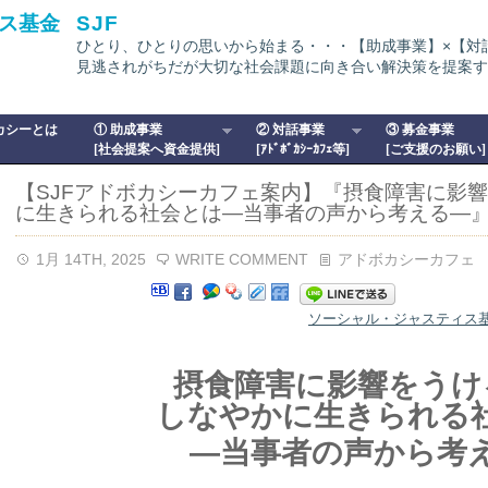
ス基金
SJF
ひとり、ひとりの思いから始まる・・・【助成事業】×【対
見逃されがちだが大切な社会課題に向き合い解決策を提案す
カシーとは
① 助成事業
② 対話事業
③ 募金事業
[社会提案へ資金提供]
[ｱﾄﾞﾎﾞｶｼｰｶﾌｪ等]
[ご支援のお願い]
【SJFアドボカシーカフェ案内】『摂食障害に影
に生きられる社会とは―当事者の声から考える―』
1月 14TH, 2025
WRITE COMMENT
アドボカシーカフェ
ソーシャル・ジャスティス基
摂食障害に影響をうけ
しなやかに生きられる
―当事者の声から考