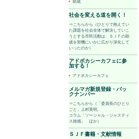
助成
社会を変える道を開く！
⇒こちらから（ひとりで抱えてい
た課題を社会全体で解決していこ
うとする市民活動は、ＳＪＦの助
成を契機にいかに広がり深化して
いったのか）
アドボカシーカフェに参
加する！
アドボカシーカフェ
メルマガ新規登録・バッ
クナンバー
⇒こちらから（「委員長のひとり
ごと」上村英明,
コラム「ソーシャル・ジャスティ
ス雑感」 ほか）
ＳＪＦ書籍・文献情報