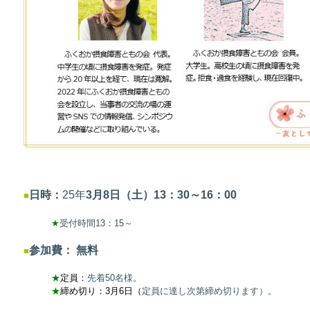
日時：
25年
3
月8日（土）13：30～16：00
■
★
受付時間13：15
～
参加
費
：
無料
■
★
定員：
先着50名様。
★
締め切り
：3月6日（
定員に達し次第締め切ります）。