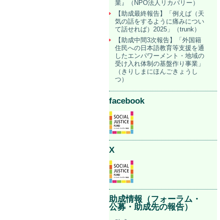
業』（NPO法人リカバリー）
【助成最終報告】「例えば（天
気の話をするように痛みについ
て話せれば）2025」（trunk）
【助成中間3次報告】「外国籍
住民への日本語教育等支援を通
したエンパワーメント・地域の
受け入れ体制の基盤作り事業」
（きりしまにほんごきょうし
つ）
facebook
X
助成情報（フォーラム・
公募・助成先の報告）