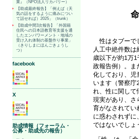
業』（NPO法人リカバリー）
【助成最終報告】「例えば（天
命
気の話をするように痛みについ
て話せれば）2025」（trunk）
【助成中間3次報告】「外国籍
住民への日本語教育等支援を通
したエンパワーメント・地域の
性はタブーでし
受け入れ体制の基盤作り事業」
（きりしまにほんごきょうし
人工中絶件数は
つ）
歳以下が約
1
万
1
facebook
政報告例）。ま
化しており、児
います（警察庁
れ、性に関して
X
現実があり、さ
育がなされてい
に惑わされずに
ではないでしょ
助成情報（フォーラム・
公募・助成先の報告）