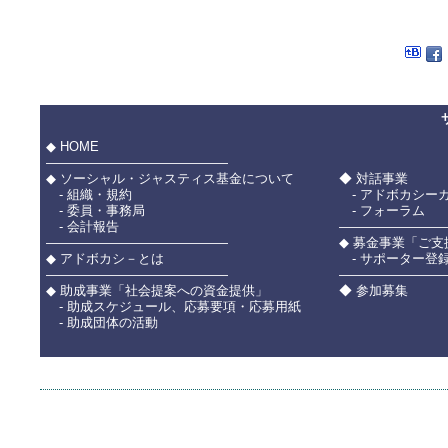
◆ HOME
――――――――――――――
◆ ソーシャル・ジャスティス基金について
◆ 対話事業
- 組織・規約
- アドボカシー
- 委員・事務局
- フォーラム
- 会計報告
――――――――
――――――――――――――
◆ 募金事業「ご
◆ アドボカシ－とは
- サポーター登
――――――――――――――
――――――――
◆ 助成事業「社会提案への資金提供」
◆ 参加募集
- 助成スケジュール、応募要項・応募用紙
- 助成団体の活動