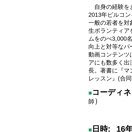
自身の経験をき
2013
年ピルコン
一般の若者を対
生ボランティア
ムをのべ
3,000
向上と対等なパ
動画コンテンツ
アにも数多く出
長。著書に『マ
レッスン』
(
合同
コーディネ
■
）
師
日時:
16年
■