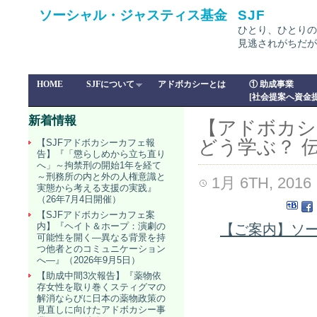
ソーシャル・ジャスティス基金
SJF
ひとり、ひとりの
見逃されがちだが
HOME
SJFについて
アドボカシーとは
① 助成事業
[社会提案へ資金提
新着情報
【アドボカシ
どう学ぶ？ 伝
【SJFアドボカシーカフェ報
告】『「懲らしめから立ち直り
へ」～拘禁刑の開始1年を経て
～刑務所の内と外の人権意識と
1月 6TH, 2016
実態から考える支援の実践』
（26年7月4日開催）
【SJFアドボカシーカフェ案
内】『ヘイト＆ホープ：演劇の
【
ご案内
】ソー
可能性を開く―異なる背景を持
つ他者とのコミュニケーション
へ―』（2026年9月5日）
【助成中間3次報告】『薬物依
存女性を取り巻くスティグマの
解消ならびに日本の薬物政策の
見直しに向けたアドボカシー事