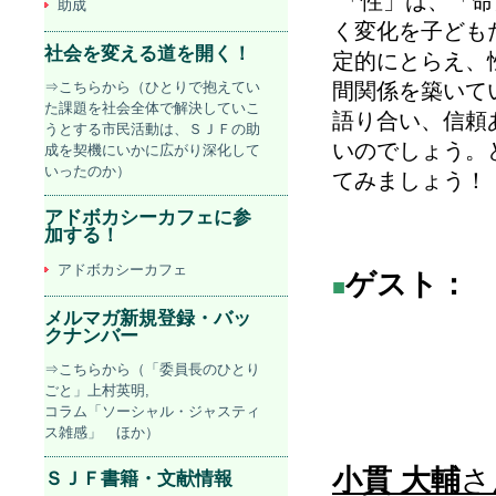
「性」は、「命
助成
く変化を子ども
社会を変える道を開く！
定的にとらえ、
⇒こちらから（ひとりで抱えてい
間関係を築いて
た課題を社会全体で解決していこ
語り合い、信頼
うとする市民活動は、ＳＪＦの助
いのでしょう。
成を契機にいかに広がり深化して
いったのか）
てみましょう！
アドボカシーカフェに参
加する！
アドボカシーカフェ
ゲスト：
■
メルマガ新規登録・バッ
クナンバー
⇒こちらから（「委員長のひとり
ごと」上村英明,
コラム「ソーシャル・ジャスティ
ス雑感」 ほか）
小貫 大輔
さ
ＳＪＦ書籍・文献情報