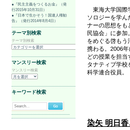
●『民主主義をつくるお金』（発
東海大学国際学
行2015年10月31日）
●『日本で生かそう！国連人権勧
ソロジーを学ん
告』（発行2014年8月4日）
ナーの思想をも
民協会」に参加
テーマ別検索
をめぐる啓もう
テーマ別検索
携わる。
2006
年
どの授業を担当
マンスリー検索
タナティブ学校
マンスリー検索
科学連合役員。
キーワード検索
Search...
染矢 明日香