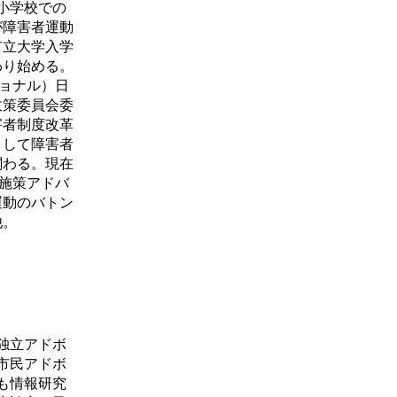
小学校での
゙障害者運動
市立大学入学
わり始める。
ショナル）日
政策委員会委
害者制度改革
として障害者
関わる。現在
者施策アドバ
運動のバトン
他。
独立アドボ
市民アドボ
も情報研究