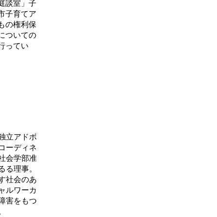
庭談室」子
市子育てア
もの権利保
についての
行ってい
独立アドボ
コーディネ
社会学部准
るる理事。
す社会のあ
ャルワーカ
障害をもつ
。