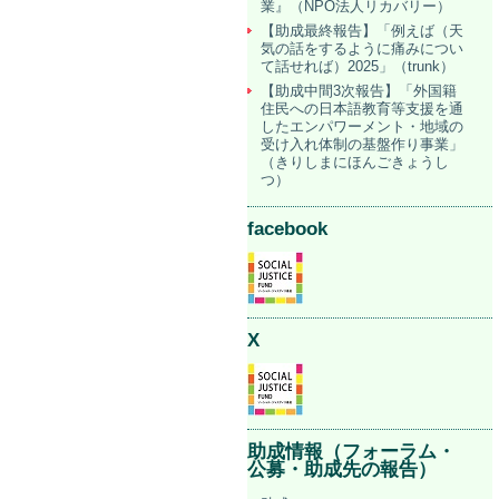
業』（NPO法人リカバリー）
【助成最終報告】「例えば（天
気の話をするように痛みについ
て話せれば）2025」（trunk）
【助成中間3次報告】「外国籍
住民への日本語教育等支援を通
したエンパワーメント・地域の
受け入れ体制の基盤作り事業」
（きりしまにほんごきょうし
つ）
facebook
X
助成情報（フォーラム・
公募・助成先の報告）