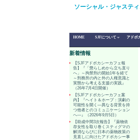
ソーシャル・ジャスティ
HOME
SJFについて
アドボ
新着情報
【SJFアドボカシーカフェ報
告】『「懲らしめから立ち直り
へ」～拘禁刑の開始1年を経て
～刑務所の内と外の人権意識と
実態から考える支援の実践』
（26年7月4日開催）
【SJFアドボカシーカフェ案
内】『ヘイト＆ホープ：演劇の
可能性を開く―異なる背景を持
つ他者とのコミュニケーション
へ―』（2026年9月5日）
【助成中間3次報告】『薬物依
存女性を取り巻くスティグマの
解消ならびに日本の薬物政策の
見直しに向けたアドボカシー事