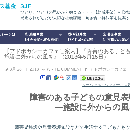
ス基金
SJF
ひとり、ひとりの思いから始まる・・・【助成事業】×【対
見逃されがちだが大切な社会課題に向き合い解決策を提案す
カシーとは
① 助成事業
② 対話事業
③ 募金事業
[社会提案へ資金提供]
[ｱﾄﾞﾎﾞｶｼｰｶﾌｪ等]
[ご支援のお願い]
【アドボカシーカフェご案内】『障害のある子ど
施設に外からの風を』（2018年5月15日）
3月 28TH, 2018
WRITE COMMENT
アドボカシーカフェ
ソーシャル・ジャスティス基金
障害のある子どもの意見表
―施設に外からの風
障害児施設や児童養護施設などで生活する子どもたちが