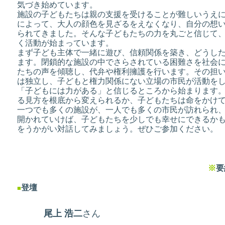
気づき始めています。
施設の子どもたちは親の支援を受けることが難しいうえ
によって、大人の顔色を見ざるをえなくなり、自分の想
られてきました。そんな子どもたちの力を丸ごと信じて
く活動が始まっています。
まず子ども主体で一緒に遊び、信頼関係を築き、どうし
ます。閉鎖的な施設の中でさらされている困難さを社会
たちの声を傾聴し、代弁や権利擁護を行います。その担
は独立し、子どもと権力関係にない立場の市民が活動を
「子どもには力がある」と信じるところから始まります
る見方を根底から変えられるか、子どもたちは命をかけ
一つでも多くの施設が、一人でも多くの市民が訪れられ
開かれていけば、子どもたちを少しでも幸せにできるか
をうかがい対話してみましょう。ぜひご参加
※
要
登壇
■
尾上 浩二
さん