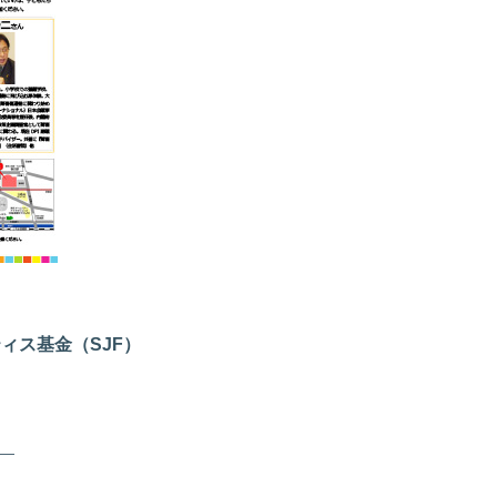
ティス基金（
SJF
）
―