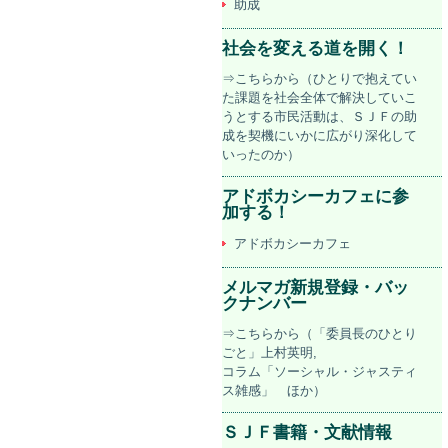
助成
社会を変える道を開く！
⇒こちらから（ひとりで抱えてい
た課題を社会全体で解決していこ
うとする市民活動は、ＳＪＦの助
成を契機にいかに広がり深化して
いったのか）
アドボカシーカフェに参
加する！
アドボカシーカフェ
メルマガ新規登録・バッ
クナンバー
⇒こちらから（「委員長のひとり
ごと」上村英明,
コラム「ソーシャル・ジャスティ
ス雑感」 ほか）
ＳＪＦ書籍・文献情報