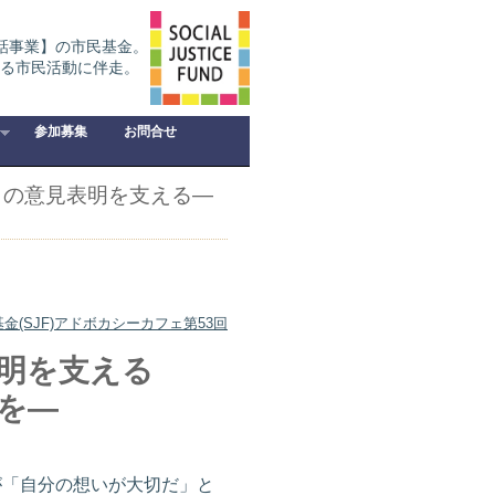
話事業】の市民基金。
る市民活動に伴走。
参加募集
お問合せ
もの意見表明を支える―
(SJF)アドボカシーカフェ第53回
明を支える
を―
「自分の想いが大切だ」と