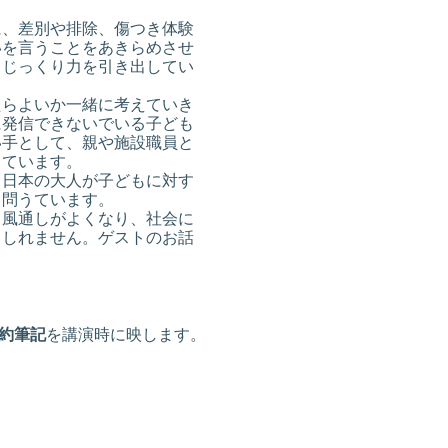
に、差別や排除、傷つき体験
いを言うことをあきらめさせ
、じっくり力を引き出してい
たらよいか一緒に考えていき
に発信できないでいる子ども
い手として、親や施設職員と
しています。
。日本の大人が子どもに対す
て問うています。
、風通しがよくなり、社会に
もしれません。ゲストのお話
ください。
約筆記
を講演時に映します。