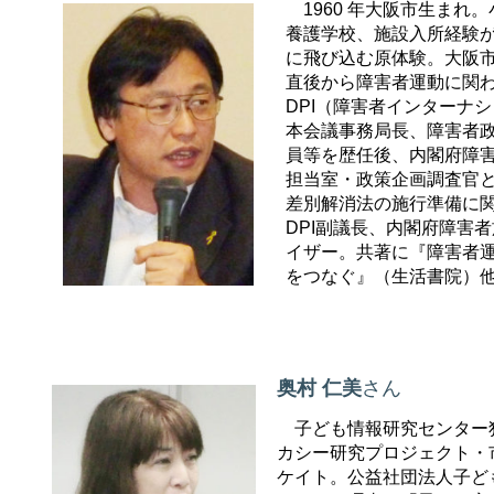
1960 年大阪市生まれ。
養護学校、施設入所経験か
に飛び込む原体験。大阪
直後から障害者運動に関
DPI（障害者インターナ
本会議事務局長、障害者
員等を歴任後、内閣府障
担当室・政策企画調査官
差別解消法の施行準備に
DPI副議長、内閣府障害
イザー。共著に『障害者
をつなぐ』（生活書院）
奥村 仁美
さん
子ども情報研究センター
カシー研究プロジェクト・
ケイト。公益社団法人子ど