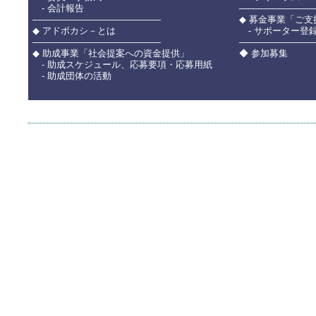
- 会計報告
――――――――
――――――――――――――
◆ 募金事業「ご
◆ アドボカシ－とは
- サポーター登
――――――――――――――
――――――――
◆ 助成事業「社会提案への資金提供」
◆ 参加募集
- 助成スケジュール、応募要項・応募用紙
- 助成団体の活動