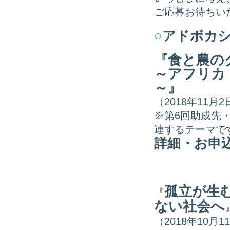
ご応募お待ちい
○
アドボカ
『食と農の
～アフリカ
～』
（2018年11月
※第6回助成先
連するテーマで
詳細・お申
孤立が生
『
ない社会へ
（2018年10月