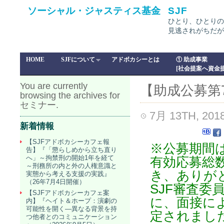
ソーシャル・ジャスティス基金
SJF
ひとり、ひとりの
見逃されがちだが
HOME
SJFについて
アドボカシーとは
① 助成事業
[社会提案へ資金提
You are currently
【助成公募第7
browsing the archives for
セミナー.
7月 13TH, 201
新着情報
【SJFアドボカシーカフェ報
※公募期間
告】『「懲らしめから立ち直り
へ」～拘禁刑の開始1年を経て
有効応募総
～刑務所の内と外の人権意識と
き、ありが
実態から考える支援の実践』
（26年7月4日開催）
SJF審査委
【SJFアドボカシーカフェ案
に、面接に
内】『ヘイト＆ホープ：演劇の
可能性を開く―異なる背景を持
定されまし
つ他者とのコミュニケーション