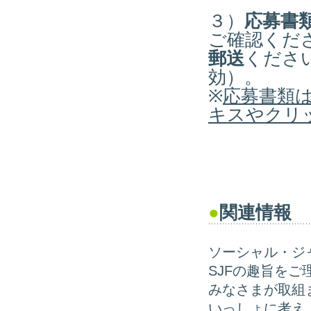
３）
応募書
ご確認くだ
郵送
くださ
効）。
※
応募書類
キスやクリ
●
関連情報
ソーシャル・ジ
SJFの趣旨を
みなさまが取組
いっしょに考え