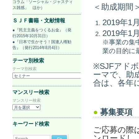
コラム「ソーシャル・ジャスティ
＜助成期
ス雑感」 ほか）
ＳＪＦ書籍・文献情報
2019年1
●『民主主義をつくるお金』（発
2019年1
行2015年10月31日）
※事業の集
●『日本で生かそう！国連人権勧
告』（発行2014年8月4日）
業の目的に
テーマ別検索
※SJFア
テーマ別検索
ーマで、助
合は、各年
マンスリー検索
マンスリー検索
●
募集要項
キーワード検索
ご応募の際
ンロードし
Search...