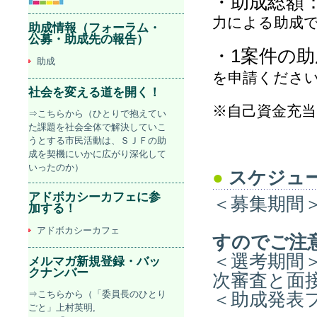
・助成総額：
力による助成
助成情報（フォーラム・
公募・助成先の報告）
・1案件の助
助成
を申請くださ
社会を変える道を開く！
※自己資金充
⇒こちらから（ひとりで抱えてい
た課題を社会全体で解決していこ
うとする市民活動は、ＳＪＦの助
成を契機にいかに広がり深化して
いったのか）
●
スケジュ
アドボカシーカフェに参
＜募集期間＞
加する！
アドボカシーカフェ
すのでご注
＜選考期間＞
メルマガ新規登録・バッ
クナンバー
次審査と面
⇒こちらから（「委員長のひとり
＜助成発表フ
ごと」上村英明,