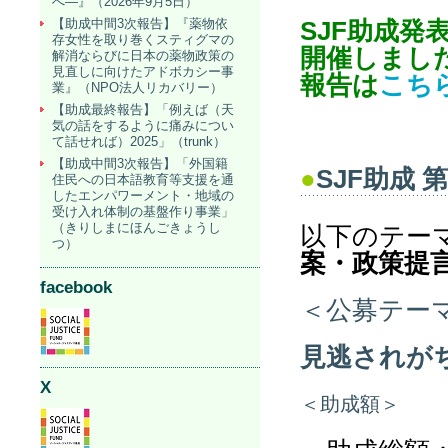
へ―』（2026年9月5日）
【助成中間3次報告】『薬物依
SJF助成発
存女性を取り巻くスティグマの
開催しまし
解消ならびに日本の薬物政策の
見直しに向けたアドボカシー事
報告は
こち
業』（NPO法人リカバリー）
【助成最終報告】「例えば（天
気の話をするように痛みについ
て話せれば）2025」（trunk）
【助成中間3次報告】「外国籍
●
SJF助成
第
住民への日本語教育等支援を通
したエンパワーメント・地域の
受け入れ体制の基盤作り事業」
（きりしまにほんごきょうし
以下のテー
つ）
案・政策提
facebook
＜公募テー
見逃されが
X
＜助成額＞