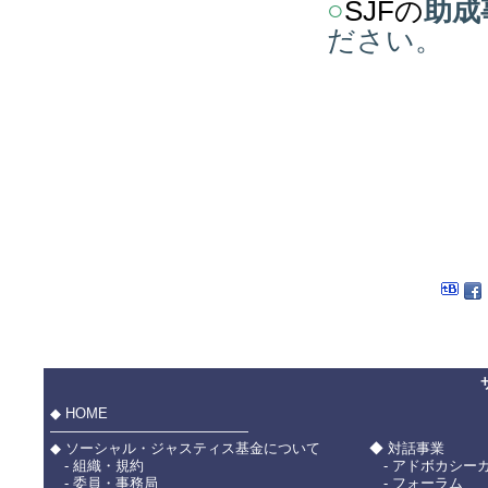
○
SJFの
助成
ださい。
◆ HOME
――――――――――――――
◆ ソーシャル・ジャスティス基金について
◆ 対話事業
- 組織・規約
- アドボカシー
- 委員・事務局
- フォーラム