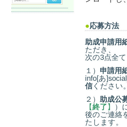
●
応募方法
助成申請用
ただき、
次の3点全
１）
申請用
info[あ]so
信
ください
２）
助成公
【
終了
】
）
後のご連絡
たします。