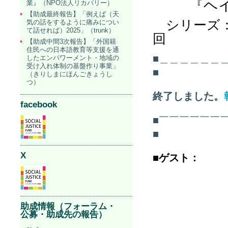
『ヘイト
業』（NPO法人リカバリー）
【助成最終報告】「例えば（天
シリーズ：
気の話をするように痛みについ
て話せれば）2025」（trunk）
回
【助成中間3次報告】「外国籍
住民への日本語教育等支援を通
■＿＿＿＿＿＿
したエンパワーメント・地域の
受け入れ体制の基盤作り事業」
■
（きりしまにほんごきょうし
つ）
終了しました。
facebook
■￣￣￣￣￣￣
■
X
■
ゲスト：
助成情報（フォーラム・
公募・助成先の報告）