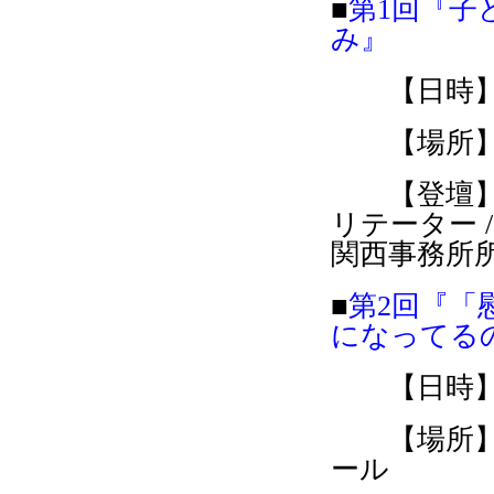
■
第1
回『子
み』
【日時】12
【場所】文
【登壇】浜
リテーター 
関西事務所
■
第2
回『「
になってる
【日時】12
【場所】文
ール