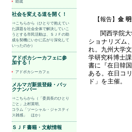
助成
社会を変える道を開く！
【報告】
金 
⇒こちらから（ひとりで抱えてい
た課題を社会全体で解決していこ
関西学院大
うとする市民活動は、ＳＪＦの助
成を契機にいかに広がり深化して
ショナリズム、
いったのか）
れ。九州大学文
学研究科博士課
アドボカシーカフェに参
加する！
書に『在日韓国
アドボカシーカフェ
ある。在日コ
ド」を主催。
メルマガ新規登録・バッ
クナンバー
⇒こちらから（「委員長のひとり
ごと」上村英明,
コラム「ソーシャル・ジャスティ
ス雑感」 ほか）
ＳＪＦ書籍・文献情報