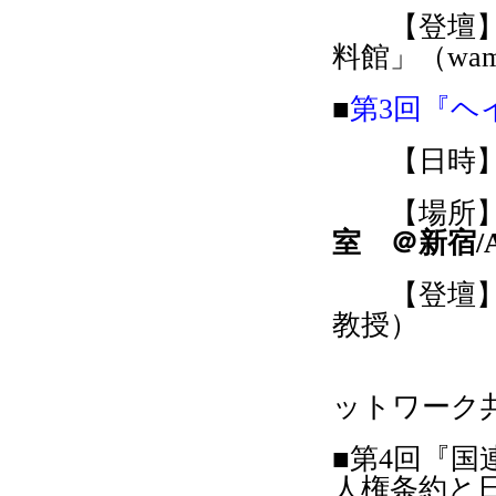
【登壇】渡
料館」（wa
■
第3
回『ヘ
【日時】201
【場所
室 ＠新宿/
【登壇】金
教授）
師岡 康
ットワーク
■
第4回『国
人権条約と