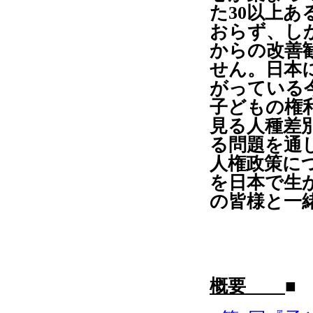
た30以上あ
おらず、し
からの改善
せん。日本
がっている
子どもの権
見る人種差
る問題を通
人権政策に
を日本で生
の皆様と一
概要
■