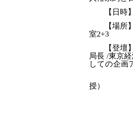
【日時】201
【場所】新
室2+3
【登壇】寺
局長 /東京
しての企画
塩原 良
授）