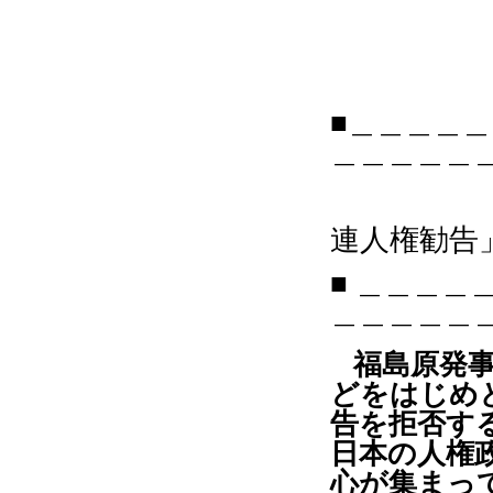
■＿＿＿＿
＿＿＿＿＿
シリー
連人権勧告
■ ＿＿＿
＿＿＿＿＿
福島原発
どをはじめ
告を拒否す
日本の人権
心が集まっ