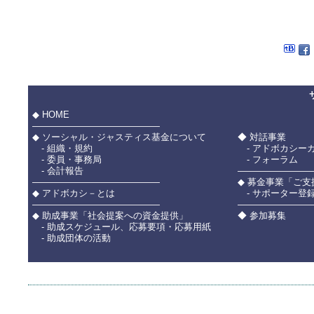
◆ HOME
――――――――――――――
◆ ソーシャル・ジャスティス基金について
◆ 対話事業
- 組織・規約
- アドボカシー
- 委員・事務局
- フォーラム
- 会計報告
――――――――
――――――――――――――
◆ 募金事業「ご
◆ アドボカシ－とは
- サポーター登
――――――――――――――
――――――――
◆ 助成事業「社会提案への資金提供」
◆ 参加募集
- 助成スケジュール、応募要項・応募用紙
- 助成団体の活動