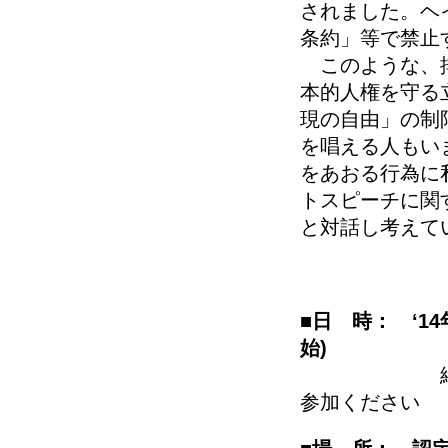
されました。ヘ
条約」等で禁止
このような、排
本的人権を守る
現の自由」の制
を唱える人もい
をあおる行為に
トスピーチに関
と対話し考えて
■
日 時： ‘14
始)
終了後、会
参加ください