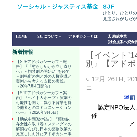
ソーシャル・ジャスティス基金
SJF
ひとり、ひとりの
見逃されがちだが
HOME
SJFについて
アドボカシーとは
① 助成事業
[社会提案へ資金提
新着情報
【イベント’1
別』【アドボ
【SJFアドボカシーカフェ報
告】『「懲らしめから立ち直り
へ」～拘禁刑の開始1年を経て
～刑務所の内と外の人権意識と
12月 26TH, 20
実態から考える支援の実践』
ェ
（26年7月4日開催）
【SJFアドボカシーカフェ案
内】『ヘイト＆ホープ：演劇の
可能性を開く―異なる背景を持
認定NPO法人
つ他者とのコミュニケーション
へ―』（2026年9月5日）
催
【助成中間3次報告】『薬物依
アドボカシ
存女性を取り巻くスティグマの
解消ならびに日本の薬物政策の
見直しに向けたアドボカシー事