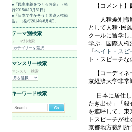
●『民主主義をつくるお金』（発
【コメント】
行2015年10月31日）
●『日本で生かそう！国連人権勧
人種差別撤廃N
告』（発行2014年8月4日）
として人種･民族
テーマ別検索
クールに留学し
テーマ別検索
学ぶ。国際人権
『
ヘイト・スピ
ト・スピーチなの
マンスリー検索
マンスリー検索
【コーディネ
京経済大学非常
キーワード検索
日本に居住し
たき出せ」「殺
Search...
を連呼して、東
トスピーチが社会
京都地方裁判所