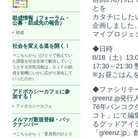
とを
カタチにした
助成情報（フォーラム・
公募・助成先の報告）
企画しました
助成
マイプロジェ
社会を変える道を開く！
◆日時
⇒こちらから（ひとりで抱えてい
8/18（土）13
た課題を社会全体で解決していこ
17:30～21
うとする市民活動は、ＳＪＦの助
成を契機にいかに広がり深化して
※お昼ごはん
いったのか）
◆ファシリテ
アドボカシーカフェに参
加する！
greenz.j
76年バンコク
アドボカシーカフェ
コト」にて編
メルマガ新規登録・バッ
るグッドアイ
クナンバー
「greenz.
⇒こちらから（「委員長のひとり