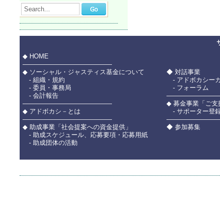
Search...
◆ HOME
――――――――――――――
◆ ソーシャル・ジャスティス基金について
◆ 対話事業
- 組織・規約
- アドボカシー
- 委員・事務局
- フォーラム
- 会計報告
――――――――
――――――――――――――
◆ 募金事業「ご
◆ アドボカシ－とは
- サポーター登
――――――――――――――
――――――――
◆ 助成事業「社会提案への資金提供」
◆ 参加募集
- 助成スケジュール、応募要項・応募用紙
- 助成団体の活動