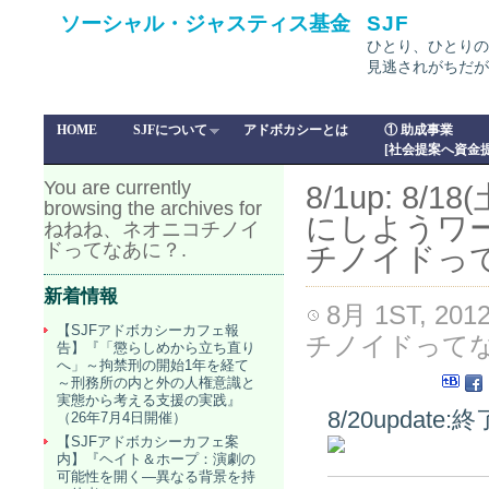
ソーシャル・ジャスティス基金
SJF
ひとり、ひとりの
見逃されがちだが
HOME
SJFについて
アドボカシーとは
① 助成事業
[社会提案へ資金提
You are currently
8/1up: 
browsing the archives for
にしようワー
ねねね、ネオニコチノイ
ドってなあに？.
チノイドっ
新着情報
8月 1ST, 201
【SJFアドボカシーカフェ報
チノイドって
告】『「懲らしめから立ち直り
へ」～拘禁刑の開始1年を経て
～刑務所の内と外の人権意識と
実態から考える支援の実践』
8/20updat
（26年7月4日開催）
【SJFアドボカシーカフェ案
内】『ヘイト＆ホープ：演劇の
可能性を開く―異なる背景を持