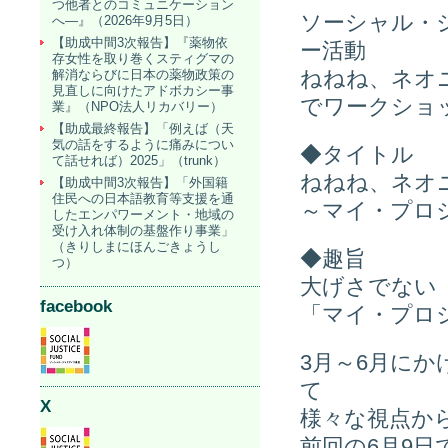
つ他者とのコミュニケーション
ソーシャル・
へ―』（2026年9月5日）
【助成中間3次報告】『薬物依
ー活動
存女性を取り巻くスティグマの
ねねね、ネオ
解消ならびに日本の薬物政策の
見直しに向けたアドボカシー事
でワークショ
業』（NPO法人リカバリー）
【助成最終報告】「例えば（天
気の話をするように痛みについ
◆タイトル
て話せれば）2025」（trunk）
ねねね、ネオ
【助成中間3次報告】「外国籍
住民への日本語教育等支援を通
～マイ・プロ
したエンパワーメント・地域の
受け入れ体制の基盤作り事業」
（きりしまにほんごきょうし
◆趣旨
つ）
大げさでない
facebook
「マイ・プロ
3月～6月に
て
X
様々な視点か
前回の6月9