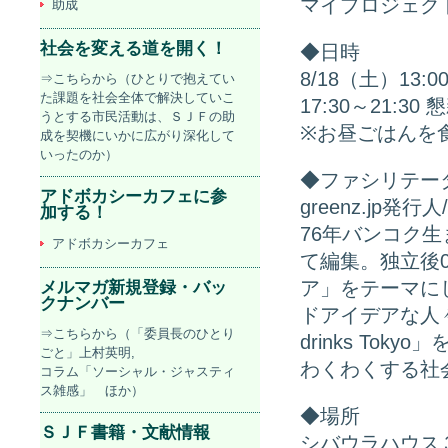
マイプロジェク
助成
社会を変える道を開く！
◆日時
8/18（土）13:
⇒こちらから（ひとりで抱えてい
た課題を社会全体で解決していこ
17:30～21:
うとする市民活動は、ＳＪＦの助
※お昼ごはんを
成を契機にいかに広がり深化して
いったのか）
◆ファシリテー
アドボカシーカフェに参
greenz.jp
加する！
76年バンコク生
アドボカシーカフェ
て編集。独立後
ア」をテーマにした
メルマガ新規登録・バッ
クナンバー
ドアイデアな人々
⇒こちらから（「委員長のひとり
drinks T
ごと」上村英明,
わくわくする社
コラム「ソーシャル・ジャスティ
ス雑感」 ほか）
◆場所
ＳＪＦ書籍・文献情報
シバウラハウス