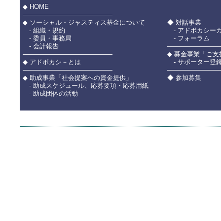
◆ HOME
――――――――――――――
◆ ソーシャル・ジャスティス基金について
◆ 対話事業
- 組織・規約
- アドボカシー
- 委員・事務局
- フォーラム
- 会計報告
――――――――
――――――――――――――
◆ 募金事業「ご
◆ アドボカシ－とは
- サポーター登
――――――――――――――
――――――――
◆ 助成事業「社会提案への資金提供」
◆ 参加募集
- 助成スケジュール、応募要項・応募用紙
- 助成団体の活動