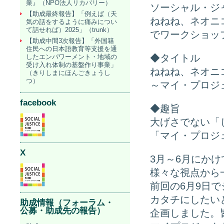
業』（NPO法人リカバリー）
ソーシャル・ジ
【助成最終報告】「例えば（天
ねねね、ネオニ
気の話をするように痛みについ
て話せれば）2025」（trunk）
でワークショッ
【助成中間3次報告】「外国籍
住民への日本語教育等支援を通
◆タイトル
したエンパワーメント・地域の
受け入れ体制の基盤作り事業」
ねねね、ネオニ
（きりしまにほんごきょうし
つ）
～マイ・プロジ
facebook
◆趣旨
大げさでない「
「マイ・プロジ
X
3月～6月にか
様々な視点から
前回の6月9日
カタチにしたい
助成情報（フォーラム・
公募・助成先の報告）
企画しました。