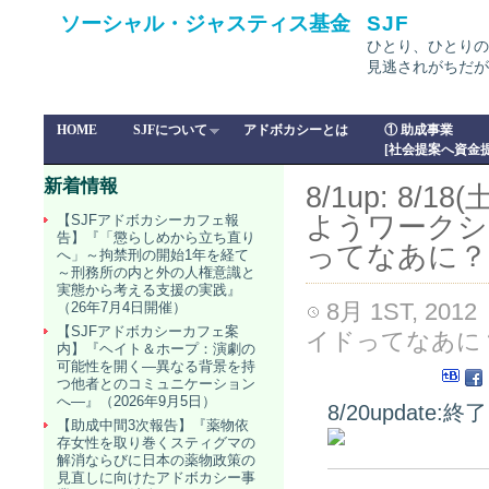
ソーシャル・ジャスティス基金
SJF
ひとり、ひとりの
見逃されがちだが
HOME
SJFについて
アドボカシーとは
① 助成事業
[社会提案へ資金提
新着情報
8/1up: 8
ようワークシ
【SJFアドボカシーカフェ報
告】『「懲らしめから立ち直り
ってなあに？
へ」～拘禁刑の開始1年を経て
～刑務所の内と外の人権意識と
実態から考える支援の実践』
8月 1ST, 2012
（26年7月4日開催）
【SJFアドボカシーカフェ案
イドってなあに
内】『ヘイト＆ホープ：演劇の
可能性を開く―異なる背景を持
つ他者とのコミュニケーション
へ―』（2026年9月5日）
8/20update
【助成中間3次報告】『薬物依
存女性を取り巻くスティグマの
解消ならびに日本の薬物政策の
見直しに向けたアドボカシー事