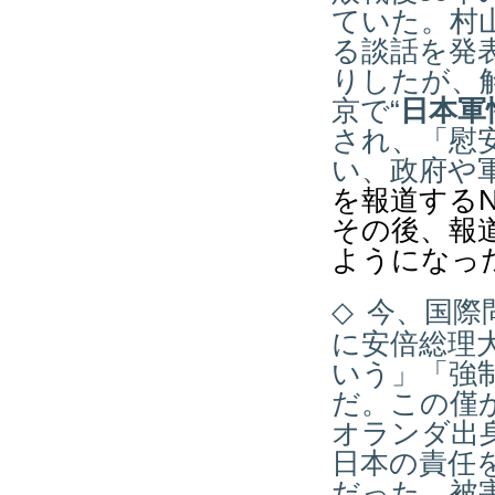
ていた。村
る談話を発
りしたが、解
京で“
日本軍
され、「慰
い、政府や
を報道する
その後、報
ようになっ
◇
今、国際
に安倍総理
いう」「強
だ。この僅
オランダ出
日本の責任
だった。被