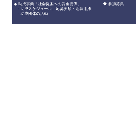
◆ 助成事業「社会提案への資金提供」
◆ 参加募集
- 助成スケジュール、応募要項・応募用紙
- 助成団体の活動