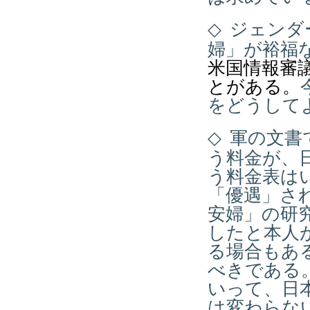
◇
ジェンダ
婦」が裕福
米国情報審
とがある。
をどうして
◇
軍の文書
う料金が、
う料金表は
「優遇」さ
安婦」の研
したと本人
る場合もあ
べきである
いって、日
は変わらな