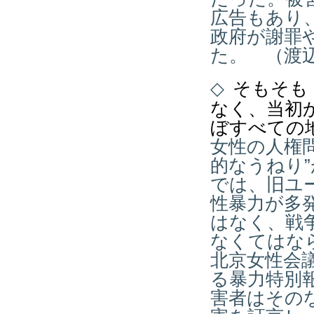
広告もあり
政府が謝罪
た。 （渡
◇
そもそも
なく、当初
ぼすべての
女性の人権
的なうねり
では、旧ユ
性暴力が多
はなく、戦
なくてはな
北京女性会
る暴力特別
害者はその