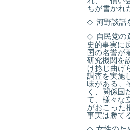
れ、「償い
ちが書かれ
◇
河野談話
◇
自民党の
史的事実に
国の名誉が
研究機関を
け捻じ曲げ
調査を実施
味がある。
く、関係国
て、様々な
がおこった
事実は勝て
◇
女性のた