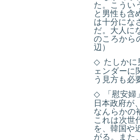
た。こうい
と男性も含
は十分にな
だ。大人に
のころから
辺）
◇
たしかに
ェンダーに
う見方も必
◇
「慰安婦
日本政府が
なんらかの
これは次世
を、韓国や
がる。また