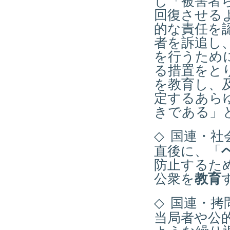
し「被害者
回復させる
的な責任を
者を訴追し
を行うため
る措置をと
を教育し、
定するあら
きである」
◇
国連・社
直後に、「
防止するた
公衆を
教育
◇
国連・拷
当局者や公