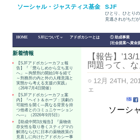
ソーシャル・ジャスティス基金
SJF
ひとり、ひとりの
見逃されがちだが
HOME
SJFについて
アドボカシーとは
① 助成事業
[社会提案へ資金提
新着情報
【報告】’13
問題って、な
【SJFアドボカシーカフェ報
告】『「懲らしめから立ち直り
へ」～拘禁刑の開始1年を経て
～刑務所の内と外の人権意識と
12月 24TH, 20
実態から考える支援の実践』
ェ
（26年7月4日開催）
【SJFアドボカシーカフェ案
内】『ヘイト＆ホープ：演劇の
可能性を開く―異なる背景を持
ソーシャル
つ他者とのコミュニケーション
へ―』（2026年9月5日）
【助成中間3次報告】『薬物依
存女性を取り巻くスティグマの
解消ならびに日本の薬物政策の
見直しに向けたアドボカシー事