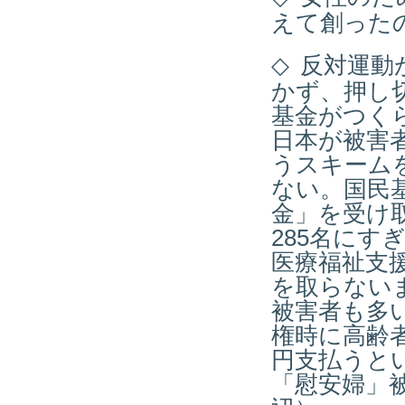
えて創った
◇
反対運動
かず、押し
基金がつく
日本が被害
うスキーム
ない。国民
金」を受け
285名にす
医療福祉支
を取らない
被害者も多
権時に高齢
円支払うと
「慰安婦」