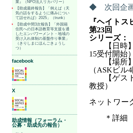
業』（NPO法人リカバリー）
◆ 次回企
【助成最終報告】「例えば（天
気の話をするように痛みについ
て話せれば）2025」（trunk）
『ヘイトス
【助成中間3次報告】「外国籍
第
23
回
住民への日本語教育等支援を通
したエンパワーメント・地域の
シリーズ：
受け入れ体制の基盤作り事業」
（きりしまにほんごきょうし
【日時
つ）
15
受付開始
【場所】
facebook
（
ASK
ビル
4
【ゲスト】
教授）
X
師岡 康
ネットワー
＊詳細
助成情報（フォーラム・
公募・助成先の報告）