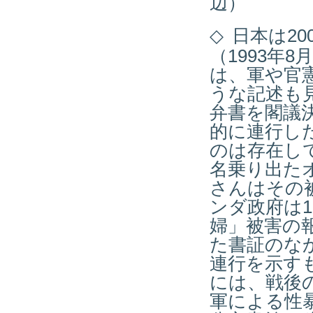
辺）
◇
日本は20
（1993年
は、軍や官
うな記述も
弁書を閣議
的に連行し
のは存在して
名乗り出た
さんはその
ンダ政府は1
婦」被害の
た書証のな
連行を示す
には、戦後
軍による性