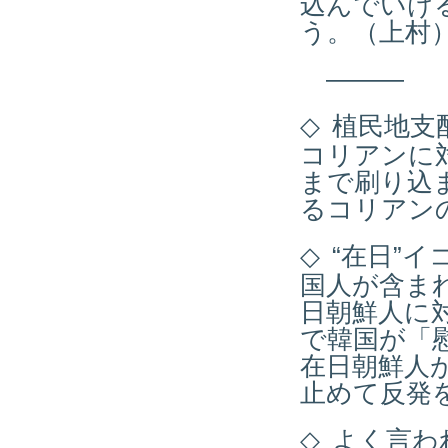
込んでいけ
う。（上村
―――
◇
植民地支
コリアンに
まで刷り込
るコリアン
◇
“在日”
国人が含ま
日朝鮮人に
で韓国が「
在日朝鮮人
止めて反発
◇
よく言わ