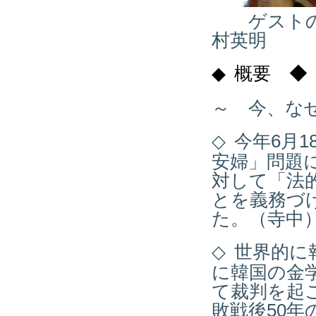
ゲストの
村英明
◆
概要 ◆
～ 今、な
◇
今年6月
安婦」問題
対して「法
とを義務づ
た。（寺中
◇
世界的に
に韓国の金
て裁判を起
敗戦後50