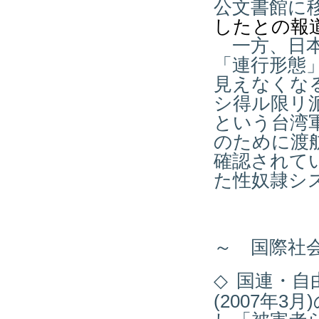
公文書館に
したとの報
一方、日本
「連行形態
見えなくな
シ得ル限リ
という台湾
のために渡
確認されて
た性奴隷シ
～ 国際社
◇
国連・自
(2007年3