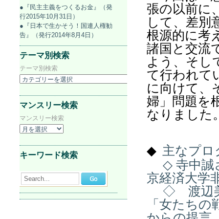
張の以前に
●『民主主義をつくるお金』（発
行2015年10月31日）
して、差別
●『日本で生かそう！国連人権勧
根源的に考
告』（発行2014年8月4日）
諸国と交流
テーマ別検索
よう、そし
テーマ別検索
て行われて
に向けて、
婦」問題を
マンスリー検索
なりました
マンスリー検索
◆
主なプロ
キーワード検索
◇ 寺中誠
京経済大学
Search...
◇ 渡辺美
「女たちの
からの提言