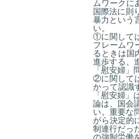
ムワークに
国際法に則
暴力という
い。
①に関して
フレームワ
るときは国
進歩する、
「慰安婦」問
②に関して
かって認識
「慰安婦」
論は、国会
い。重要な
がら決定的
制連行だっ
の強制労働