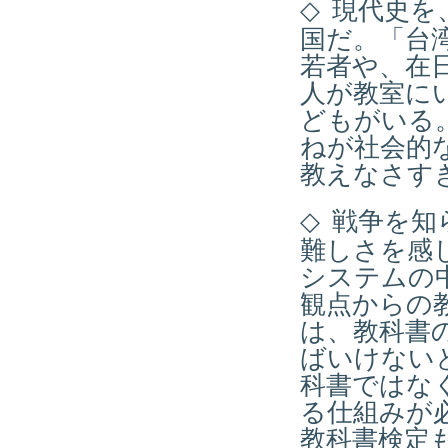
◇
現代史を
国だ。「台
若者や、在
人が教室に
どもがいる
ねが社会的
教えなさす
◇
戦争を知
難しさを感
システムの
観点からの
は、教科書
ばいけない
科書ではな
る仕組みが
教科書検定