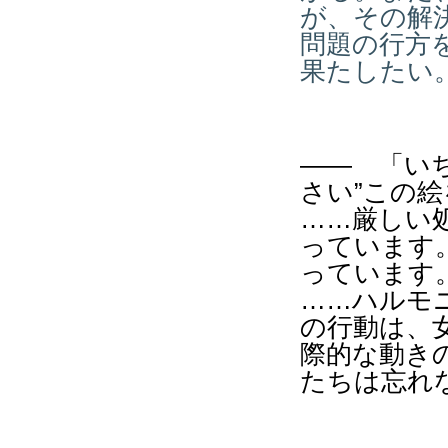
が、その解
問題の行方
果たしたい
―― 「い
さい”この
……厳しい
っています
っています
……ハルモ
の行動は、
際的な動き
たちは忘れ