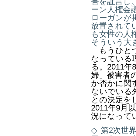
害を証言し
ーン人権会
ローガンが
放置されて
も女性の人
そういう大
もうひとつ
なっている
る。2011
婦」被害者
か否かに関
ないでいる
との決定を
2011年9
況になって
◇
第2次世