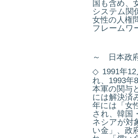
国も含め、
システム関
女性の人権
フレームワ
～ 日本政
◇
1991年
れ、1993
本軍の関与
には解決済み
年には「女
され、韓国
ネシアが対
い金」、政