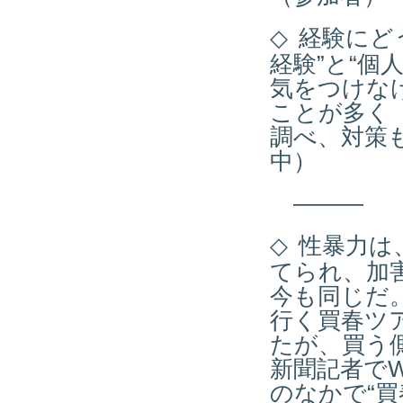
◇
経験にど
経験”と“個
気をつけな
ことが多く
調べ、対策
中）
―――
◇
性暴力は
てられ、加
今も同じだ
行く買春ツ
たが、買う
新聞記者で
のなかで“買