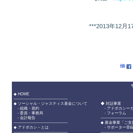
***2013年1
◆ HOME
――――――――――――――
◆ ソーシャル・ジャスティス基金について
◆ 対話事業
- 組織・規約
- アドボカシー
- 委員・事務局
- フォーラム
- 会計報告
――――――――
――――――――――――――
◆ 募金事業「ご
◆ アドボカシ－とは
- サポーター登
――――――――――――――
――――――――