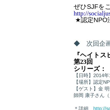
ぜひSJF
http://socialju
★認定NP
◆ 次回企
『ヘイトス
第
23
回
シリーズ：
【日時】2014年
【場所】認定NP
【ゲスト】金 
師岡 康子さん
＊詳細
http://s