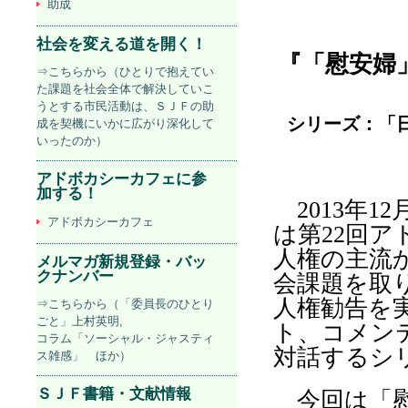
助成
社会を変える道を開く！
『「慰安婦
⇒こちらから（ひとりで抱えてい
た課題を社会全体で解決していこ
うとする市民活動は、ＳＪＦの助
シリーズ：「
成を契機にいかに広がり深化して
いったのか）
アドボカシーカフェに参
加する！
2013
年
12
アドボカシーカフェ
は第
22
回ア
人権の主流
メルマガ新規登録・バッ
クナンバー
会課題を取
人権勧告を
⇒こちらから（「委員長のひとり
ごと」上村英明,
ト、コメン
コラム「ソーシャル・ジャスティ
対話するシ
ス雑感」 ほか）
ＳＪＦ書籍・文献情報
今回は「慰