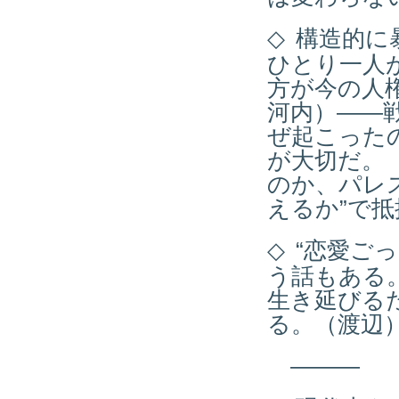
◇
構造的に
ひとり一人
方が今の人
河内）――
ぜ起こった
が大切だ。
のか、パレ
えるか”で
◇
“恋愛ご
う話もある
生き延びる
る。（渡辺
―――