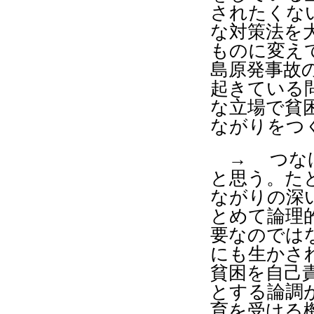
されたくな
な対策法を
ものに変え
島原発事故
起きている
な立場で貧
ながりをつ
→ つなげ
と思う。た
ながりの深
とめて論理
要なのでは
にも生かさ
貧困を自己
とする論調
育を受ける