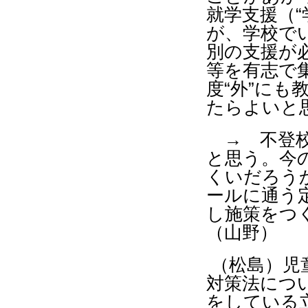
就学支援（
“
が、学校で
別の支援が
等を有志で
度“外”に
たらよいと
→ 不登校
と思う。今
くいだろう
ールに通う
し施策をつ
（山野）
（松島）児
対策法につ
をしている