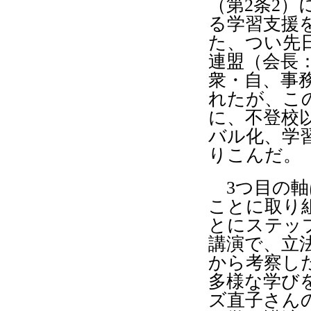
（第
2
条
2
）
る学習支援
た、つい先
連盟（会長
衆・自、事
れたが、こ
に、不登校
バル化、学
りこんだ。
3
つ目の軸
ことに取り
とにステッ
講演で、立
から考察し
多様な学び
ズ直子さん