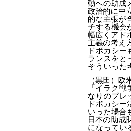
動への助成
政治的に中
的な主張が
チする機会
幅広くアド
主義の考え
ドボカシー
ランスをと
そういった
（黒田）欧
「イラク戦
なりのプレ
ドボカシー
いった場合
日本の助成
になってい