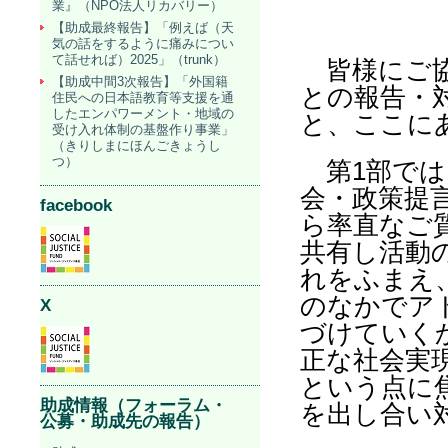
業』（NPO法人リカバリー）
【助成最終報告】「例えば（天
気の話をするように痛みについ
て話せれば）2025」（trunk）
皆様にご協
【助成中間3次報告】「外国籍
との報告・
住民への日本語教育等支援を通
したエンパワーメント・地域の
と、ここに
受け入れ体制の基盤作り事業」
（きりしまにほんごきょうし
つ）
第
1
部では
会・政策提
facebook
ら率直なご
共有し活動
れをふまえ
のなかでア
X
づけていく
正な社会実
という点に
助成情報（フォーラム・
を出し合い
公募・助成先の報告）