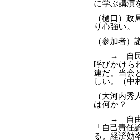
に学ぶ講演
（樋口）政
り心強い。
（参加者）
→ 自民・
呼びかけら
連だ。当会
しい。（中
（大河内秀
は何か？
→ 自由・
「自己責任
る。経済効