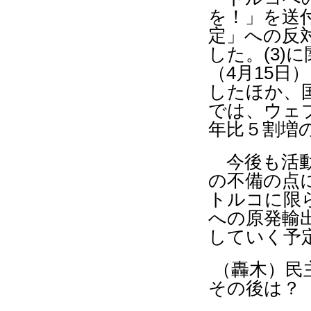
を！」
を送
定」への反
した。
(3)
に
（
4
月
15
日）
したほか、
では、ウェ
年比５割増
今後も活動
の不備の点
トルコに限
への原発輸
していく予
（轟木）民
その後は？