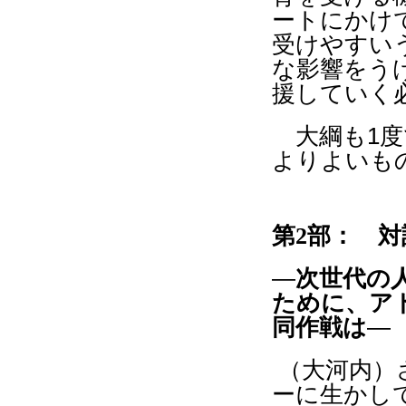
ートにかけ
受けやすい
な影響をう
援していく
大綱も
1
度
よりよいも
第
2
部： 
―
次世代の
ために、ア
同作戦は
―
（大河内）
ーに生かし