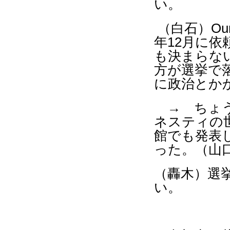
い。
（白石）
Ou
年
12
月に依
も決まらな
方が選挙で
に政治とか
→ ちょう
ネスティの
館でも発表
った。（山
（轟木）選
い。