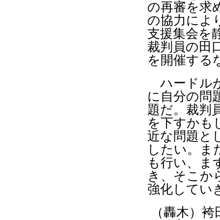
の再審を求
の協力によ
支援集会を
裁判員の田
を開催する
ハードルが
に自分の問
題だ。裁判
を下すかも
近な問題と
したい。ま
も行い、ま
き、そこか
強化してい
（轟木）袴