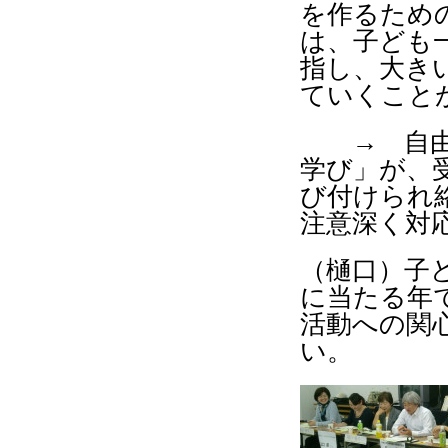
を作るため
は、子ども
指し、大き
ていくこと
→ 自由主
学び」が、
び付けられ
注意深く対
（樋口）子
に当たる年
活動への関
い。