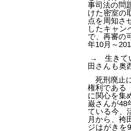
事司法の問
けた密室の
点を周知さ
したキャン
で、再審の
年
10
月～
201
→ 生きて
田さんも奥
死刑廃止に
権利である
に関心を集
巌さんが
48
ている今、
月から、袴
ジはがきを