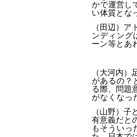
かで運営し
い体質とな
（田辺）ア
ンディング
ーン等とあ
（大河内）
があるの？
る際、問題
がなくなっ
（山野）子
有意義だと
もそういっ
た、日本で