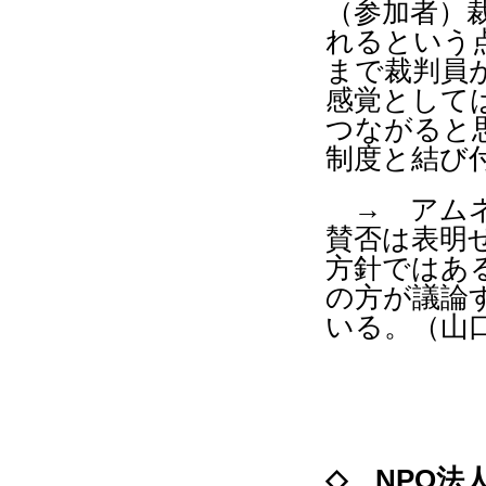
（参加者）
れるという
まで裁判員
感覚として
つながると
制度と結び
→ アムネ
賛否は表明
方針ではあ
の方が議論
いる。（山
◇
NPO
法