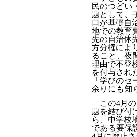
民のつどい
題として、
口が基礎自
地での教育
先の自治体
方分権によ
ること、夜
理由で不登
を付与され
「学びのセ
余りにも知
この
4
月の
題を結び付
ら、中学校
である要保
4
月に廃止さ