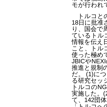
モが行われ
トルコとの
18
日に批准
り、国会で
ているトル
情報を伝え
こと、トル
使った極め
JBIC
や
NEXI
推進と規制
だ。
(1)
につ
る研究セッ
トルコの
NG
実施した。
(
て、
142
団体
「トルコへ