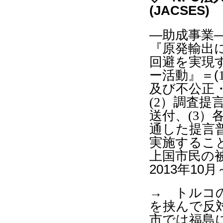
(JACSES)
―助成事業
『
原発輸出
回避を実現
ー活動
』
＝
(
及び不公正
(2
）調査提
送付、
(3
）
通した提言
実施するこ
上国市民の
2013
年
10
月
→ トルコ
を挟んで反
市では福島