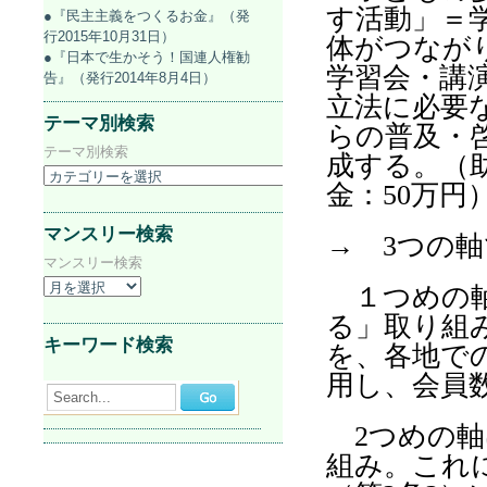
す活動」＝
●『民主主義をつくるお金』（発
行2015年10月31日）
体がつなが
●『日本で生かそう！国連人権勧
学習会・講
告』（発行2014年8月4日）
立法に必要
テーマ別検索
らの普及・
テーマ別検索
成する。（
金：
50
万円
マンスリー検索
→
3
つの軸
マンスリー検索
１つめの軸
る」取り組
キーワード検索
を、各地で
用し、会員
Search...
2
つめの軸
組み。これ