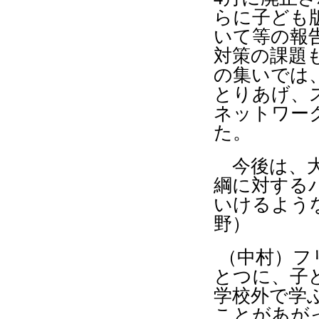
らに子ども
いて等の報
対策の課題
の集いでは
とりあげ、
ネットワー
た。
今後は、大
綱に対する
いけるよう
野）
（中村）フ
とつに、子
学校外で学
ことがあが