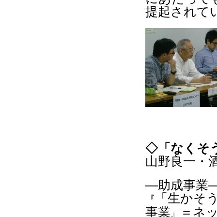
提起されて
◇「なくそ
山野良一・
―助成事業
「生かそう
『
事業
＝
ネ
』