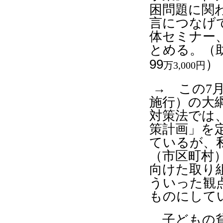
困問題に関
言につなげ
体セミナー
とめる。
（
99
）
万
3,000
円
→ この
7
施行）の大
対策法では
策計画」を
ているが、
（市区町村
向けた取り
ういった観
ものにして
子どもの貧