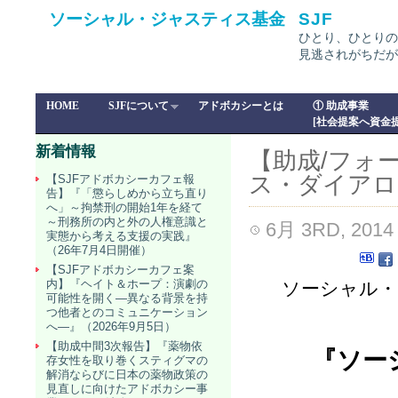
ソーシャル・ジャスティス基金
SJF
ひとり、ひとりの
見逃されがちだが
HOME
SJFについて
アドボカシーとは
① 助成事業
[社会提案へ資金提
新着情報
【助成/フォ
ス・ダイアログ
【SJFアドボカシーカフェ報
告】『「懲らしめから立ち直り
へ」～拘禁刑の開始1年を経て
～刑務所の内と外の人権意識と
6月 3RD, 2014
実態から考える支援の実践』
（26年7月4日開催）
【SJFアドボカシーカフェ案
内】『ヘイト＆ホープ：演劇の
ソーシャル・
可能性を開く―異なる背景を持
つ他者とのコミュニケーション
へ―』（2026年9月5日）
【助成中間3次報告】『薬物依
『ソー
存女性を取り巻くスティグマの
解消ならびに日本の薬物政策の
見直しに向けたアドボカシー事