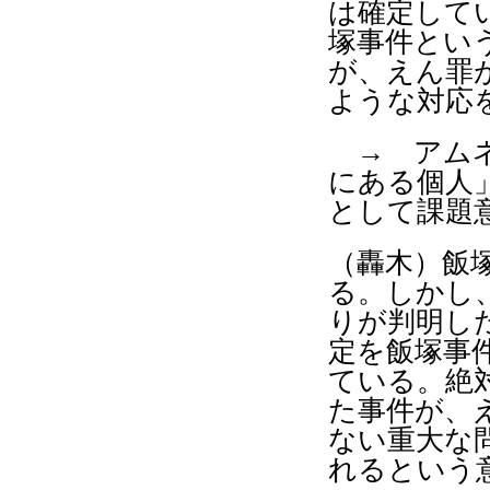
は確定して
塚事件とい
が、えん罪
ような対応
→ アムネ
にある個人
として課題
（轟木）飯
る。しかし
りが判明し
定を飯塚事
ている。絶
た事件が、
ない重大な
れるという