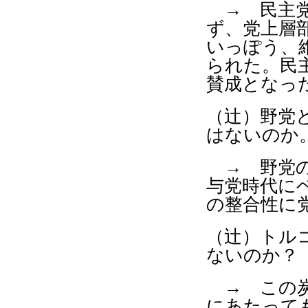
→ 民主党
ず、党上層
いっぽう、
られた。民
賛成となっ
（辻）野党
はないのか
→ 野党の
与党時代に
の整合性に
（辻）トル
ないのか？
→ この炭
にあたって