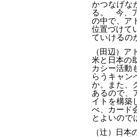
かつなげな
る。 今、
の中で、ア
位置づけて
ていけるの
（田辺）ア
米と日本の
カシー活動
らうキャン
か。また、
あるので、
イトを構築
べ、カード
とよいので
（辻）日本