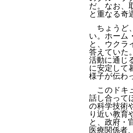
だ。なお、
と重なる奇
ちょうど、
い。ホーム
と、ウクラ
答えていた
活動に通じ
に安定して
様子が伝わ
このドキュ
話し合って
の科学技術
り近い教育
と、政府・
医療関係者