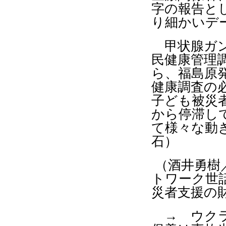
字の報告と
り細かいデ
甲状腺ガ
民健康管理
ら、福島原
健康調査の
子ども被災
から停滞
し
て様々な動
石）
（酒井勇樹
トワーク世
災者支援の
→ ウクラ