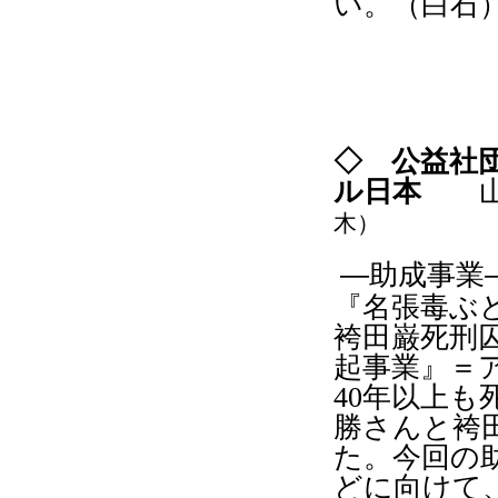
い。（白石
◇ 公益社
ル日本
木）
―助成事業
『
名張毒ぶ
袴田巌死刑
起事業
』
＝
40
年以上も
勝さんと袴
た。今回の
どに向けて