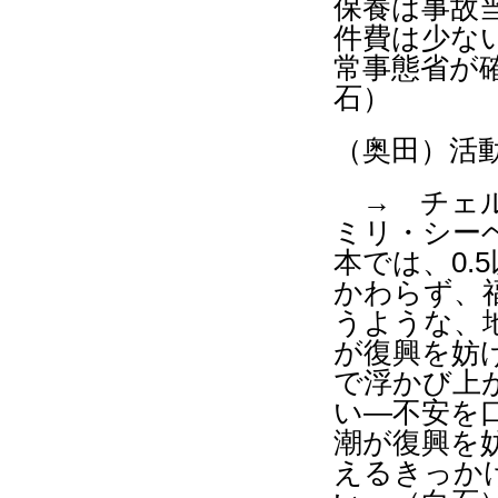
保養は事故
件費は少な
常事態省が
石）
（奥田）活
→ チェル
ミリ・シー
本では、
0.5
かわらず、
うような、
が復興を妨
で浮かび上
い―不安を
潮が復興を
えるきっか