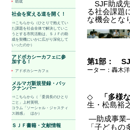
助成
SJF
助成
る社会課題
社会を変える道を開く！
な機会とな
⇒こちらから（ひとりで抱えてい
た課題を社会全体で解決していこ
うとする市民活動は、ＳＪＦの助
成を契機にいかに広がり深化して
いったのか）
アドボカシーカフェに参
第
1
部：
S
加する！
ーター：轟木洋
アドボカシーカフェ
メルマガ新規登録・バッ
クナンバー
◇
「多様
⇒こちらから（「委員長のひとり
ごと」上村英明,
生・松島裕
コラム「ソーシャル・ジャスティ
ス雑感」 ほか）
―助成事業
ＳＪＦ書籍・文献情報
「子どもの