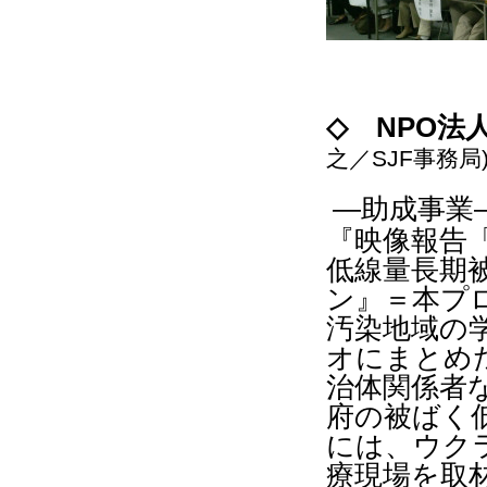
◇
NPO
法
之／
SJF
事務局
―助成事業
『映像報告
低線量長期
ン』
＝
本プ
汚染地域の
オにまとめ
治体関係者
府の被ばく
には、ウク
療現場を取