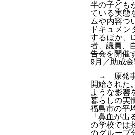
半の子ども
ている実態
ムや内容つ
ドキュメン
するほか、
者、議員、
告会を開催
9
月／助成金
→ 原発事
開始された
ような影響
暮らしの実
福島市の平
「鼻血が出
の学校では
のグループ