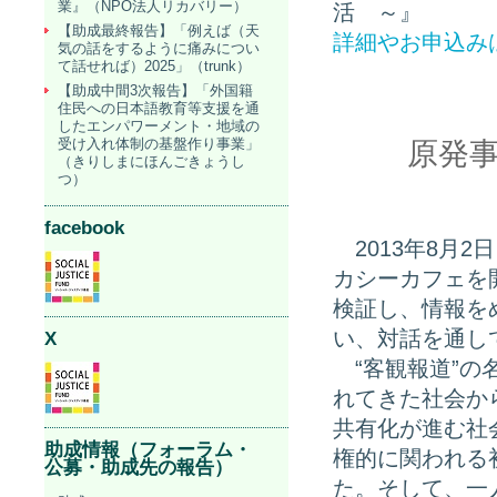
業』（NPO法人リカバリー）
活 ～』
【助成最終報告】「例えば（天
詳細やお申込み
気の話をするように痛みについ
て話せれば）2025」（trunk）
【助成中間3次報告】「外国籍
住民への日本語教育等支援を通
したエンパワーメント・地域の
受け入れ体制の基盤作り事業」
原発事
（きりしまにほんごきょうし
つ）
facebook
あ
2013年8月
カシーカフェを
検証し、情報を
い、対話を通し
X
あ
“客観報道”
れてきた社会か
共有化が進む社
助成情報（フォーラム・
権的に関われる
公募・助成先の報告）
た。そして、一