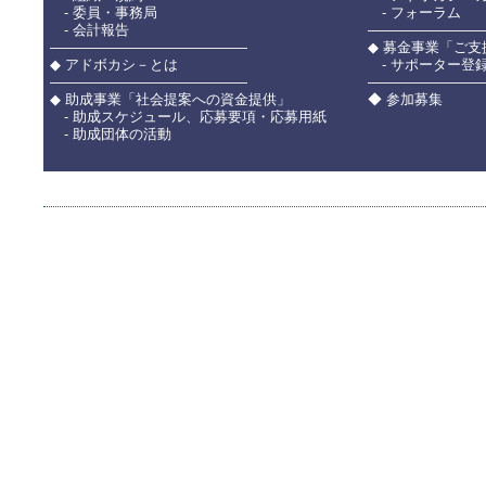
- 委員・事務局
- フォーラム
- 会計報告
――――――――
――――――――――――――
◆ 募金事業「ご
◆ アドボカシ－とは
- サポーター登
――――――――――――――
――――――――
◆ 助成事業「社会提案への資金提供」
◆ 参加募集
- 助成スケジュール、応募要項・応募用紙
- 助成団体の活動