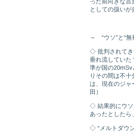
った前向きな言
としての扱いが
～ “ウソ”と“
◇ 批判されて
垂れ流していた
準が国の20mS
りその間は不十
は、現在のジャ
田）
◇ 結果的にウ
あったとしたら
◇ “メルトダ