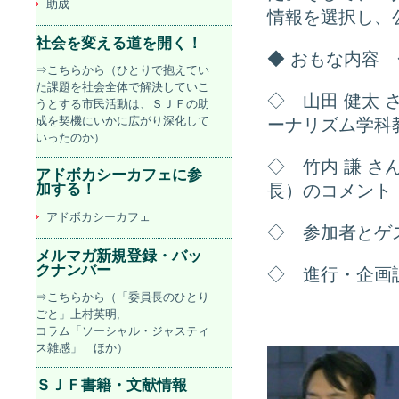
助成
情報を選択し、
社会を変える道を開く！
◆ おもな内容 
⇒こちらから（ひとりで抱えてい
た課題を社会全体で解決していこ
◇ 山田 健太 
うとする市民活動は、ＳＪＦの助
成を契機にいかに広がり深化して
ーナリズム学科
いったのか）
◇ 竹内 謙 さ
アドボカシーカフェに参
加する！
長）のコメント
アドボカシーカフェ
◇ 参加者とゲ
メルマガ新規登録・バッ
クナンバー
◇ 進行・企画説
⇒こちらから（「委員長のひとり
ごと」上村英明,
コラム「ソーシャル・ジャスティ
ス雑感」 ほか）
ＳＪＦ書籍・文献情報