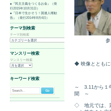
●『民主主義をつくるお金』（発
行2015年10月31日）
●『日本で生かそう！国連人権勧
告』（発行2014年8月4日）
テーマ別検索
テーマ別検索
ああああああ
参
マンスリー検索
マンスリー検索
◆ 映像とともに
キーワード検索
～ 3.11か
Search...
聞 ～
◇ 地元では、