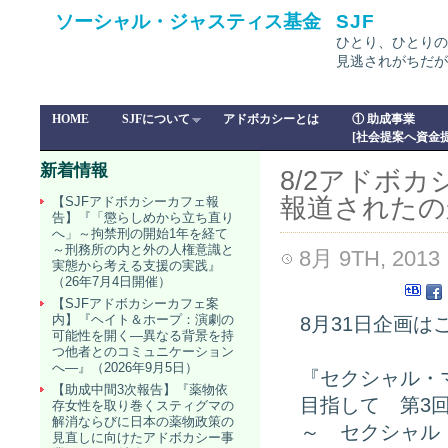
ソーシャル・ジャスティス基金
SJF
ひとり、ひとりの
見逃されがちだが
HOME
SJFについて
アドボカシーとは
① 助成事業
[社会提案へ資金提
新着情報
8/2アドボ
報道されたの
【SJFアドボカシーカフェ報
告】『「懲らしめから立ち直り
へ」～拘禁刑の開始1年を経て
～刑務所の内と外の人権意識と
8月 9TH, 2013
実態から考える支援の実践』
（26年7月4日開催）
【SJFアドボカシーカフェ案
内】『ヘイト＆ホープ：演劇の
8月31日企画は
可能性を開く―異なる背景を持
つ他者とのコミュニケーション
へ―』（2026年9月5日）
『セクシャル・
【助成中間3次報告】『薬物依
目指して 第3
存女性を取り巻くスティグマの
解消ならびに日本の薬物政策の
～ セクシャル
見直しに向けたアドボカシー事