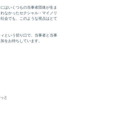
中にはいくつもの当事者団体が生ま
られなかったセクシャル・マイノリ
本社会でも、このような視点はとて
ティという切り口で、当事者と当事
参加をお待ちしています。
ぽっと