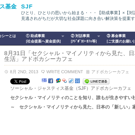
ス基金
SJF
ひとり、ひとりの思いから始まる・・・【助成事業】×【対
見逃されがちだが大切な社会課題に向き合い解決策を提案す
カシーとは
① 助成事業
② 対話事業
③ 募金事業
[社会提案へ資金提供]
[ｱﾄﾞﾎﾞｶｼｰｶﾌｪ等]
[ご支援のお願い]
8月31日「セクシャル・マイノリティから見た、
生活」アドボカシーカフェ
8月 2ND, 2013
WRITE COMMENT
アドボカシーカフェ
ソーシャル・ジャスティス基金（SJF）アドボカシーカフェ
セクシャル・マイノリティのことを知り、誰もが生きやすい
～ セクシャル・マイノリティから見た、日本の「新しい」