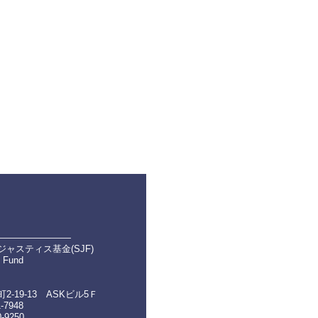
――――――――
ャスティス基金(SJF)
e Fund
-19-13 ASKビル5Ｆ
1-7948
0-9250