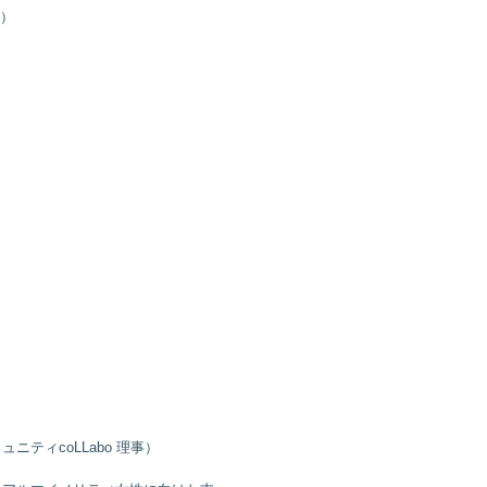
5）
ニティcoLLabo 理事）