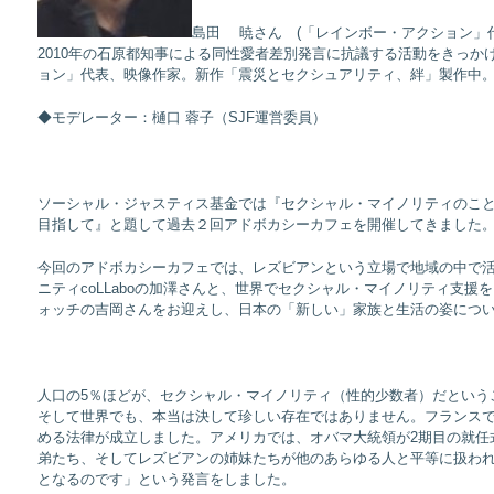
島田 暁さん (「レインボー・アクション」
2010年の石原都知事による同性愛者差別発言に抗議する活動をきっか
ョン」代表、映像作家。新作「震災とセクシュアリティ、絆」製作中
◆モデレーター：樋口 蓉子（SJF運営委員）
ソーシャル・ジャスティス基金では『セクシャル・マイノリティのこ
目指して』と題して過去２回アドボカシーカフェを開催してきました
今回のアドボカシーカフェでは、レズビアンという立場で地域の中で
ニティcoLLaboの加澤さんと、世界でセクシャル・マイノリティ支援
ォッチの吉岡さんをお迎えし、日本の「新しい」家族と生活の姿につ
人口の5％ほどが、セクシャル・マイノリティ（性的少数者）だという
そして世界でも、本当は決して珍しい存在ではありません。フランスで
める法律が成立しました。アメリカでは、オバマ大統領が2期目の就任
弟たち、そしてレズビアンの姉妹たちが他のあらゆる人と平等に扱わ
となるのです」という発言をしました。