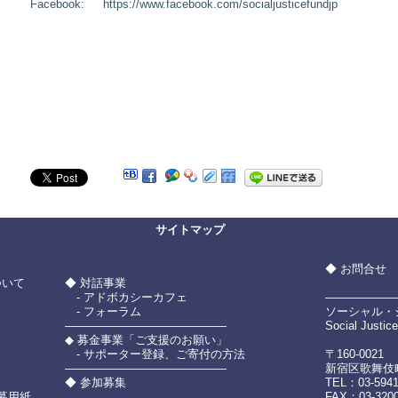
Facebook: https://www.facebook.com/socialjusticefundjp
サイトマップ
◆ お問合せ
ついて
◆ 対話事業
- アドボカシーカフェ
――――――
- フォーラム
ソーシャル・ジ
――――――――――――――
Social Justic
◆ 募金事業「ご支援のお願い」
- サポーター登録、ご寄付の方法
〒160-0021
――――――――――――――
新宿区歌舞伎町2
」
◆ 参加募集
TEL：03-594
募用紙
FAX：03-320