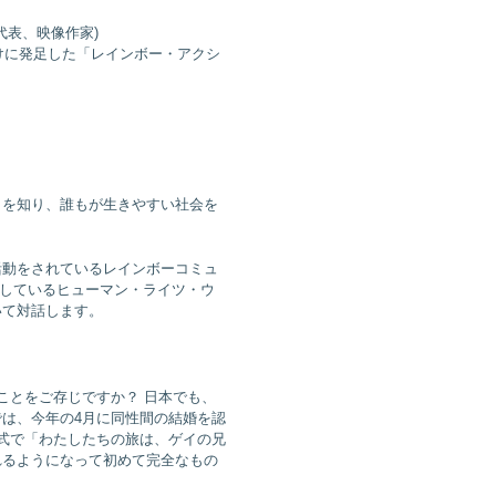
代表、映像作家)
けに発足した「レインボー・アクシ
。
とを知り、誰もが生きやすい社会を
。
活動をされているレインボーコミュ
をしているヒューマン・ライツ・ウ
いて対話します。
ことをご存じですか？ 日本でも、
は、今年の4月に同性間の結婚を認
式で「わたしたちの旅は、ゲイの兄
れるようになって初めて完全なもの