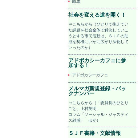
助成
社会を変える道を開く！
⇒こちらから（ひとりで抱えてい
た課題を社会全体で解決していこ
うとする市民活動は、ＳＪＦの助
成を契機にいかに広がり深化して
いったのか）
アドボカシーカフェに参
加する！
アドボカシーカフェ
メルマガ新規登録・バッ
クナンバー
⇒こちらから（「委員長のひとり
ごと」上村英明,
コラム「ソーシャル・ジャスティ
ス雑感」 ほか）
ＳＪＦ書籍・文献情報