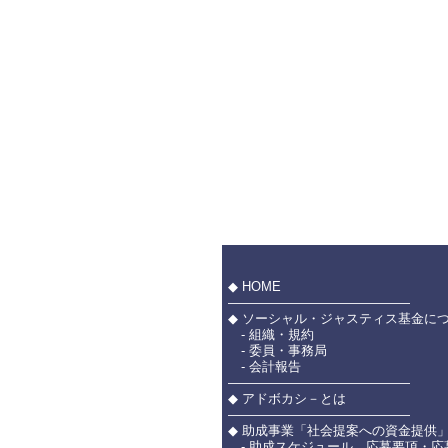
◆ HOME
――――――――――――――
◆ ソーシャル・ジャスティス基金に
- 組織・規約
- 委員・事務局
- 会計報告
――――――――――――――
◆ アドボカシ－とは
――――――――――――――
◆ 助成事業「社会提案への資金提供
- 助成スケジュール、応募要項・応