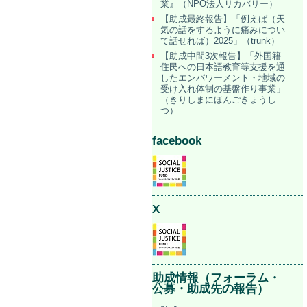
業』（NPO法人リカバリー）
【助成最終報告】「例えば（天
気の話をするように痛みについ
て話せれば）2025」（trunk）
【助成中間3次報告】「外国籍
住民への日本語教育等支援を通
したエンパワーメント・地域の
受け入れ体制の基盤作り事業」
（きりしまにほんごきょうし
つ）
facebook
X
助成情報（フォーラム・
公募・助成先の報告）