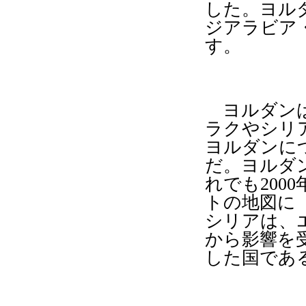
した。ヨル
ジアラビア
す。
ヨルダンは
ラクやシリ
ヨルダンに
だ。ヨルダ
れでも
2000
トの地図に
シリアは、
から影響を
した国であ