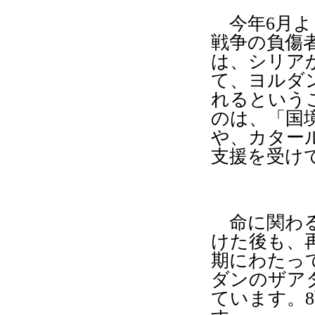
今年
6
月よ
戦争の負傷
は、シリア
て、ヨルダ
れるという
のは、「国
や、カター
支援を受け
命に関わる
けた後も、
期にわたっ
ダンのザア
ています。
8