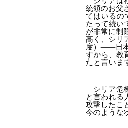
シリアは社
統領のお父
てはいるの
たって続い
が非常に制
高く、シリ
度）――日
すから、教
たと言いま
シリア危機
と言われる
攻撃したこ
今のような