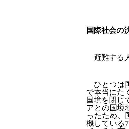
国際社会の
避難する人
ひとつは国
で本当にた
国境を閉じ
アとの国境
ったため、
機している
7