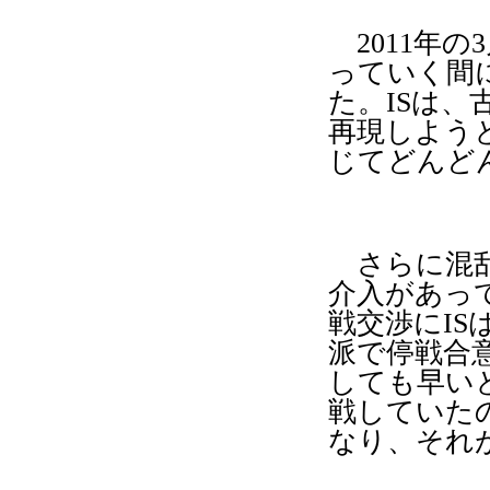
2011
年の
3
っていく間
た。
IS
は、
再現しよう
じてどんど
さらに混乱
介入があっ
戦交渉に
IS
派で停戦合
しても
早い
戦していた
なり、それ