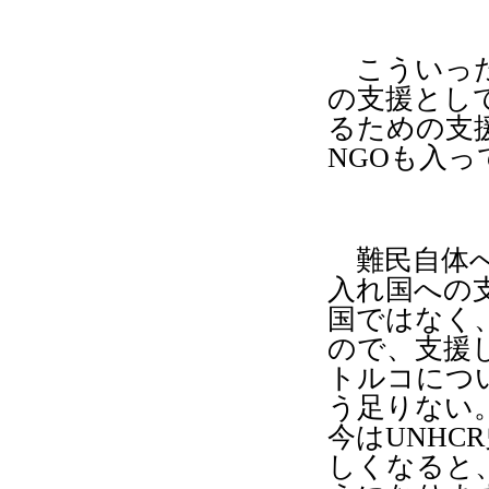
こういった
の支援とし
るための支
NGO
も入っ
難民自体へ
入れ国への
国ではなく
ので、支援
トルコにつ
う足りない
今は
UNHCR
しくなると