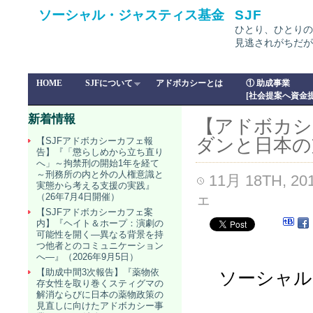
ソーシャル・ジャスティス基金
SJF
ひとり、ひとりの
見逃されがちだが
HOME
SJFについて
アドボカシーとは
① 助成事業
[社会提案へ資金提
新着情報
【アドボカシ
ダンと日本の支
【SJFアドボカシーカフェ報
告】『「懲らしめから立ち直り
へ」～拘禁刑の開始1年を経て
～刑務所の内と外の人権意識と
11月 18TH, 20
実態から考える支援の実践』
ェ
（26年7月4日開催）
【SJFアドボカシーカフェ案
内】『ヘイト＆ホープ：演劇の
可能性を開く―異なる背景を持
つ他者とのコミュニケーション
へ―』（2026年9月5日）
【助成中間3次報告】『薬物依
ソーシャル
存女性を取り巻くスティグマの
解消ならびに日本の薬物政策の
見直しに向けたアドボカシー事