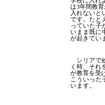
学校に入れ
は
3
年間教育
入れないと
です。たと
っていた子
いまま既に
が起きてい
シリアで紛
く時、それ
が教育を受
こういった
います。