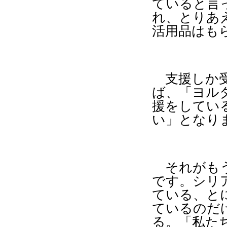
ていると言
れ、とりあ
活用品はも
支援しか受
ば、「ヨル
援をしてい
い」となり
それがもう
です。シリ
ている、と
ているのだ
る。「私た