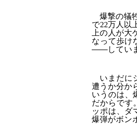
爆撃の犠牲
で
22
万人以
上の人が大
なって歩け
――して
いまだにシ
遭うか分か
いうのは、
だからです
ッポは、ダ
爆弾がボン