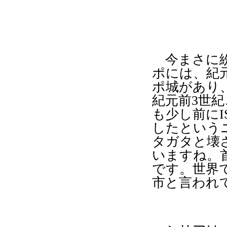
今まさに紛
ポには、紀
ポ城があり
紀元前
3
世紀
も少し前に
I
したという
タガタと壊
いますね。
です。世界
市と言われ