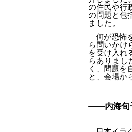
の住民や行
の問題と包
ました。
何が恐怖を
ら問いかけ
を受け入れ
らありまし
く、問題を
と、会場か
――内海旬
日本イラク