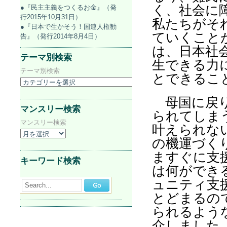
く、社会に
●『民主主義をつくるお金』（発
行2015年10月31日）
私たちがそ
●『日本で生かそう！国連人権勧
ていくこと
告』（発行2014年8月4日）
は、日本社
テーマ別検索
生できる力
テーマ別検索
とできるこ
母国に戻り
マンスリー検索
られてしま
マンスリー検索
叶えられな
の機運づく
ますぐに支
キーワード検索
は何ができ
ュニティ支
Search...
とどまるの
られるよう
介しました