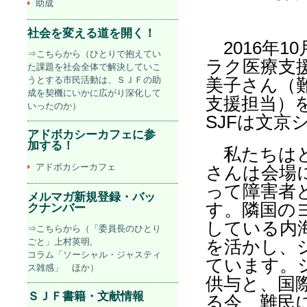
助成
社会を変える道を開く！
2016年1
⇒こちらから（ひとりで抱えてい
ラク医療支
た課題を社会全体で解決していこ
うとする市民活動は、ＳＪＦの助
美子さん（
成を契機にいかに広がり深化して
支援担当）
いったのか）
SJFは文
アドボカシーカフェに参
加する！
私たちは
アドボカシーカフェ
さんは会場
って障害者
メルマガ新規登録・バッ
す。隣国の
クナンバー
している内
⇒こちらから（「委員長のひとり
ごと」上村英明,
を活かし、
コラム「ソーシャル・ジャスティ
ています。
ス雑感」 ほか）
供与と、国
ＳＪＦ書籍・文献情報
る今、難民