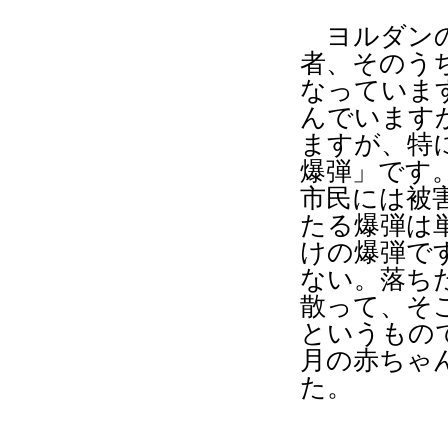
ヨルダンの
者、そのう
なっていま
んでいます
ますが、特
爆弾」です
市民には被
たる爆弾は
けの爆弾で
ない。落ち
散って、そ
というもの
月の赤ちゃ
た。