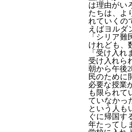
は理由がい
たちは、よ
れていくの
えばヨルダ
「シリア難
けれども、
「受け入れ
受け入れら
朝から午後
2
民のために
必要な授業
も限られて
ていなかっ
という人も
ぐに帰国す
年たってし