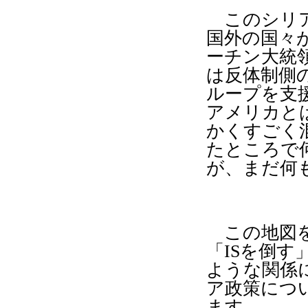
このシリア
国外の国々
ーチン大統
は反体制側
ループを支
アメリカと
かくすごく
たところで
が、まだ何
この地図を
「
IS
を倒す
ような関係
ア政策につ
ます。