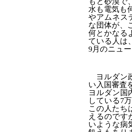
もと砂漠で
水も電気も
やアムネス
な団体が、
何とかなる
ている人は
9
月のニュー
ヨルダン政
い入国審査
ヨルダン国
している
7
万
この人たち
えるのです
いような病