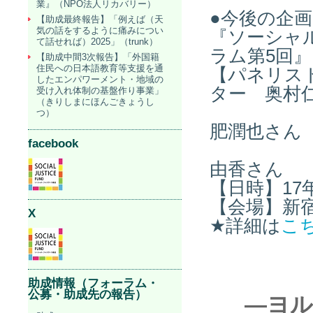
業』（NPO法人リカバリー）
●今後の企
【助成最終報告】「例えば（天
気の話をするように痛みについ
『ソーシャ
て話せれば）2025」（trunk）
ラム第5
回』
【助成中間3次報告】「外国籍
住民への日本語教育等支援を通
【パネリス
したエンパワーメント・地域の
ター 奥村
受け入れ体制の基盤作り事業」
（きりしまにほんごきょうし
N
つ）
肥潤也さん
facebook
N
由香さん
【日時】17
【会場】新
X
★詳細は
こ
助成情報（フォーラム・
公募・助成先の報告）
―ヨル