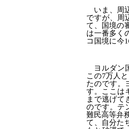
いま、周辺
ですが、周
て、国境の
は一番多く
コ国境に今
1
ヨルダン
この
7
万人と
たのです。
す。ここは
まで逃げて
のです。テ
難民高等弁
て、自分た