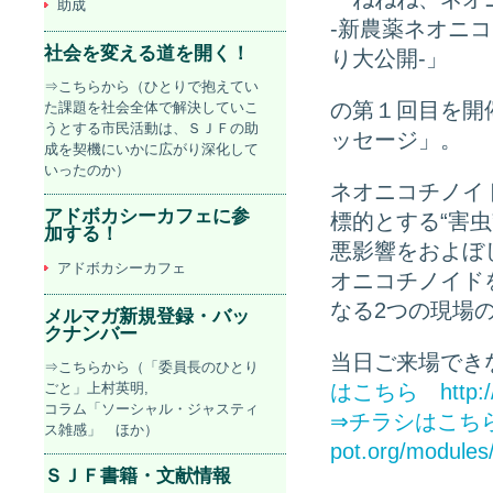
助成
-新農薬ネオニ
社会を変える道を開く！
り大公開-」
⇒こちらから（ひとりで抱えてい
の第１回目を開
た課題を社会全体で解決していこ
うとする市民活動は、ＳＪＦの助
ッセージ」。
成を契機にいかに広がり深化して
いったのか）
ネオニコチノイ
アドボカシーカフェに参
標的とする“害
加する！
悪影響をおよぼ
アドボカシーカフェ
オニコチノイド
なる2つの現場
メルマガ新規登録・バッ
クナンバー
当日ご来場できな
⇒こちらから（「委員長のひとり
ごと」上村英明,
はこちら
http:
コラム「ソーシャル・ジャスティ
⇒チラシはこち
ス雑感」 ほか）
pot.org/modules/
ＳＪＦ書籍・文献情報