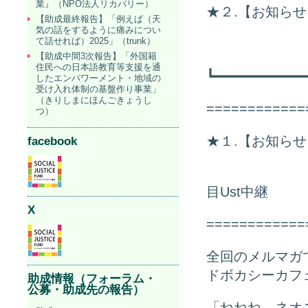
業』（NPO法人リカバリー）
★２.【お知ら
【助成最終報告】「例えば（天
気の話をするように痛みについ
て話せれば）2025」（trunk）
「子どもを
【助成中間3次報告】「外国籍
住民への日本語教育等支援を通
┗━━━━━━━━━━━
したエンパワーメント・地域の
受け入れ体制の基盤作り事業」
（きりしまにほんごきょうし
============
つ）
★１.【お知ら
facebook
「ねねね、
目Ust中継
X
============
全回のメルマガ
ドボカシーカフ
助成情報（フォーラム・
公募・助成先の報告）
「ねねね、ネオ