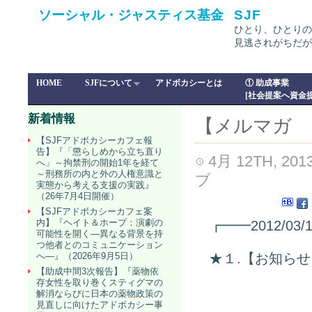
ソーシャル・ジャスティス基金
SJF
ひとり、ひとりの
見逃されがちだが
HOME
SJFについて
アドボカシーとは
① 助成事業
[社会提案へ資金提
新着情報
【メルマガ ア
【SJFアドボカシーカフェ報
告】『「懲らしめから立ち直り
4月 12TH, 201
へ」～拘禁刑の開始1年を経て
～刑務所の内と外の人権意識と
ブ
実態から考える支援の実践』
（26年7月4日開催）
【SJFアドボカシーカフェ案
内】『ヘイト＆ホープ：演劇の
┏━━2012/
可能性を開く―異なる背景を持
つ他者とのコミュニケーション
へ―』（2026年9月5日）
★１.【お知ら
【助成中間3次報告】『薬物依
存女性を取り巻くスティグマの
「ミツバチ
解消ならびに日本の薬物政策の
見直しに向けたアドボカシー事