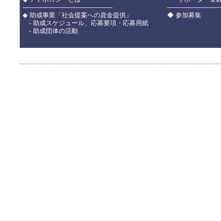
――――――――――――――
――――――――
◆ 助成事業「社会提案への資金提供」
◆ 参加募集
- 助成スケジュール、応募要項・応募用紙
- 助成団体の活動