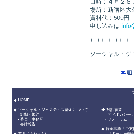
日時：４月２８日
場所：新宿区大久
資料代：500円
申し込みは
info
++++++++++++
ソーシャル・ジ
◆ HOME
――――――――――――――
◆ ソーシャル・ジャスティス基金について
◆ 対話事業
- 組織・規約
- アドボカシー
- 委員・事務局
- フォーラム
- 会計報告
――――――――
――――――――――――――
◆ 募金事業「ご
◆ アドボカシ－とは
- サポーター登