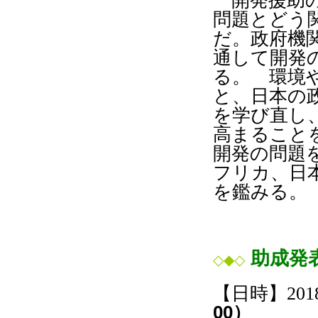
開発援助
問題とどう
だ。政府機
通して開発
る。 環境
と、日本の
を学び直し
高まること
開発の問題
フリカ、日
を鑑みる。
助成発
◇◆◇
【日時】
201
00
）