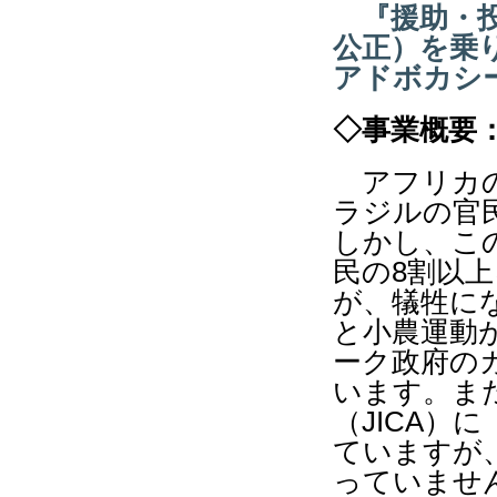
『援助・
公正）を乗
アドボカシ
◇事業概要
アフリカの
ラジルの官
しかし、こ
民の8割以
が、犠牲に
と小農運動
ーク政府の
います。ま
（JICA）
ていますが
っていませ