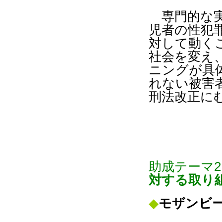
専門的
な
児者の性犯
対して動く
社会を変え
ニングが具体
れない被害者
刑法改正に
助成テーマ2
対する取り
◆
モザンビ