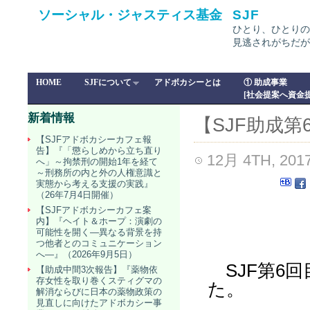
ソーシャル・ジャスティス基金
SJF
ひとり、ひとりの
見逃されがちだが
HOME
SJFについて
アドボカシーとは
① 助成事業
[社会提案へ資金提
新着情報
【SJF助成第
【SJFアドボカシーカフェ報
告】『「懲らしめから立ち直り
12月 4TH, 201
へ」～拘禁刑の開始1年を経て
～刑務所の内と外の人権意識と
実態から考える支援の実践』
（26年7月4日開催）
【SJFアドボカシーカフェ案
内】『ヘイト＆ホープ：演劇の
可能性を開く―異なる背景を持
つ他者とのコミュニケーション
へ―』（2026年9月5日）
SJF
第6
回
【助成中間3次報告】『薬物依
存女性を取り巻くスティグマの
た。
解消ならびに日本の薬物政策の
見直しに向けたアドボカシー事