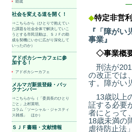
助成
社会を変える道を開く！
◆
特定非営
⇒こちらから（ひとりで抱えてい
た課題を社会全体で解決していこ
『「障がい
うとする市民活動は、ＳＪＦの助
事業』
成を契機にいかに広がり深化して
いったのか）
◇事業概
アドボカシーカフェに参
加する！
刑法が20
アドボカシーカフェ
の改正では
す。障がい
メルマガ新規登録・バッ
クナンバー
13歳以上
⇒こちらから（「委員長のひとり
証する必要
ごと」上村英明,
コラム「ソーシャル・ジャスティ
者にとって
ス雑感」 ほか）
18歳未満
ＳＪＦ書籍・文献情報
虐待防止法