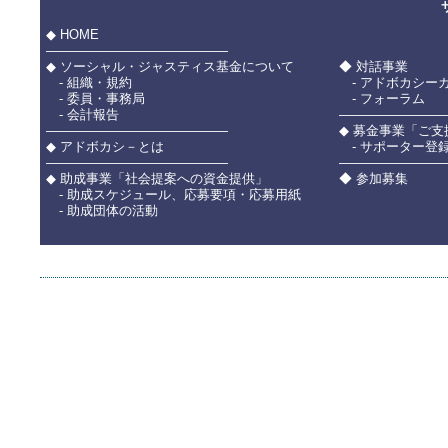
◆ HOME
――――――――――――――
◆ ソーシャル・ジャスティス基金について
◆ 対話事業
- 組織・規約
- アドボカシー
- 委員・事務局
- フォーラム
- 会計報告
――――――――
――――――――――――――
◆ 募金事業「ご
◆ アドボカシ－とは
- サポーター登
――――――――――――――
――――――――
◆ 助成事業「社会提案への資金提供」
◆ 参加募集
- 助成スケジュール、応募要項・応募用紙
- 助成団体の活動