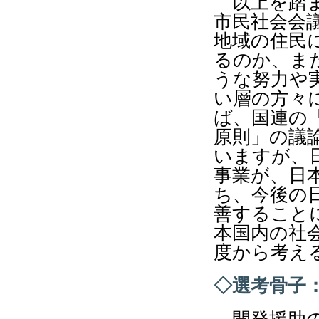
以上を踏まえ
市民社会会
地域の住民
るのか、ま
うな努力や
い層の方々
ば、国連の
原則」の議
いますが、
事業が、日
ち、今後の
善すること
本国内の社
度から考え
◇選考骨子