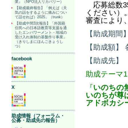
業』（NPO法人リカバリー）
応募総数3
【助成最終報告】「例えば（天
ください）
気の話をするように痛みについ
て話せれば）2025」（trunk）
審査により
【助成中間3次報告】「外国籍
住民への日本語教育等支援を通
【助成期間
したエンパワーメント・地域の
受け入れ体制の基盤作り事業」
（きりしまにほんごきょうし
【助成額】 
つ）
facebook
【助成先】
助成テーマ1
『
いのちの
X
いのちが尊
アドボカシ
助成情報（フォーラム・
公募・助成先の報告）