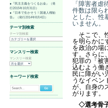
「障害者虐
●『民主主義をつくるお金』（発
行2015年10月31日）
件数は限ら
●『日本で生かそう！国連人権勧
とした、性
告』（発行2014年8月4日）
いません。
テーマ別検索
そこで、性
テーマ別検索
を明らかに
を政治の場
マンスリー検索
す。さらに、
マンスリー検索
犯罪の「被
込むよう働
民に障がい
キーワード検索
うなイベン
が、自身の
Search...
がります。
◇選考骨