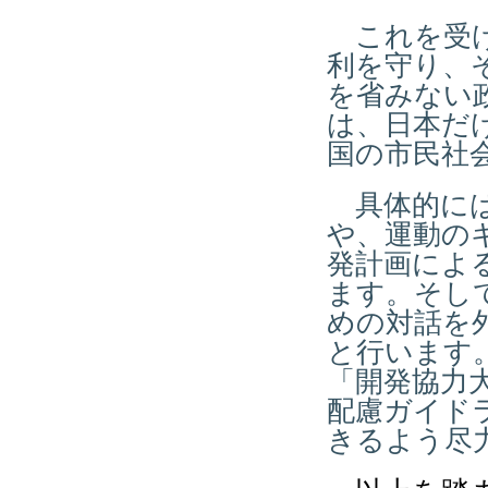
これを受け
利を守り、
を省みない
は、日本だ
国の市民社
具体的には
や、運動の
発計画によ
ます。そし
めの対話を外
と行います
「開発協力大
配慮ガイド
きるよう尽