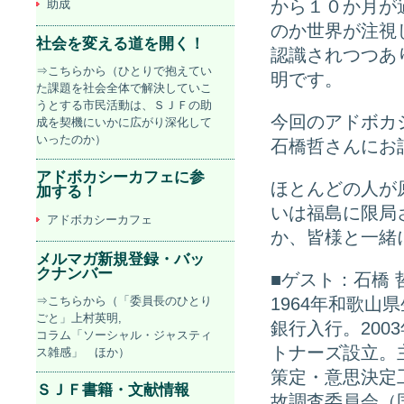
から１０か月が
助成
のか世界が注視
社会を変える道を開く！
認識されつつあ
⇒こちらから（ひとりで抱えてい
明です。
た課題を社会全体で解決していこ
うとする市民活動は、ＳＪＦの助
今回のアドボカ
成を契機にいかに広がり深化して
いったのか）
石橋哲さんにお
アドボカシーカフェに参
ほとんどの人が
加する！
いは福島に限局
アドボカシーカフェ
か、皆様と一緒
メルマガ新規登録・バッ
クナンバー
■ゲスト：石橋 
⇒こちらから（「委員長のひとり
1964年和歌山
ごと」上村英明,
銀行入行。200
コラム「ソーシャル・ジャスティ
トナーズ設立。
ス雑感」 ほか）
策定・意思決定
ＳＪＦ書籍・文献情報
故調査委員会（