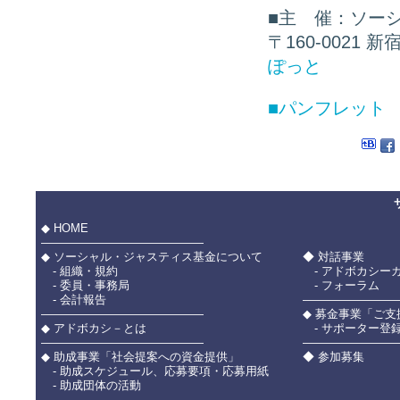
■
主 催：ソーシ
〒160-0021 
ぽっと
■パンフレット
◆ HOME
――――――――――――――
◆ ソーシャル・ジャスティス基金について
◆ 対話事業
- 組織・規約
- アドボカシー
- 委員・事務局
- フォーラム
- 会計報告
――――――――
――――――――――――――
◆ 募金事業「ご
◆ アドボカシ－とは
- サポーター登
――――――――――――――
――――――――
◆ 助成事業「社会提案への資金提供」
◆ 参加募集
- 助成スケジュール、応募要項・応募用紙
- 助成団体の活動