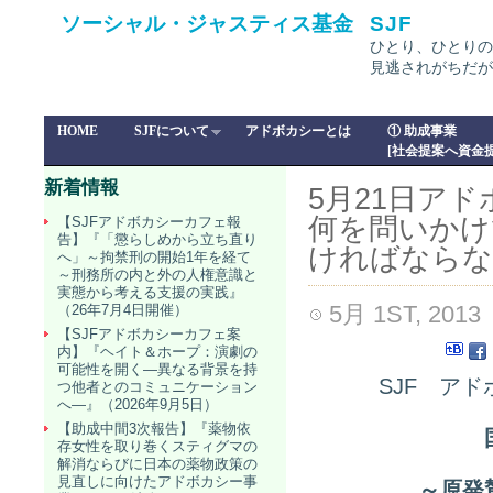
ソーシャル・ジャスティス基金
SJF
ひとり、ひとりの
見逃されがちだが
HOME
SJFについて
アドボカシーとは
① 助成事業
[社会提案へ資金提
新着情報
5月21日ア
何を問いかけ
【SJFアドボカシーカフェ報
告】『「懲らしめから立ち直り
ければならな
へ」～拘禁刑の開始1年を経て
～刑務所の内と外の人権意識と
実態から考える支援の実践』
5月 1ST, 2013
（26年7月4日開催）
【SJFアドボカシーカフェ案
内】『ヘイト＆ホープ：演劇の
可能性を開く―異なる背景を持
SJF アド
つ他者とのコミュニケーション
へ―』（2026年9月5日）
【助成中間3次報告】『薬物依
存女性を取り巻くスティグマの
解消ならびに日本の薬物政策の
見直しに向けたアドボカシー事
～原発