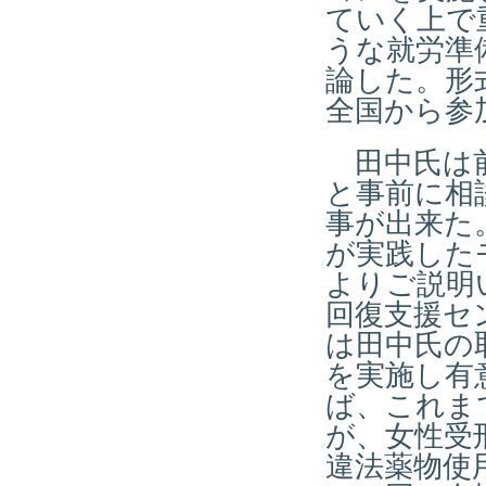
ていく上で
うな就労準
論した。形
全国から参
田中氏は前
と事前に相
事が出来た
が実践した
よりご説明
回復支援セ
は田中氏の
を実施し有
ば、これま
が、女性受
違法薬物使