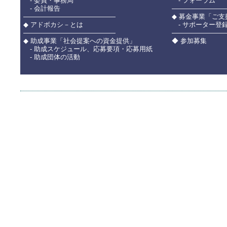
- 委員・事務局
- フォーラム
- 会計報告
――――――――
――――――――――――――
◆ 募金事業「ご
◆ アドボカシ－とは
- サポーター登
――――――――――――――
――――――――
◆ 助成事業「社会提案への資金提供」
◆ 参加募集
- 助成スケジュール、応募要項・応募用紙
- 助成団体の活動