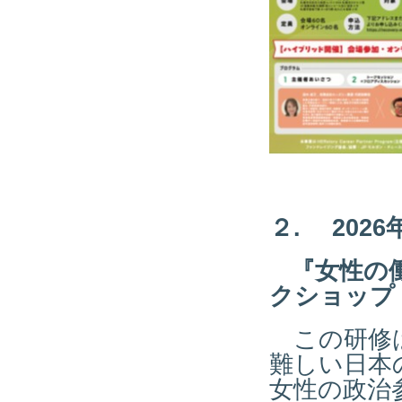
２. 2026
『女性の
クショップ
この研修は
難しい日本
女性の政治