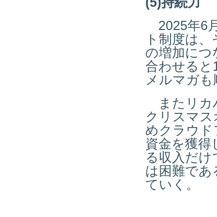
(5)持続力
2025年
ト制度は、
の増加につ
合わせると
メルマガも
またリカバ
クリスマス
めクラウド
資金を獲得
る収入だけ
は困難であ
ていく。