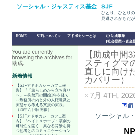
ソーシャル・ジャスティス基金
SJF
ひとり、ひとりの
見逃されがちだが
HOME
SJFについて
アドボカシーとは
① 助成事業
[社会提案へ資金提
You are currently
【助成中間
browsing the archives for
スティグマ
助成.
直しに向け
新着情報
カバリー）
【SJFアドボカシーカフェ報
告】『「懲らしめから立ち直り
7月 4TH, 202
へ」～拘禁刑の開始1年を経て
～刑務所の内と外の人権意識と
実態から考える支援の実践』
（26年7月4日開催）
ソーシャル・
【SJFアドボカシーカフェ案
内】『ヘイト＆ホープ：演劇の
可能性を開く―異なる背景を持
N
つ他者とのコミュニケーション