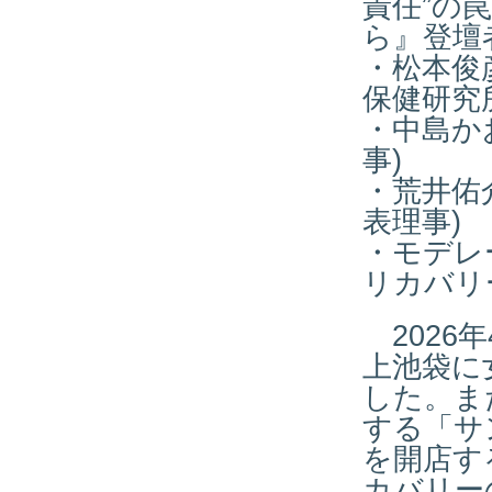
責任”の
ら』
登壇
・松本俊
保健研究
・中島か
事)
・荒井佑
表理事)
・モデレ
リカバリ
2026
上池袋に
した。ま
する「サ
を開店す
カバリー