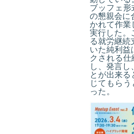
ブッフェ形
の懇親会に
かれて作業
実行した。
る就労継続
いた純利益
クされる仕
し、発言し
とが出来る
じてもらう
った。