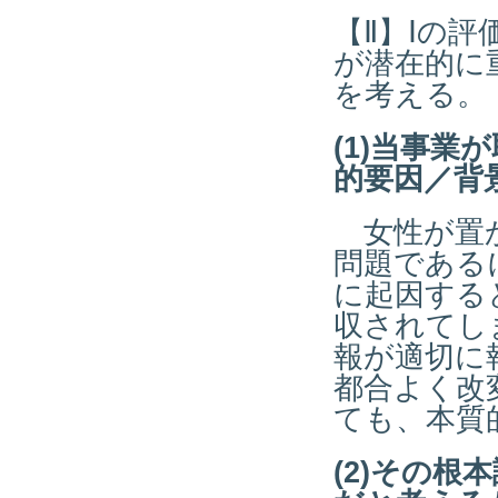
【Ⅱ】Ⅰの
が潜在的に
を考える。
(1)当事
的要因／背
女性が置か
問題である
に起因する
収されてし
報が適切に
都合よく改
ても、本質
(2)その