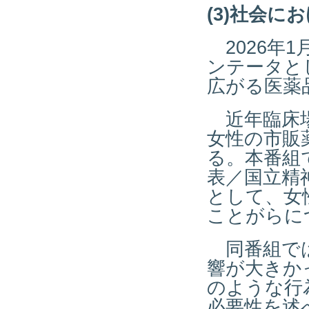
(3)社会に
2026年1
ンテータと
広がる医薬
近年臨床場
女性の市販
る。本番組
表／国立精
として、女
ことがらに
同番組では
響が大きか
のような行
必要性を述