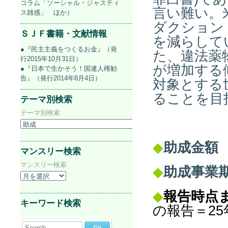
コラム「ソーシャル・ジャスティ
言い難い。
ス雑感」 ほか）
ダクション
ＳＪＦ書籍・文献情報
を減らして
●『民主主義をつくるお金』（発
た、違法薬
行2015年10月31日）
が増加する
●『日本で生かそう！国連人権勧
告』（発行2014年8月4日）
対象とする
ることを目
テーマ別検索
テーマ別検索
◆
助成金額
マンスリー検索
マンスリー検索
◆
助成事業
◆
報告時点
キーワード検索
の報告＝25
Search...