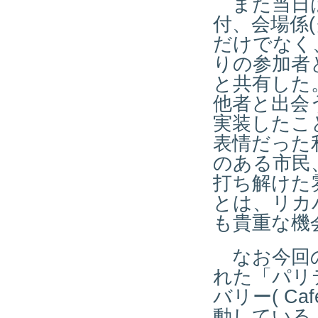
また当日は
付、会場係
だけでなく
りの参加者
と共有した
他者と出会
実装したこ
表情だった
のある市民
打ち解けた
とは、リカ
も貴重な機
なお今回の企
れた「パリ
バリー( Ca
動している