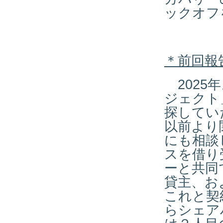
ックオフ
＊前回報
2025
ジェクト
探してい
以前より
にも相談
スを借り
ーと共同
貸主、お
これと契
らシェア