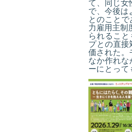
て、同じ女
で、今後は
とのことで
力雇用主制
られること
プとの直接
価された。
なか作れな
ーにとって