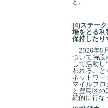
と。
(4)ステ
場をとる利
保持したり
2026年
ついて特設
して活動し
われること
ネットワー
マイルプロ
と豊島区の
続的に行な