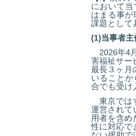
において当
はまる事が
課題として
(1)当事者
2026年
害福祉サー
最長３ヶ月
いることか
合でも受け
東京ではす
運営されて
用者を含め
性に対応で
ない援助で