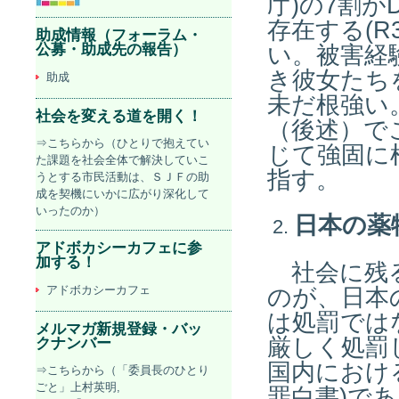
庁)の7割
存在する(
助成情報（フォーラム・
公募・助成先の報告）
い。被害経
き彼女たち
助成
未だ根強い
社会を変える道を開く！
（後述）で
⇒こちらから（ひとりで抱えてい
じて強固に
た課題を社会全体で解決していこ
指す。
うとする市民活動は、ＳＪＦの助
成を契機にいかに広がり深化して
いったのか）
日本の薬
アドボカシーカフェに参
加する！
社会に残る
アドボカシーカフェ
のが、日本
は処罰では
メルマガ新規登録・バッ
厳しく処罰
クナンバー
国内におけ
⇒こちらから（「委員長のひとり
ごと」上村英明,
罪白書)で