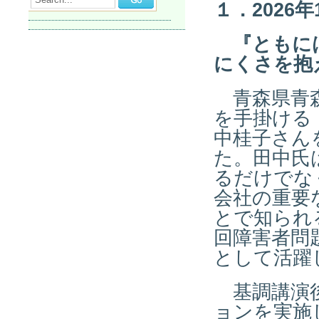
１．2026
年
『ともには
にくさを抱
青森県青森
を手掛ける
中桂子さん
た。田中氏
るだけでな
会社の重要
とで知られる
回障害者問
として活躍
基調講演後
ョンを実施