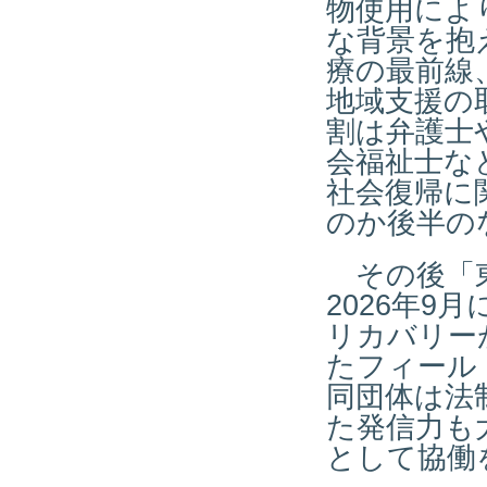
物使用によ
な背景を抱
療の最前線
地域支援の
割は弁護士
会福祉士な
社会復帰に
のか後半の
その後「東
2026年
リカバリー
たフィール
同団体は法
た発信力も
として協働