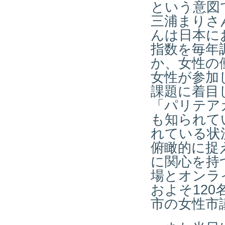
という意図
三浦まりさ
んは日本に
指数を毎年
か、女性の
女性が参加
課題に着目
「パリテア
も知られて
れている状
俯瞰的に捉
に関心を持
場とオンラ
およそ12
市の女性市