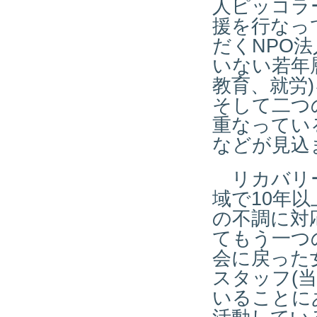
人ピッコラ
援を行なっ
だくNPO
いない若年層
教育、就労
そして二つ
重なってい
などが見込
リカバリー
域で10年
の不調に対
てもう一つ
会に戻った
スタッフ(
いることに