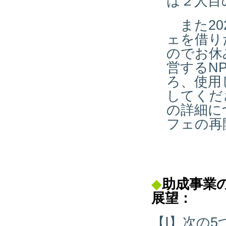
は２人目
また20
ェを借り
のでお休
営するN
ろ、使用
してくだ
の詳細に
フェの再
◆
助成事業
展望：
【Ⅰ】次の