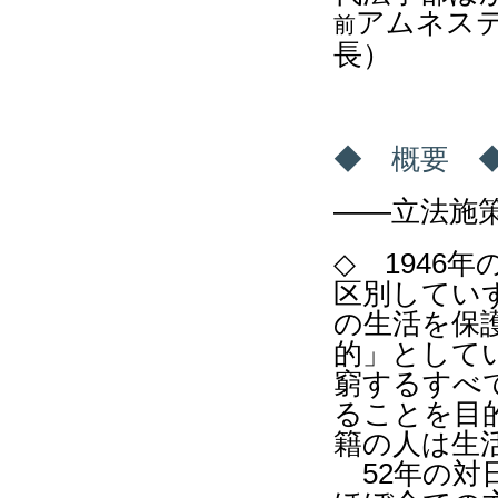
アムネス
前
長）
◆
概要 
――立法施
◇
1946
年
区別してい
の生活を保
的」として
窮するすべ
ることを目
籍の人は生
52
年の対