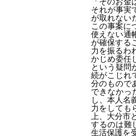
「そのお金
それが事実
が取れない
この事案に
使えない通
が確保する
力を振るわ
かじめ委任
という疑問
続がこじれ
分のもので
できなかっ
し、本人名
力をしても
上、大分市
するのは難
生活保護を