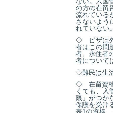
ない。入国
の方の在留
流れている
さないよう
れていない
◇ ビザは
者はこの問
者、永住者
者について
◇難民は生
◇ 在留資
くても、入
限」がつか
保護を受け
表1
の資格、