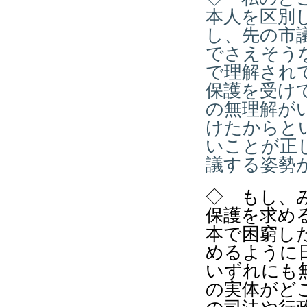
本人を区別
し、先の市
でさえそう
で理解され
保護を受け
の無理解が
けたからと
いことが正
議する姿勢
◇ もし、
保護を求め
本で困窮し
めるように
いずれにも
の実体がど