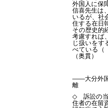
外国人に保
信喜先生は
いるが、社
住する在日
その歴史的
考慮すれば
じ扱いをす
べている（
（奥貫）
――大分外
離
◇
訴訟の当
住者の在留