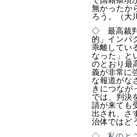
で国籍条項
無かったか
ろう。（大
◇ 最高裁
的」インパ
乖離してい
なった」と
のとおり最
義が非常に
な報道がな
きにつなが
では、判決
請が来ても
出され、さ
治体ではど
◇ 私のと