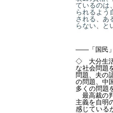
ているのは
られるよう
される、あ
らない、と
――「国民
◇
大分生
な社会問題
問題、夫の
の問題、中
多くの問題
最高裁の判
主義を自明
感じている