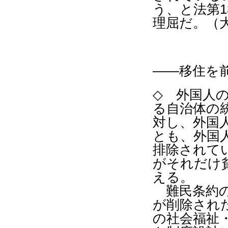
う、と法第
1
理屈だ。（
――移住を
◇
外国人の
る自治体の統
対し、外国
とも、外国
排除されて
がそれだけ
える。
難民条約の
が削除され
の社会福祉