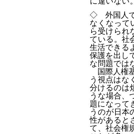
に違いない
◇
外国人
なくなって
ら受けられ
ている。社
生活できる
保護を出し
な問題では
国際人権基
う視点はな
分けるのは
うな場合、
題になって
うのが日本
性があると
て、社会権