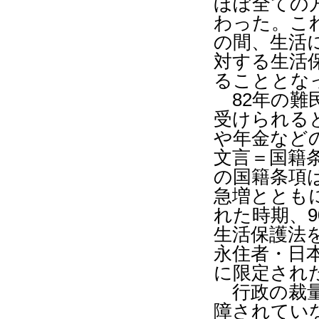
ほぼ全ての
わった。こ
の間、生活
対する生活
ることとな
82
年の難
受けられる
や年金など
文言＝国籍
の国籍条項
急増ととも
れた時期、
9
生活保護法
永住者・日
に限定され
行政の裁量
障されてい