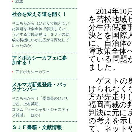
助成
2014
年
10
社会を変える道を開く！
を若松地域
⇒こちらから（ひとりで抱えてい
分生活保護
た課題を社会全体で解決していこ
決とを国際
うとする市民活動は、ＳＪＦの助
成を契機にいかに広がり深化して
に、自治体
いったのか）
障政策全体
ている問題
アドボカシーカフェに参
加する！
ました。
アドボカシーカフェ
ゲストの奥
メルマガ新規登録・バッ
けられなく
クナンバー
方が先走り
⇒こちらから（「委員長のひとり
福岡高裁の
ごと」上村英明,
コラム「ソーシャル・ジャスティ
判決は元に
ス雑感」 ほか）
の考えを示
て、ネット
ＳＪＦ書籍・文献情報