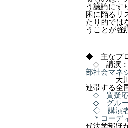
う議論にす
困に陥るリ
たり的では
うことが強
◆
主なプ
◇
講演：
部社会マネ
大
連帯する全
◇
質疑応
◇
グル
◇
講演者
＊コーディ
代法学部ほ