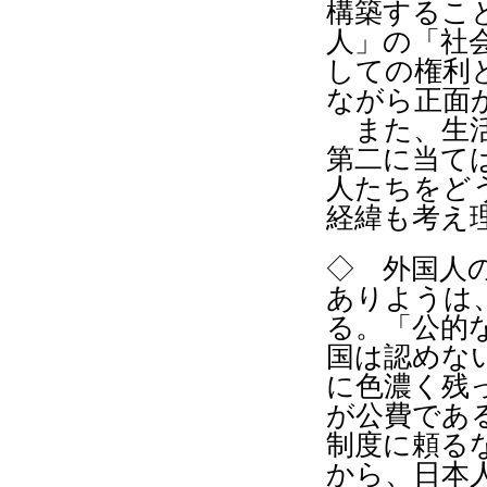
構築するこ
人」の「社
しての権利
ながら正面
また、生活
第二に当て
人たちをど
経緯も考え
◇ 外国人
ありようは
る。「公的
国は認めな
に色濃く残
が公費であ
制度に頼る
から、日本