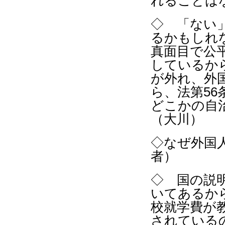
れることは
◇ 「ない
るかもしれ
真面目で公
しているか
が外れ、外
ら、法第56
どこかの自
（大川）
◇なぜ外国
者）
◇ 国の説
いてあるか
校就学費が
されている