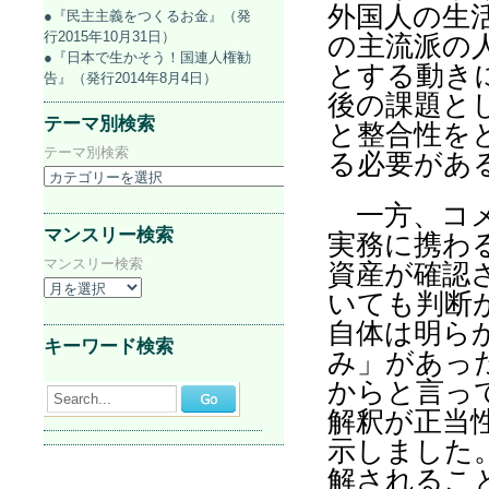
外国人の生
●『民主主義をつくるお金』（発
行2015年10月31日）
の主流派の
●『日本で生かそう！国連人権勧
とする動き
告』（発行2014年8月4日）
後の課題と
テーマ別検索
と整合性を
テーマ別検索
る必要があ
一方、コメ
マンスリー検索
実務に携わ
マンスリー検索
資産が確認
いても判断
自体は明ら
キーワード検索
み」があっ
からと言っ
Search...
解釈が正当
示しました
解されるこ