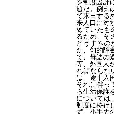
を制度設計
題だ。例え
て来日する
来人口に対
めていたも
るため、そ
どうするの
た、知的障
て、母語の
等、外国人
ればならな
は、途中入
それに伴っ
ら生活保護
については
制度に移行
ず、小手先