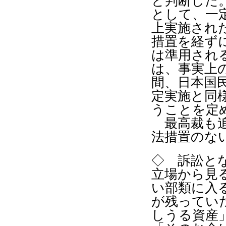
と判断した
として、一
上実施され
措置を経ず
は準用され
は、事実上
間、日本国
定実施と同
うことを定
最高裁も追
法措置のな
◇ 訴訟と
立場から見
い部類に入
が残ってい
しうる資産