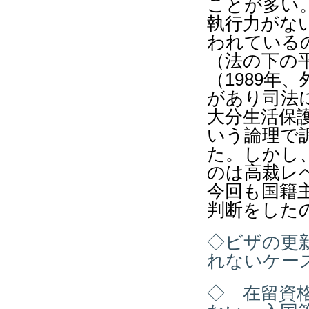
ことが多い
執行力がな
われている
（法の下の
（
1989
年、
があり司法
大分生活保
いう論理で
た。しかし
のは高裁レ
今回も国籍
判断をした
◇ビザの更
れないケー
◇ 在留資