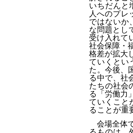
いちだんと
人へのプレ
ではないか
な問題とし
受け入れて
社会保障・
格差が拡大
ていくとい
た。今後、
る中で、社
たちの社会
る「労働力
ていくこと
ることが重
会場全体で
るものは、