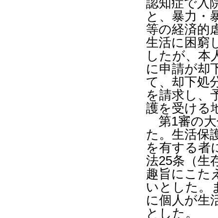
認知症で入
と、暴力・
等の経済的
生活に困窮
したが、本
に申請が却
て、却下処
を請求し、
護を受ける
第
1
審の大
た。生活保
を有する者
法
25
条（生
趣旨にこた
いとした。
に個人が生
とした。