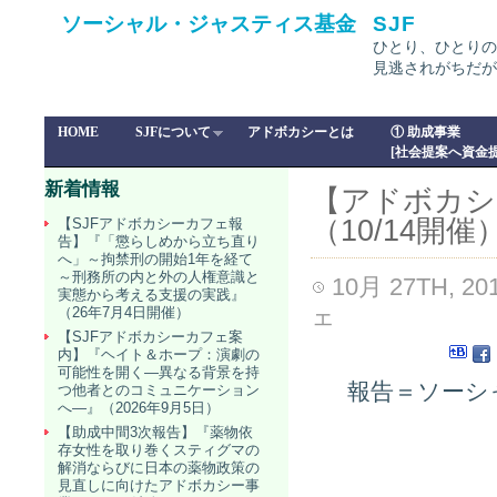
ソーシャル・ジャスティス基金
SJF
ひとり、ひとりの
見逃されがちだが
HOME
SJFについて
アドボカシーとは
① 助成事業
[社会提案へ資金提
新着情報
【アドボカシ
（10/14開催
【SJFアドボカシーカフェ報
告】『「懲らしめから立ち直り
へ」～拘禁刑の開始1年を経て
～刑務所の内と外の人権意識と
10月 27TH, 20
実態から考える支援の実践』
ェ
（26年7月4日開催）
【SJFアドボカシーカフェ案
内】『ヘイト＆ホープ：演劇の
可能性を開く―異なる背景を持
報告＝ソーシャ
つ他者とのコミュニケーション
へ―』（2026年9月5日）
【助成中間3次報告】『薬物依
存女性を取り巻くスティグマの
解消ならびに日本の薬物政策の
見直しに向けたアドボカシー事