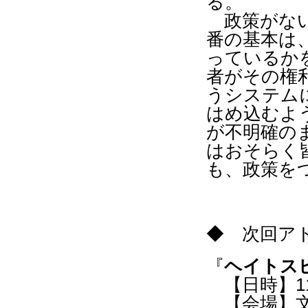
る。
政策がない
番の基本は
っているか
者がその権
うシステム
はめ込むよ
が不明確の
はおそらく
も、政策を
◆ 次回
『
ヘイトス
【日時】1
【会場】