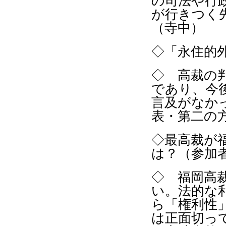
の司法や行
が行きつく
（寺中）
◇「永住的
◇ 高裁の
であり、今
言及がなか
表・第二の
◇最高裁が
は？（参加
◇ 福岡高
い。法的な
ら「権利性
は正面切っ