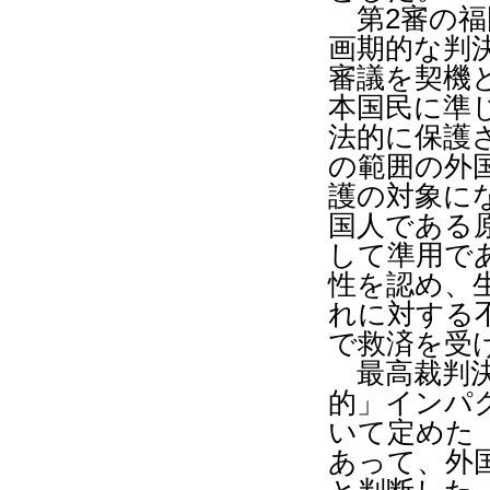
第
2
審の福
画期的な判
審議を契機
本国民に準
法的に保護
の範囲の外
護の対象に
国人である
して準用で
性を認め、
れに対する
で救済を受
最高裁判決
的」インパ
いて定めた
あって、外