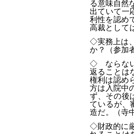
る意味自然
出ていて一
利性を認め
高裁として
◇実務上は
か？（参加
◇ ならな
返ることは
権利は認め
方は入院中
ず、その後
ているが、
造だ。（寺
◇財政的に