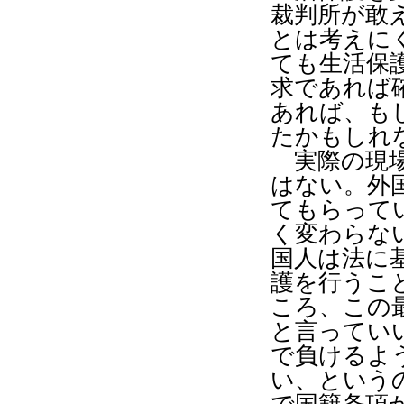
裁判所が敢
とは考えに
ても生活保
求であれば
あれば、も
たかもしれ
実際の現場
はない。外
てもらって
く変わらな
国人は法に
護を行うこ
ころ、この
と言ってい
で負けるよ
い、という