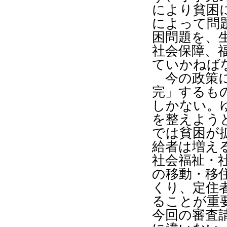
により貧困
によって問
困問題を、
社会保障、
ていかねば
今の政策に
完」するも
しかない。
を整えよう
では貧困が
給者は増え
社会福祉・
の移動・移
くり、定住
ることが重
今回の審査