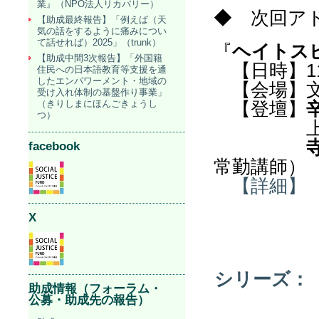
業』（NPO法人リカバリー）
◆ 次回
【助成最終報告】「例えば（天
気の話をするように痛みについ
て話せれば）2025」（trunk）
『
ヘイトス
【助成中間3次報告】「外国籍
【日時】1
住民への日本語教育等支援を通
したエンパワーメント・地域の
【会場】
受け入れ体制の基盤作り事業」
（きりしまにほんごきょうし
【登壇】
つ）
上村 英
facebook
常勤講師）
【詳細
X
シリーズ：
助成情報（フォーラム・
公募・助成先の報告）