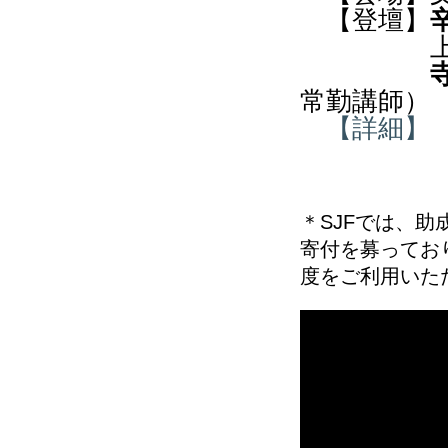
【登壇】
上村 英
常勤講師）
【詳細
＊SJF
では、助
寄付を募ってお
度をご利用いた