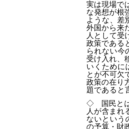
実は現場で
な発想が根
ような、差
外国から来
人として受
政策である
られない今
受け入れ、
いくために
とが不可欠
政策の在り
題であると
◇
国民と
人が含まれ
ないという
の予算・財