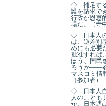
◇ 補足す
護を請求で
行政が恩恵
場だ。（寺
◇ 日本人
は、逆差別
めにも必要
批准すれば
ぽう、国民
ろうか――
マスコミ情
（参加者）
◇ 日本人
人のことも
か。日本語