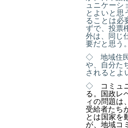
ュニケーシ
とよいと思
ることは必
ずで、投票
外は、同じ
要だと思う
◇ 地域住
や、自分た
されるとよ
◇
コミュ
る。国政レ
ィの問題は
受給者たち
とは国家を
が、地域コ