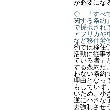
が必要にな
◇ 「すべ
関する条約
で採択され
アフリカや
など移住労
約では移住
活動に従事
ている者」
する条約だ
わない条約
理由となっ
もしていず
いため、小
逆に小さな
去強制させ