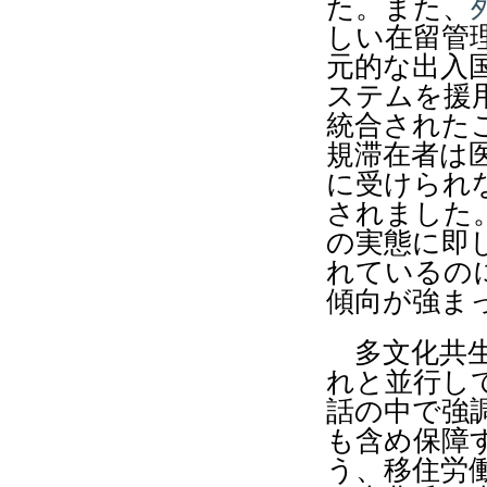
た。また、
しい在留管
元的な出入
ステムを援
統合された
規滞在者は
に受けられ
されました
の実態に即
れているの
傾向が強ま
多文化共生
れと並行し
話の中で強
も含め保障
う、移住労