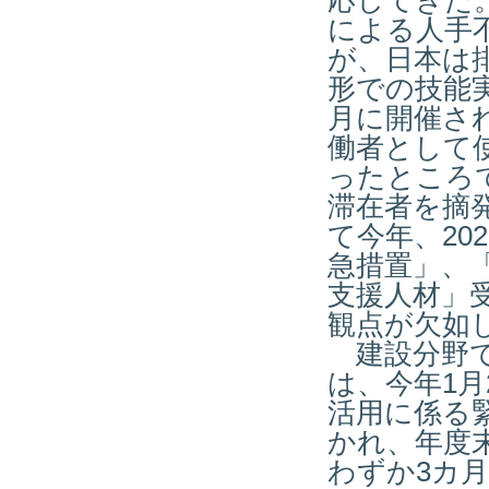
応してきた
による人手
が、日本は
形での技能
月に開催さ
働者として
ったところ
滞在者を摘
て今年、
202
急措置」、
支援人材」
観点が欠如
建設分野で
は、今年
1
月
活用に係る
かれ、年度
わずか
3
カ月