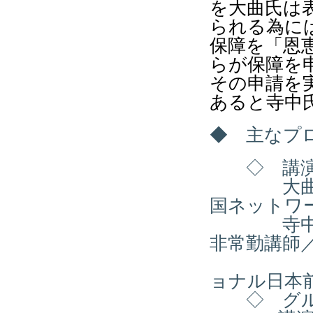
を大曲氏は
られる為に
保障を「恩
らが保障を
その申請を
あると寺中
◆ 主なプ
◇ 講演
大曲由起
国ネットワ
寺中誠さ
非常勤講師
アムネ
ョナル日本
◇ グル