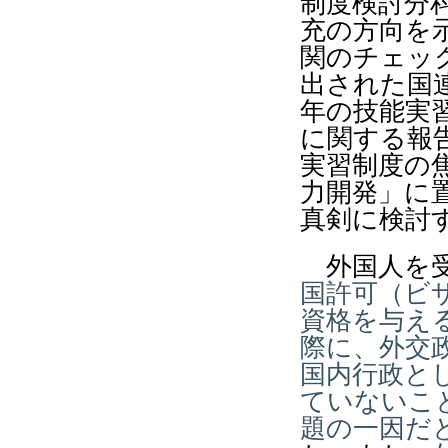
制度検討分
充の方向を
関のチェッ
出された国
年の技能実
に関する報
実習制度の
力開発」に
真剣に検討
外国人を受
国許可（ビ
資格を与え
際に、外交
国内行政と
ていないこ
題の一因だ