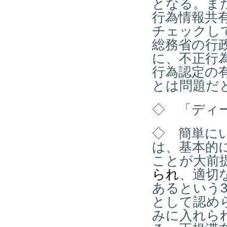
となる。ま
行為情報共
チェックし
総務省の行
に、不正行
行為認定の
とは問題だ
◇ 「ディ
◇ 簡単に
は、基本的
ことが大前
られ
、適切
あるという
として認め
みに入れら