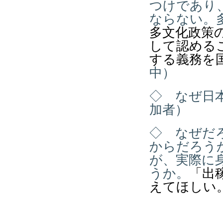
つけであり
ならない。
多文化政策
して認める
する義務を
中）
◇ なぜ日
加者）
◇ なぜだ
からだろう
が、実際に
うか。
「出
えてほしい