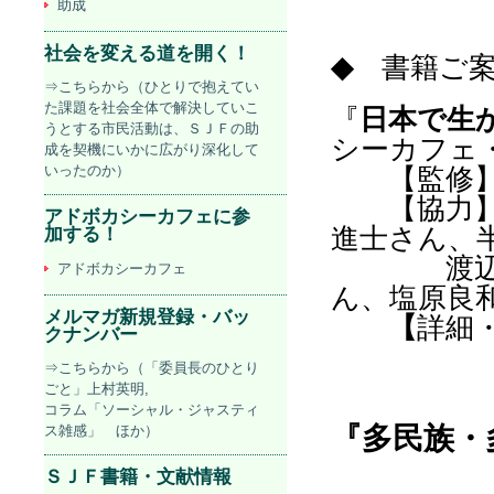
助成
社会を変える道を開く！
◆
書籍ご
⇒こちらから（ひとりで抱えてい
た課題を社会全体で解決していこ
『
日本で生
うとする市民活動は、ＳＪＦの助
シーカフェ
成を契機にいかに広がり深化して
いったのか）
【監修】
【協力】伊
アドボカシーカフェに参
進士さん、
加する！
渡辺美奈
アドボカシーカフェ
ん、塩原良
メルマガ新規登録・バッ
【
詳細
クナンバー
⇒こちらから（「委員長のひとり
ごと」上村英明,
コラム「ソーシャル・ジャスティ
『
多民族・
ス雑感」 ほか）
ＳＪＦ書籍・文献情報