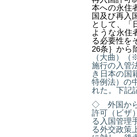
本への永住
国及び再入
として、「
ような永住
る必要性を
26
条｝から
（大曲）（
施行の入管
き日本の国
特例法）の
れた。下記
◇ 外国か
許可（ビザ
る入国管理
る外交政策