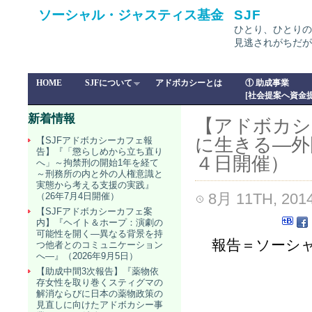
ソーシャル・ジャスティス基金
SJF
ひとり、ひとりの
見逃されがちだが
HOME
SJFについて
アドボカシーとは
① 助成事業
[社会提案へ資金提
新着情報
【アドボカシ
に生きる―外
【SJFアドボカシーカフェ報
告】『「懲らしめから立ち直り
４日開催）
へ」～拘禁刑の開始1年を経て
～刑務所の内と外の人権意識と
実態から考える支援の実践』
8月 11TH, 201
（26年7月4日開催）
【SJFアドボカシーカフェ案
内】『ヘイト＆ホープ：演劇の
可能性を開く―異なる背景を持
報告＝ソーシ
つ他者とのコミュニケーション
へ―』（2026年9月5日）
【助成中間3次報告】『薬物依
存女性を取り巻くスティグマの
解消ならびに日本の薬物政策の
見直しに向けたアドボカシー事