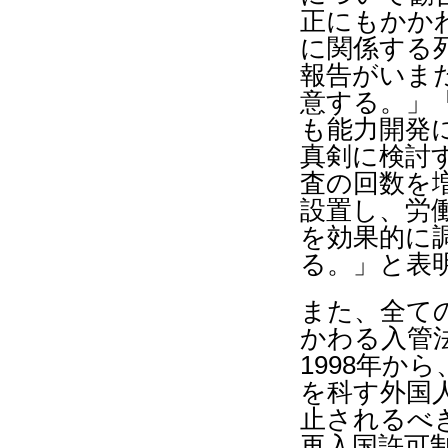
正にもかか
に関係する
報告がいま
意する。」
も能力開発
真剣に検討
査の回数を
設置し、労
を効果的に
る。」と表
また、全て
かわる入管
1998
年から
を科す外国
止されるべ
再入国許可