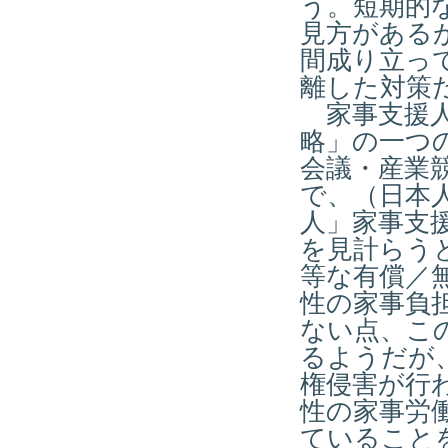
う。短期的
見方がある
間成り立っ
離した対策
家事支援人
略」の一つ
会議・産業
で、（日本
人」家事支
を見計らう
等な有償／
性の家事負
ない点、こ
るようだが
権侵害が行
性の家事労
ていること