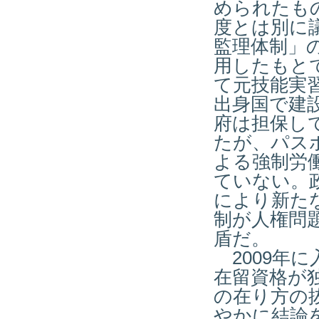
められたも
度とは別に
監理体制」
用したもと
て元技能実
出身国で建
府は担保し
たが、パス
よる強制労
ていない。
により新た
制が人権問
盾だ。
2009
年に
在留資格が
の在り方の
やかに結論