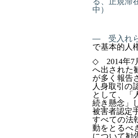
る、正規滞
中）
― 受入れ
で基本的人
◇
2014
年
7
へ出された
が多く報告
人身取引の
として、「
続き懸念」
被害者認定
すべての法
動をとるべ
について勧