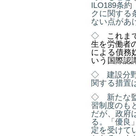
ILO189
条約
クに関する
ない点があ
◇
これま
生を労働者
による債務
いう国際認
◇ 建設分
関する措置
◇ 新たな
習制度のも
だが、政府
る。「優良
定を受けて