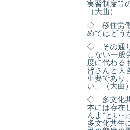
実習制度等
（大曲）
◇ 移住労
めてはどう
◇ その通
しない一般
度に代わる
皆さんと大
重要であり
い。（大曲
◇ 多文化
本には存在
んよ”とい
多文化共生