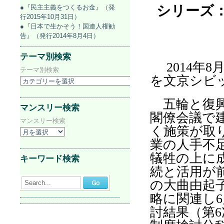
シリーズ
●『民主主義をつくるお金』（発
行2015年10月31日）
●『日本で生かそう！国連人権勧
告』（発行2014年8月4日）
テーマ別検索
2014
年
8
テーマ別検索
を文京シビ
五輪と復興
マンスリー検索
閣僚会議で
マンスリー検索
く施策が取
業の人手不
犠牲の上に
キーワード検索
続と活用が
の大曲由起
Search...
略に関連し
6
討結果（第
6