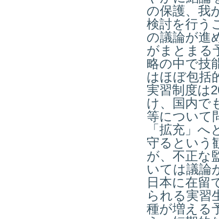
の保護、我
検討を行う
の議論が進
がまとまる
略の中で技
はほぼ包括
実習制度は
2
け、国内で
等について
「拡充」へ
守るという
が、不正な
いては議論
日本に在留
られる実習
種が増える