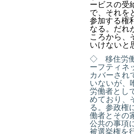
ービスの受
で、それを
参加する権
なる。だれ
ころから、
いけないと
◇ 移住労
ーフティネ
カバーされ
いないが、
労働者とし
めており、
る。参政権
働者とその
公共の事項
被選挙権を