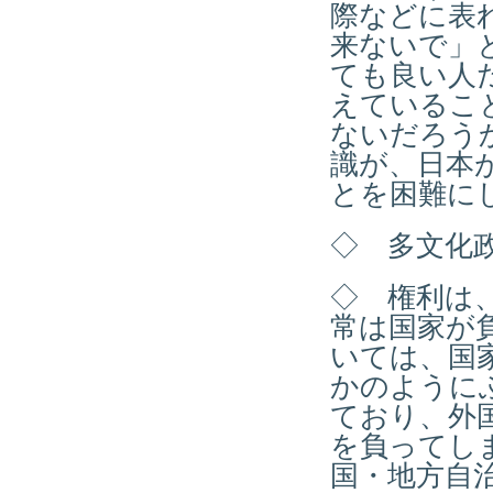
際などに表
来ないで」
ても良い人
えているこ
ないだろう
識が、日本
とを困難に
◇ 多文化
◇ 権利は
常は国家が
いては、国
かのように
ており、外
を負ってし
国・地方自