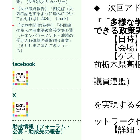
業』（NPO法人リカバリー）
◆
次回ア
【助成最終報告】「例えば（天
気の話をするように痛みについ
て話せれば）2025」（trunk）
『
「多様な
【助成中間3次報告】「外国籍
できる政策
住民への日本語教育等支援を通
したエンパワーメント・地域の
【日時
受け入れ体制の基盤作り事業」
（きりしまにほんごきょうし
【会場
つ）
【ゲスト
前栃木県高
facebook
超党
議員連盟
）
X
を実現する
フリ
ットワーク
助成情報（フォーラム・
【
詳細
公募・助成先の報告）