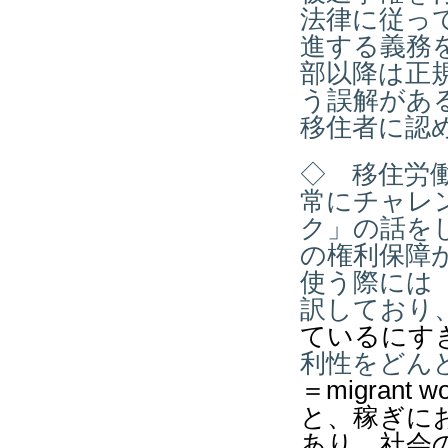
法律に従っ
進する義務
部以降は正
う誤解があ
移住者に認
◇ 移住労
常にチャレ
ク
」の話を
の権利保障
使う際には
訳しており
ているにす
利性をどん
＝
migrant w
と、稼ぎに
あり、社会