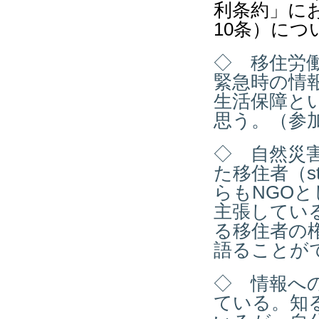
利条約」に
10
条）につ
◇ 移住労
緊急時の情
生活保障と
思う。（参
◇ 自然災
た移住者（
s
らも
NGO
と
主張してい
る移住者の
語ることが
◇ 情報へ
ている。知