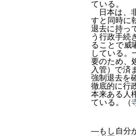
ている。
日本は、非
すと同時に
退去に持っ
う行政手続
ることで威
している。
要のため、
入管）で済
強制退去を
徹底的に行
本来ある人
ている。（
―
もし自分