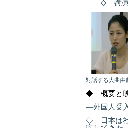
◇ 講演
対話する大曲由
◆ 概要と
―外国人受
◇ 日本は