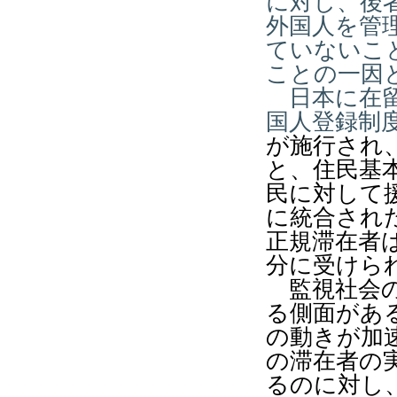
に対し、後
外国人を管
ていないこ
ことの一因
日本に在留
国人登録制
が施行され
と、住民基
民に対して
に統合され
正規滞在者
分に受けら
監視社会の
る側面があ
の動きが加
の滞在者の
るのに対し