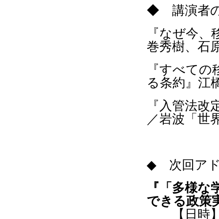
◆ 講演者
『なぜ今、
巻秀樹、石原
『すべての
る条約』江橋
『入管法改
／岩波「世
◆
次回ア
『
「多様な
できる政策
【日時