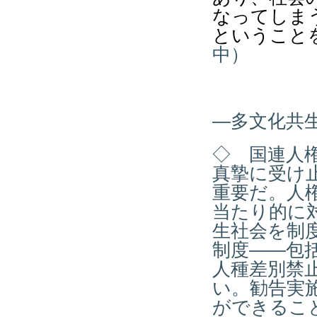
なってしま
ということ
中）
―多文化共
◇ 国連人
真摯に受け
重要だ。人
当たり的に
生社会を制
制度――包
人種差別禁
い。勧告実
ができるこ