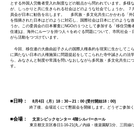
とする外国人労働者受入れ制度などの観点から問われています。多様
が、しっかりと共に生きられる社会はどのような社会でしょうか。 ７
員会が日本に勧告を出します。
多民族・多文化共生にかかわる「外
を指摘された日本はどのように対応し、国際社会は日本にどのような
うか。この委員会の日本審査に
NGO
の１つとして参加する「移住労働
住連
)
は、海外にルーツを持つ人々をめぐる問題について、市民社会・
がら活動をつづけています。
今回、移住連の大曲由起子さんの国際人権条約を現実に生かしてこら
に満たない日本の人権施策に問題提起をしてこられた寺中誠さんの法
ら、みなさんと制度や常識を問いなおしながら多民族・多文化共生に
す。
■
日時：
8
月
4
日（月）
18
：
30
～
21
：
00 (
受付開始
18
：
00)
終了後、会場近くにて懇親会を開催します。どうぞご参加
■会場：
文京シビックセンター
4
階シルバーホール
東京都文京区春日
1-16-21(
丸ノ内線・後楽園駅
1
分、三田線
/