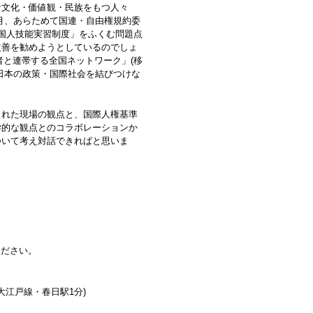
な文化・価値観・民族をもつ人々
月、あらためて国連・自由権規約委
国人技能実習制度」をふくむ問題点
改善を勧めようとしているのでしょ
者と連帯する全国ネットワーク」
(
移
日本の政策・国際社会を結びつけな
れた現場の観点と、国際人権基準
学的な観点とのコラボレーションか
ついて考え対話できればと思いま
ください。
大江戸線・春日駅
1
分
)