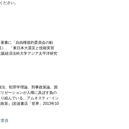
ください。
な著書に「自由権規約委員会の勧
店）、「東日本大震災と技能実習
大阪経済法科大学アジア太平洋研究
権法、犯罪学理論、刑事政策論。国
バリゼーションが人権に及ぼす負の
り組んでいる。アムネスティ･イン
』(岩波書店「世界」2013年10
営委員