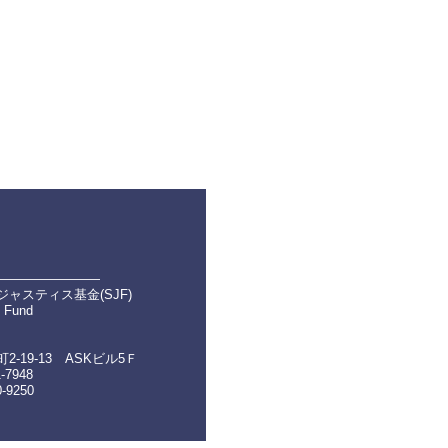
――――――――
ャスティス基金(SJF)
e Fund
-19-13 ASKビル5Ｆ
1-7948
0-9250