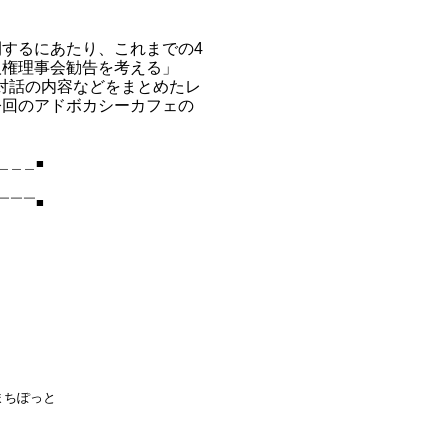
するにあたり、これまでの4
人権理事会勧告を考える」
・対話の内容などをまとめたレ
今回のアドボカシーカフェの
＿＿＿■
￣￣￣■
まちぽっと