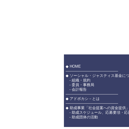
◆ HOME
――――――――――――――
◆ ソーシャル・ジャスティス基金に
- 組織・規約
- 委員・事務局
- 会計報告
――――――――――――――
◆ アドボカシ－とは
――――――――――――――
◆ 助成事業「社会提案への資金提供
- 助成スケジュール、応募要項・応
- 助成団体の活動