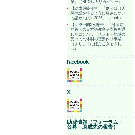
業』（NPO法人リカバリー）
【助成最終報告】「例えば（天
気の話をするように痛みについ
て話せれば）2025」（trunk）
【助成中間3次報告】「外国籍
住民への日本語教育等支援を通
したエンパワーメント・地域の
受け入れ体制の基盤作り事業」
（きりしまにほんごきょうし
つ）
facebook
X
助成情報（フォーラム・
公募・助成先の報告）