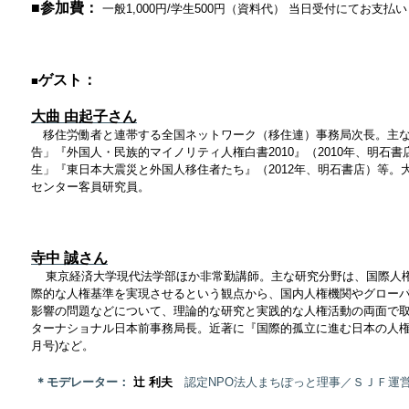
■参加費：
一般
1,000
円
/
学生
500
円（資料代）
当日受付にてお支払い
ゲスト：
■
大曲 由起子さん
移住労働者と連帯する全国ネットワーク（移住連）事務局次長。主
告」『外国人・民族的マイノリティ人権白書
2010
』（
2010
年、明石書
生」『東日本大震災と外国人移住者たち』（
2012
年、明石書店）等。
センター客員研究員。
寺中 誠さん
東京経済大学現代法学部ほか非常勤講師。主な研究分野は、国際人
際的な人権基準を実現させるという観点から、国内人権機関やグロー
影響の問題などについて、理論的な研究と実践的な人権活動の両面で取
ターナショナル日本前事務局長。近著に『国際的孤立に進む日本の人権政策
月号)など。
＊
モデレーター：
辻 利夫
認定NPO法人まちぽっと理事／ＳＪＦ運