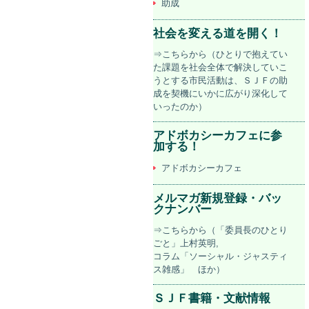
助成
社会を変える道を開く！
⇒こちらから（ひとりで抱えてい
た課題を社会全体で解決していこ
うとする市民活動は、ＳＪＦの助
成を契機にいかに広がり深化して
いったのか）
アドボカシーカフェに参
加する！
アドボカシーカフェ
メルマガ新規登録・バッ
クナンバー
⇒こちらから（「委員長のひとり
ごと」上村英明,
コラム「ソーシャル・ジャスティ
ス雑感」 ほか）
ＳＪＦ書籍・文献情報