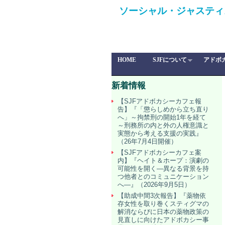
ソーシャル・ジャスティ
HOME
SJFについて
アドボ
新着情報
【SJFアドボカシーカフェ報
告】『「懲らしめから立ち直り
へ」～拘禁刑の開始1年を経て
～刑務所の内と外の人権意識と
実態から考える支援の実践』
（26年7月4日開催）
【SJFアドボカシーカフェ案
内】『ヘイト＆ホープ：演劇の
可能性を開く―異なる背景を持
つ他者とのコミュニケーション
へ―』（2026年9月5日）
【助成中間3次報告】『薬物依
存女性を取り巻くスティグマの
解消ならびに日本の薬物政策の
見直しに向けたアドボカシー事