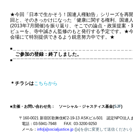
★今回「日本で生かそう！国連人権勧告」シリーズを再開
回と、そのきっかけになった「健康に関する権利、国連
(2013年7月開催)を振り返り、そこでの論点・政策提案
ビューを、寺中誠さん監修のもと発行する予定です。★
会場にて特別提供できるよう鋭意努力中です。★
■＿＿＿＿＿＿＿＿＿＿＿＿＿＿＿＿＿＿＿＿＿＿＿＿＿＿＿＿＿＿＿
ご参加の登録：終了しました。
■￣￣￣￣￣￣￣￣￣￣￣￣￣￣￣￣￣￣￣￣￣￣￣￣￣￣￣￣￣￣￣
＊チラシは
こちらから
■主催・お問い合わせ先：
ソーシャル・ジャスティス基金
(
SJF
)
〒
160-0021
新宿区歌舞伎町
2-19-13 ASK
ビル
501
認定
NPO
法人
電話：
03-5941-7948
FAX: 03-3200-9250
メール：
info[a]socialjustice.jp
([a]を@に変更して送信ください)