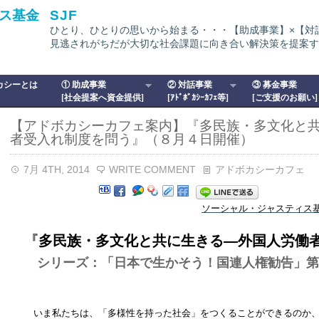
ス基金
SJF
ひとり、ひとりの思いから始まる・・・【助成事業】×【対
見逃されがちだが大切な社会課題に向き合い解決策を提案す
カシーとは
① 助成事業
② 対話事業
③ 募金事業
[社会提案へ資金提供]
[ｱﾄﾞﾎﾞｶｼｰｶﾌｪ等]
[ご支援のお願い]
【アドボカシーカフェ案内】『多民族・多文化と
者受入れ制度を問う』（８月４日開催）
7月 4TH, 2014
WRITE COMMENT
アドボカシーカフェ
ソーシャル・ジャスティス
『
多民族・多文化と共に生きる―
外国人労働
シリーズ：「日本で生かそう！国連人権勧告」第
いま私たちは、「多様性を持った社会」をつくることができるのか、