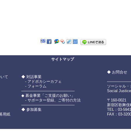
サイトマップ
◆ お問合せ
ついて
◆ 対話事業
- アドボカシーカフェ
――――――
- フォーラム
ソーシャル・ジ
――――――――――――――
Social Justic
◆ 募金事業「ご支援のお願い」
- サポーター登録、ご寄付の方法
〒160-0021
――――――――――――――
新宿区歌舞伎町2
」
◆ 参加募集
TEL：03-594
募用紙
FAX：03-320