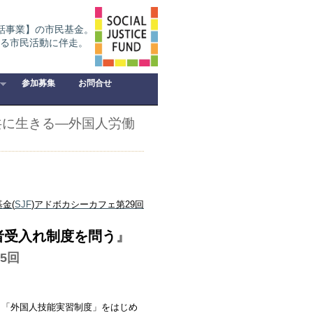
話事業】の市民基金。
る市民活動に伴走。
参加募集
お問合せ
共に生きる―外国人労働
基金
(
SJF
)
アドボカシーカフェ第
29
回
者受入れ制度を問う
』
5回
「外国人技能実習制度」をはじめ