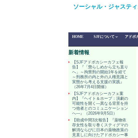
ソーシャル・ジャスティ
HOME
SJFについて
アドボ
新着情報
【SJFアドボカシーカフェ報
告】『「懲らしめから立ち直り
へ」～拘禁刑の開始1年を経て
～刑務所の内と外の人権意識と
実態から考える支援の実践』
（26年7月4日開催）
【SJFアドボカシーカフェ案
内】『ヘイト＆ホープ：演劇の
可能性を開く―異なる背景を持
つ他者とのコミュニケーション
へ―』（2026年9月5日）
【助成中間3次報告】『薬物依
存女性を取り巻くスティグマの
解消ならびに日本の薬物政策の
見直しに向けたアドボカシー事