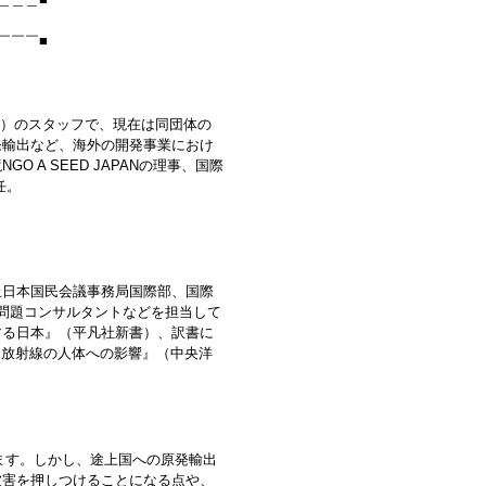
￣￣￣■
ES）のスタッフで、現在は同団体の
発輸出など、海外の開発事業におけ
A SEED JAPANの理事、国際
任。
日本国民会議事務局国際部、国際
ー問題コンサルタントなどを担当して
する日本』（平凡社新書）、訳書に
『放射線の人体への影響』（中央洋
ます。しかし、途上国への原発輸出
被害を押しつけることになる点や、