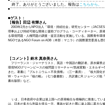
終了。ありがとうございました。報告は
こちらから。
■￣￣￣￣￣￣￣￣￣￣￣￣￣￣￣￣￣￣￣￣￣￣￣￣￣￣￣￣￣￣￣
■
ゲスト：
【
報告】田辺 有輝さん
2003年2月からNPO法人「環境・持続社会」研究センター（JACS
理事および持続可能な開発と援助プログラム・コーディネーター。原
る環境問題・人権問題の調査・提言活動を実施している。国際青年環境NGO 
NGOであるNGO Forum on ADB（本部：マニラ）の国際運営委員も歴
【
コメント】鈴木 真奈美さん
フリーランス・ジャーナリスト、英語・中国語の翻訳者。原水爆禁止
環境NGOグリーンピースの核問題リサーチャー/気候変動・エネルギ
きた。著書に『プルトニウム＝不良債権』（三一書房）、『核大国化
W・ウォーカー『核の軛』（七つ森書館）、共訳書にR.ジョーンズ他
書出版部）など。
いま、日本政府や企業は途上国への原発輸出を積極的に推進してい
は、日本が多大な利益を得る一方、事故が起きた際に途上国に甚大な