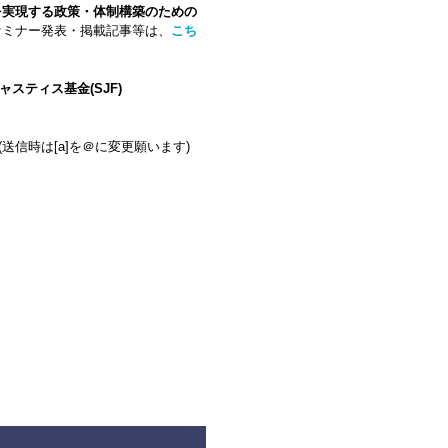
を実現する政策・体制構築のための
セミナー発表・掲載記事等は、
こち
スティス基金(SJF)
ce.jp (送信時は[a]を＠に変更願います)