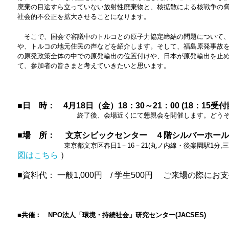
廃棄の目途すら立っていない放射性廃棄物と、核拡散による核戦争の
社会的不公正を拡大させることになります。
そこで、国会で審議中のトルコとの原子力協定締結の問題について、
や、トルコの地元住民の声などを紹介します。そして、福島原発事故
の原発政策全体の中での原発輸出の位置付けや、日本が原発輸出を止
て、参加者の皆さまと考えていきたいと思います。
■
日 時： 4月18日（金）18：30～21：00 (18：15受付
終了後、会場近くにて懇親会を開催します。どうぞご
■場 所： 文京シビックセンター ４階シルバーホール
東京都文京区春日1－16－21(丸ノ内線・後楽園駅1分,三田線
図はこちら
）
■資料代： 一般1,000円 / 学生500円 ご来場の際に
■
共催：
NPO
法人「環境・持続社会」研究センター(JACSES)