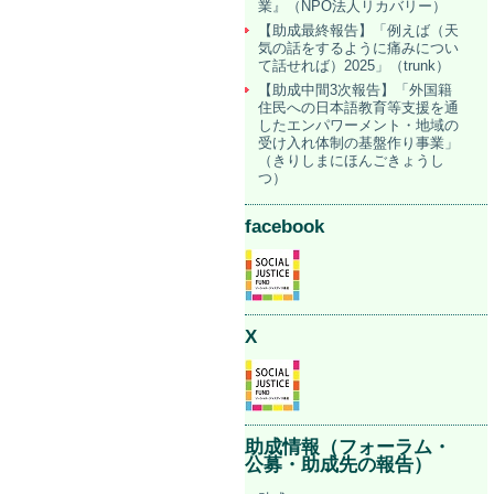
業』（NPO法人リカバリー）
【助成最終報告】「例えば（天
気の話をするように痛みについ
て話せれば）2025」（trunk）
【助成中間3次報告】「外国籍
住民への日本語教育等支援を通
したエンパワーメント・地域の
受け入れ体制の基盤作り事業」
（きりしまにほんごきょうし
つ）
facebook
X
助成情報（フォーラム・
公募・助成先の報告）