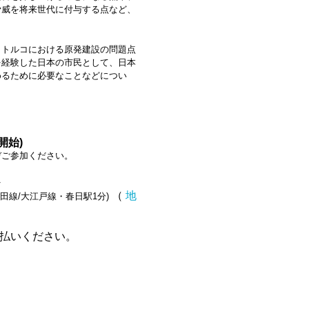
脅威を将来世代に付与する点など、
トルコにおける原発建設の問題点
を経験した日本の市民として、日本
めるために必要なことなどについ
開始)
参加ください。
（
地
/大江戸線・春日駅1分)
お支払いください。