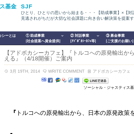
ス基金
SJF
ひとり、ひとりの思いから始まる・・・【助成事業】×【対
見逃されがちだが大切な社会課題に向き合い解決策を提案す
カシーとは
① 助成事業
② 対話事業
③ 募金事業
[社会提案へ資金提供]
[ｱﾄﾞﾎﾞｶｼｰｶﾌｪ等]
[ご支援のお願い]
【アドボカシーカフェ】『トルコへの原発輸出か
える』（4/18開催）ご案内
3月 19TH, 2014
WRITE COMMENT
アドボカシーカフェ
ソーシャル・ジャスティス基金(
『
トルコへの原発輸出から、日本の原発政策
■＿＿＿＿＿＿＿＿＿＿＿＿＿＿＿＿＿＿＿＿＿＿＿＿＿＿＿＿＿＿＿