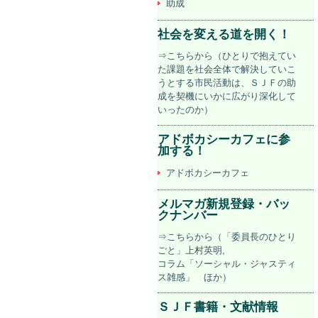
助成
社会を変える道を開く！
⇒こちらから（ひとりで抱えてい
た課題を社会全体で解決していこ
うとする市民活動は、ＳＪＦの助
成を契機にいかに広がり深化して
いったのか）
アドボカシーカフェに参
加する！
アドボカシーカフェ
メルマガ新規登録・バッ
クナンバー
⇒こちらから（「委員長のひとり
ごと」上村英明,
コラム「ソーシャル・ジャスティ
ス雑感」 ほか）
ＳＪＦ書籍・文献情報