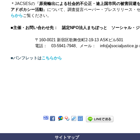
＊JACSESの『
原発輸出による社会的不公正・途上国市民の被害回避
アドボカシー活動
』について、調査提言ペーパー・プレスリリース・
らから
ご覧ください。
■主催・お問い合わせ先：
認定NPO法人まちぽっと ソーシャル・ジャ
〒160-0021 新宿区歌舞伎町2-19-13 ASKビル501
電話： 03-5941-7948、
メール： info[a]socialjusti
■パンフレットは
こちらから
サイトマップ