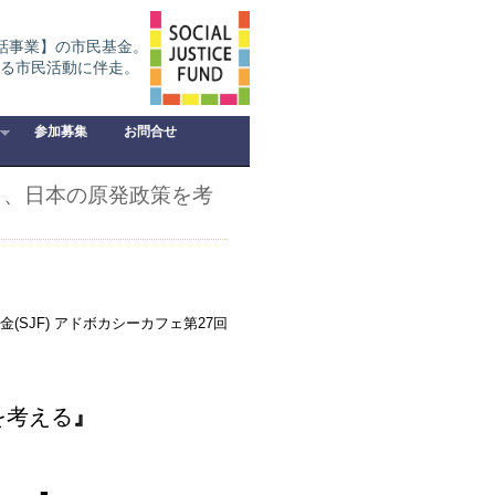
話事業】の市民基金。
る市民活動に伴走。
参加募集
お問合せ
ら、日本の原発政策を考
SJF) アドボカシーカフェ第27回
を考える
』
＿＿＿■