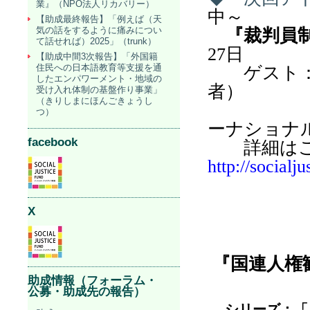
業』（NPO法人リカバリー）
中～
【助成最終報告】「例えば（天
気の話をするように痛みについ
『裁判員
て話せれば）2025」（trunk）
27
日
【助成中間3次報告】「外国籍
住民への日本語教育等支援を通
ゲスト：田
したエンパワーメント・地域の
者）
受け入れ体制の基盤作り事業」
（きりしまにほんごきょうし
若林秀樹
つ）
ーナショナ
facebook
詳細はこ
http://socialj
X
『国連人権
助成情報（フォーラム・
公募・助成先の報告）
シリーズ：「