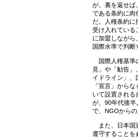
が、裏を返せば
である条約に肉
だ。人権条約に
受け入れている
に加盟しながら
国際水準で判断
国際人権基準の
見」や「勧告」
イドライン」、
「宣言」からな
いて設置される
が、90年代後
で、NGOから
また、日本国憲
遵守することを