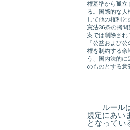
権基準から孤立
る。国際的な人
して他の権利と
憲法36条の拷
案では削除され
「公益および公
権を制約する余
う、国内法的に
のものとする意
― ルール
規定にあい
となってい