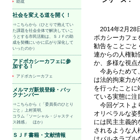
助成
社会を変える道を開く！
⇒こちらから（ひとりで抱えてい
2014年2月2
た課題を社会全体で解決していこ
うとする市民活動は、ＳＪＦの助
ボカシーカフェ
成を契機にいかに広がり深化して
勧告をことごと
いったのか）
連からの人権勧
アドボカシーカフェに参
か、多様な視点
加する！
今あらためて、
アドボカシーカフェ
は法的拘束力が
を行ったことに
メルマガ新規登録・バッ
クナンバー
ている実態に注
今回ゲストより
⇒こちらから（「委員長のひとり
ごと」上村英明,
オリベラルな姿
コラム「ソーシャル・ジャスティ
には民主主義的
ス雑感」 ほか）
されるような人
ＳＪＦ書籍・文献情報
はバルネラブル