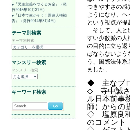
●『民主主義をつくるお金』（発
つきやすさの感
行2015年10月31日）
ようになり、ヘ
●『日本で生かそう！国連人権勧
告』（発行2014年8月4日）
という視点が提
そして、人と出
テーマ別検索
すい少数派の人
テーマ別検索
の目的に立ち返
ばならないよう
う、国際法体系
マンスリー検索
ました。
マンスリー検索
◆ 主なプ
◇ 寺中誠
キーワード検索
ル日本前事
師）からの
Search...
◇ 塩原良
のコメント