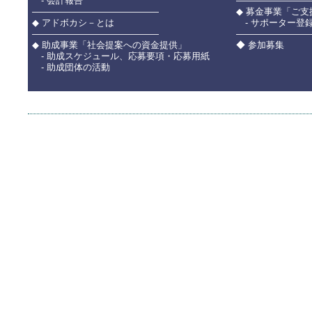
- 会計報告
――――――――
――――――――――――――
◆ 募金事業「ご
◆ アドボカシ－とは
- サポーター登
――――――――――――――
――――――――
◆ 助成事業「社会提案への資金提供」
◆ 参加募集
- 助成スケジュール、応募要項・応募用紙
- 助成団体の活動