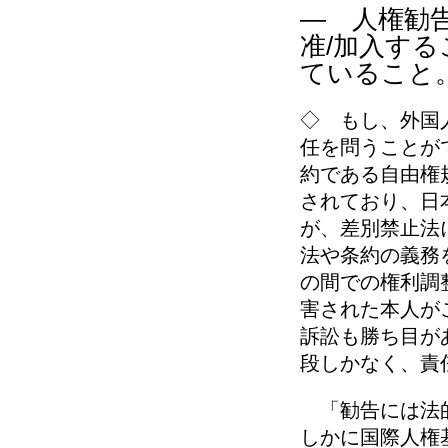
― 人権勧
准/加入す
ていること
◇ もし、外国
任を問うことが
約である自由権
されており、日
が、差別禁止法
法や条約の義務
の間での権利調
害された本人が
訴訟も勝ち目が
段しかなく、責
「勧告には法的
しかに国際人権