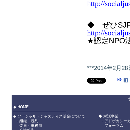
http://socialj
◆ ぜひS
http://socialju
★認定NP
***2014年2
◆ HOME
――――――――――――――
◆ ソーシャル・ジャスティス基金について
◆ 対話事業
- 組織・規約
- アドボカシー
- 委員・事務局
- フォーラム