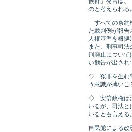
候群」発言は、
のと考えられる
すべての条約機
た裁判例が報告
人権基準を根拠
また、刑事司法
刑廃止について
い勧告が出され
◇ 冤罪を生む
う意識が薄いこ
◇ 安倍政権は
いるが、司法と
いるとも言える
自民党による改