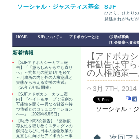
ソーシャル・ジャスティス基金
SJF
ひとり、ひとりの
見逃されがちだが
HOME
SJFについて
アドボカシーとは
① 助成事業
[社会提案へ資金提
新着情報
【アドボカシ
権勧告は守ら
【SJFアドボカシーカフェ報
告】『「懲らしめから立ち直り
の人権施策―
へ」～拘禁刑の開始1年を経て
～刑務所の内と外の人権意識と
実態から考える支援の実践』
3月 7TH, 2014
（26年7月4日開催）
【SJFアドボカシーカフェ案
内】『ヘイト＆ホープ：演劇の
可能性を開く―異なる背景を持
ソーシャル・ジ
つ他者とのコミュニケーション
へ―』（2026年9月5日）
【助成中間3次報告】『薬物依
存女性を取り巻くスティグマの
解消ならびに日本の薬物政策の
見直しに向けたアドボカシー事
◆ 次回ア