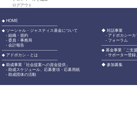
ログアウト
◆ HOME
――――――――――――――
◆ ソーシャル・ジャスティス基金について
◆ 対話事業
- 組織・規約
- アドボカシーカ
- 委員・事務局
- フォーラム
- 会計報告
――――――――
――――――――――――――
◆ 募金事業「ご支
◆ アドボカシ－とは
- サポーター登録
――――――――――――――
――――――――
◆ 助成事業「社会提案への資金提供」
◆ 参加募集
- 助成スケジュール、応募要項・応募用紙
- 助成団体の活動