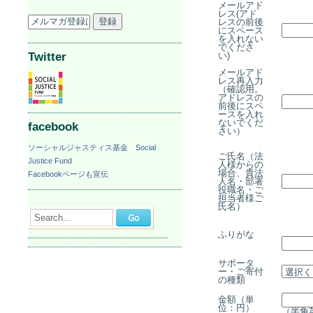
メールアド
レス(アド
レスの前後
にスペース
を入れない
でくださ
Twitter
い)
メールアド
レス再入力
（確認用。
アドレスの
前後にスペ
ースを入れ
ないでくだ
facebook
さい）
ソーシャルジャスティス基金 Social
ご氏名（法
Justice Fund
人様からの
場合、貴法
Facebookページも宣伝
人名・部署
役職名・ご
担当者様ご
氏名）
Search...
ふりがな
サポータ
ー・ご寄付
の種類
金額（単
位：円）
（半角