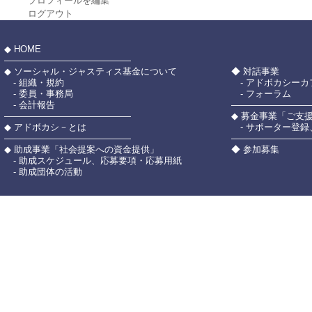
プロフィールを編集
ログアウト
◆ HOME
――――――――――――――
◆ ソーシャル・ジャスティス基金について
◆ 対話事業
- 組織・規約
- アドボカシーカ
- 委員・事務局
- フォーラム
- 会計報告
――――――――
――――――――――――――
◆ 募金事業「ご支
◆ アドボカシ－とは
- サポーター登録
――――――――――――――
――――――――
◆ 助成事業「社会提案への資金提供」
◆ 参加募集
- 助成スケジュール、応募要項・応募用紙
- 助成団体の活動